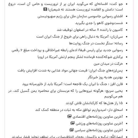
جو کنت: افسانه‌ای که می‌گوید ایران پر از تروریست و حامی آن است، دروغ
است؛ داعش و القاعده تروریست هستند نه شیعیان!
افشای رسوایی جاسوسی سازمان ملل برای رژیم صهیونیستی
شست‌وشوی کاهو را جدی بگیرید
کامیون با راننده ۸ ساله در اصفهان توقیف شد
سی‌ان‌ان: آمریکا به دنبال راهی برای خروج از جنگ ایران است
رسانه؛ سنگر نخست در جنگ روایت‌ها
رسوایی جدید برای رئیس فیفا/ ادعای رابطه غیراخلاقی و پرداخت مبلغ ۶ رقمی
برکناری شوکه‌کننده فرمانده لشکر پنجم ارتش آمریکا در اروپا
حركت در ميدان مين
پس‌لرزه‌های جنگ ایران؛ قیمت جهانی مواد غذایی به شدت افزایش یافت
بهترین هدیه روز خبرنگار
فارن افرز : جنگ با ایران یک فاجعه است؛ آمریکا باید از خاورمیانه برود
یحیی سریع: هرگونه نیروهایی را که عربستان برای محاصره یمن گسیل کند، در
هم می‌کوبیم
۱۵ راز هتل‌ها که کارکنانشان فاش کردند
اسحاق دار: امیدواریم توافق مکه به ثبات در منطقه کمک کند
آخرین عناوین روزنامه‌های اقتصادی
آخرین عناوین روزنامه‌های ورزشی
آخرین عناوین روزنامه‌های سیاسی
انصارالله: ترکیه و پاکستان به‌جای ائتلاف‌سازی، برای توقف تجاوز فشار بیاورند