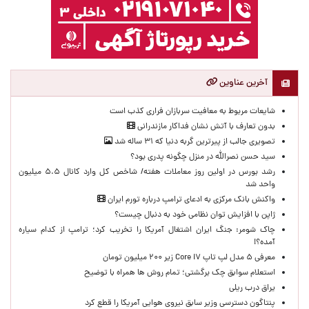
آخرین عناوین
شایعات مربوط به معافیت سربازان فراری کذب است
بدون تعارف با آتش نشان فداکار مازندرانی
تصویری جالب از پیرترین گربه دنیا که ۳۱ ساله شد
سید حسن نصرالله در منزل چگونه پدری بود؟
رشد بورس در اولین روز معاملات هفته/ شاخص کل وارد کانال ۵.۵ میلیون
واحد شد
واکنش بانک مرکزی به ادعای ترامپ درباره تورم ایران
ژاپن با افزایش توان نظامی خود به دنبال چیست؟
چاک شومر: جنگ ایران اشتغال آمریکا را تخریب کرد؛ ترامپ از کدام سیاره
آمده؟!
معرفی ۵ مدل لپ تاپ Core i۷ زیر ۲۰۰ میلیون تومان
استعلام سوابق چک برگشتی؛ تمام روش ها همراه با توضیح
یراق درب ریلی
پنتاگون دسترسی وزیر سابق نیروی هوایی آمریکا را قطع کرد