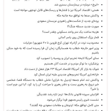
«ایرج» دوباره در بیمارستان بستری شد
همتی: اقتصاد آمریکا نیز با فشارها و ریسک‌های قابل توجهی مواجه است
واکنش صنعا به توافق سه جانبه مکه
پرده‌ای جدید از شکست‌های راهبردی عربستان سعودی
صورت جدید مسئله جنگ؟!
هزینه ساخت یک متر واحد مسکونی چقدر است؟
قمار بزرگ استقلال روی یاسر آسانی
محدودیت تردد در آزادراه تهران کرج قزوین تا ۲۰ شهریور/ جزئیات
وزیر امور خارجه خطاب به همسایگان: زمان آن فرا رسیده است که به خود متکی
باشیم
سنای آمریکا لایحه تحریم ایران و روسیه را تصویب کرد
پزشکیان: ما نوکر مردم و در خدمت آنان هستیم
شوک به بازار کار آمریکا/ اقتصاد امریکا ۲۳ هزار شغل از دست داد
خزانه‌داری آمریکا تحریم‌های جدیدی علیه ایران اعمال کرد
واکنش تند امام جمعه اردبیل به خرازی/ عاملی خطاب به دستگاه قضا: شخصی
خبر دروغ به رهبری بست و دفتر رهبری با صراحت آن را رد کرد، آیا این جرم است
یا خیر؟
افزایش سپرده قانونی بانک‌ها؛ ترمز تازه رشد نقدینگی
نشست خبری رئیس‌جمهور فردا برگزار می‌شود
متن کامل توافق مکه؛ اردوغان و مقامات سعودی چه گفتند؟