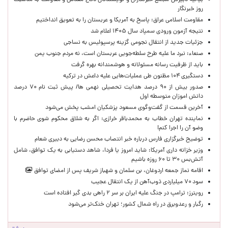
بیانیه دبیرکل مجمع خبرنگاران و نویسندگان دفاع مقدس و مقاومت به مناسبت
روز خبرنگار
مقاومت اسلامی عراق: پاسخ به آمریکا و عربستان را به تعویق انداختیم
نتیجه آزمون ورودی سمپاد سال ۱۴۰۵ اعلام شد
جزئیات جدید از انتقال نجومی گزینه پرسپولیس به نساجی
صنعاء: نبرد ما علیه طرح سلطه‌جویی عربستان است، نه مردم جنوب یمن
باید از ظرفیت رسانه مسئولانه و هوشمندانه بهره گرفت
دستگیری ۱۰۴ مظنون طی عملیات‌هایی علیه داعش در ترکیه
صدور بیش از ۹۰ درصد هدایت تحصیلی نهمی ها/ پیش ثبت نام ۷۰ درصد
دانش اموزان متوسطه اول
آخرین قسمت از گفت‌وگوی مسعود پزشکیان امشب پخش می‌شود
نماینده تهران خطاب به محمدباقر خرازی: اگر به شلاق محکوم شوی حاضرم با
وضو آن را اجرا کنم!
توضیح خبرگزاری فارس درباره خبر انتصاب محسن رضایی به دبیری شعام
وزیر خزانه داری آمریکا: شاید امروز یا فردا، شاهد دستیابی به یک توافق، شامل
آتش‌بس ۳۰ تا ۶۰ روزه باشیم
اقامه نماز جمعه اردوغان، بن ‌سلمان و شهباز شریف پس از امضای توافق
سود ۷۰ میلیاردی ذوب‌آهن از یک انتقال عجیب
رویترز: ترامپ در جنگ علیه ایران بر سر ۲ راهی بدی گیر افتاده است
رگبار و رعدوبرق در راه شمال کشور؛ تهران خنک‌تر می‌شود