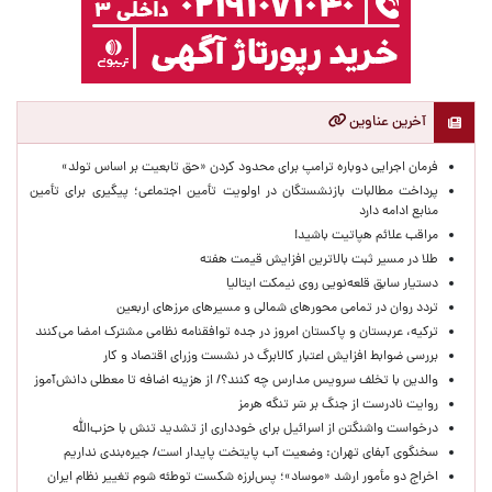
آخرین عناوین
فرمان اجرایی دوباره ترامپ برای محدود کردن «حق تابعیت بر اساس تولد»
پرداخت مطالبات بازنشستگان در اولویت تأمین اجتماعی؛ پیگیری برای تأمین
منابع ادامه دارد
مراقب علائم هپاتیت باشید!
طلا در مسیر ثبت بالاترین افزایش قیمت هفته
دستیار سابق قلعه‌نویی روی نیمکت ایتالیا
تردد روان در تمامی محورهای شمالی و مسیرهای مرزهای اربعین
ترکیه، عربستان و پاکستان امروز در جده توافقنامه نظامی مشترک امضا می‌کنند
بررسی ضوابط افزایش اعتبار کالابرگ در نشست وزرای اقتصاد و کار
والدین با تخلف سرویس مدارس چه کنند؟/ از هزینه اضافه تا معطلی دانش‌آموز
روایت نادرست از جنگ بر سَر تنگه هرمز
درخواست واشنگتن از اسرائیل برای خودداری از تشدید تنش با حزب‌الله
سخنگوی آبفای تهران: وضعیت آب پایتخت پایدار است/ جیره‌بندی نداریم
اخراج دو مأمور ارشد «موساد»؛ پس‌لرزه شکست توطئه شوم تغییر نظام ایران