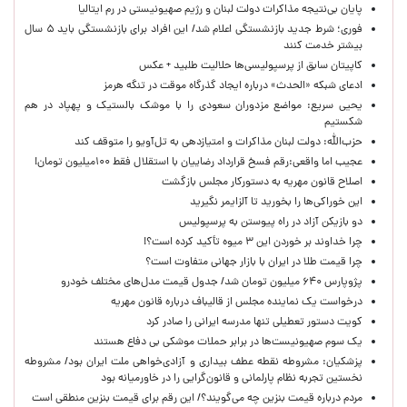
پایان بی‌نتیجه مذاکرات دولت لبنان و رژیم صهیونیستی در رم ایتالیا
فوری؛ شرط جدید بازنشستگی اعلام شد/ این افراد برای بازنشستگی باید ۵ سال
بیشتر خدمت کنند
کاپیتان سابق از پرسپولیسی‌ها حلالیت طلبید + عکس
ادعای شبکه «الحدث» درباره ایجاد گذرگاه موقت در تنگه هرمز
یحیی سریع: مواضع مزدوران سعودی را با موشک بالستیک و پهپاد در هم
شکستیم
حزب‌الله: دولت لبنان مذاکرات و امتیازدهی به تل‌آویو را متوقف کند
عجیب اما واقعی:رقم فسخ قرارداد رضاییان با استقلال فقط ۱۰۰میلیون تومان!
اصلاح قانون مهریه به دستورکار مجلس بازگشت
این خوراکی‌ها را بخورید تا آلزایمر نگیرید
دو بازیکن آزاد در راه پیوستن به پرسپولیس
چرا خداوند بر خوردن این ۳ میوه تأکید کرده است؟!
چرا قیمت طلا در ایران با بازار جهانی متفاوت است؟
پژوپارس ۶۴۰ میلیون تومان شد/ جدول قیمت مدل‌های مختلف خودرو
درخواست یک نماینده مجلس از قالیباف درباره قانون مهریه
کویت دستور تعطیلی تنها مدرسه ایرانی را صادر کرد
یک‌ سوم صهیونیست‌ها در برابر حملات موشکی بی دفاع هستند
پزشکیان: مشروطه نقطه عطف بیداری و آزادی‌خواهی ملت ایران بود/ مشروطه
نخستین تجربه نظام پارلمانی و قانون‌گرایی را در خاورمیانه بود
مردم درباره قیمت بنزین چه می‌گویند؟/ این رقم برای قیمت بنزین منطقی است