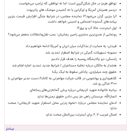
توافق هرمز در حال شکل‌گیری است؛ اما نه توافقی که ترامپ می‌خواست
دردسر همزمان آمریکا و اوکراین با ته کشیدن موشک های پاتریوت
آیا بنزین گران می‌شود؟/ نماینده مجلس: در شرایط جنگی افزایش قیمت بنزین
پیامدهای گسترده اجتماعی و امنیتی خواهد داشت
اول اینترنت، حالا آب و برق؟!
رونمایی از جدی‌ترین مشتری رامین رضاییان؛ بمب نقل‌وانتقالات منفجر می‌شود؟
فیدان: به حمایت از مذاکرات میان ایران و آمریکا ادامه خواهیم داد
مصوبه تسهیلات گمرکی در شرایط اضطرار تمدید شد
زلنسکی: دو پالایشگاه روسیه را هدف قرار دادیم
هشدار به مالکان درباره تخلیه مستاجران / شرایط جدید تمدید اجاره اعلام شد
حقوق چند میلیاردی، پاداش سقوط به لیگ یک!
کلاهبرداری و پولشویی در قالب شرکت مهاجرتی به کانادا/ دست مدیر مهاجرتی با
۳۰۰ شاکی رو شد
بیانیه خانواده شهید لاریجانی درباره برخی گمانه‌زنی‌های رسانه‌ای
انصارالله: عربستان راهی جز پس دادن حقوق یمنی‌ها ندارد
ادعای نماینده مجلس درباره «نحوه ردزنی محل استقرار شهید لاریجانی» صحت
ندارد
اعمال ضریب ۲.۷ برای اینترنت بین‌الملل صحت ندارد
بیشتر