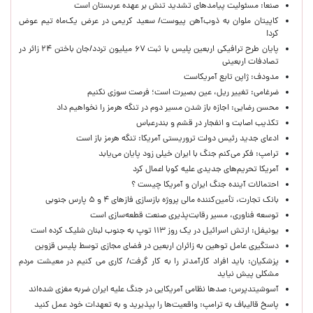
صنعا: مسئولیت پیامدهای تشدید تنش بر عهده عربستان است
کاپیتان ملوان به ذوب‌آهن پیوست/ سعید کریمی در عرض یک‌ماه تیم عوض
کرد!
پایان طرح ترافیکی اربعین پلیس با ثبت ۶۷ میلیون تردد/جان باختن ۲۴ زائر در
تصادفات اربعینی
مدودف: ژاپن تابع آمریکاست
ضرغامی: تغییر ریل، عین بصیرت است؛ فرصت سوزی نکنیم
محسن رضایی: اجازه باز شدن مسیر دوم در تنگه هرمز را نخواهیم داد
تکذیب اصابت و انفجار در قشم و بندرعباس
ادعای جدید رئیس دولت تروریستی آمریکا: تنگه هرمز باز است
ترامپ: فکر می‌کنم جنگ با ایران خیلی زود پایان می‌یابد
آمریکا تحریم‌های جدیدی علیه کوبا اعمال کرد
احتمالات آینده جنگ ایران و آمریکا چیست ؟
بانک تجارت، تأمین‌کننده مالی پروژه بازسازی فازهای ۴ و ۵ پارس جنوبی
توسعه فناوری، مسیر رقابت‌پذیری صنعت قطعه‌سازی است
یونیفل: ارتش اسرائیل در یک روز ۱۱۳ توپ به جنوب لبنان شلیک کرده است
دستگیری عامل توهین به زائران اربعین در فضای مجازی توسط پلیس قزوین
پزشکیان: باید افراد کارآمدتر را به کار گرفت/ کاری می کنیم در معیشت مردم
مشکلی پیش نیاید
آسوشیتدپرس: صدها نظامی آمریکایی در جنگ علیه ایران ضربه مغزی شده‌اند
پاسخ قالیباف به ترامپ: واقعیت‌ها را بپذیرید و به تعهدات خود عمل کنید