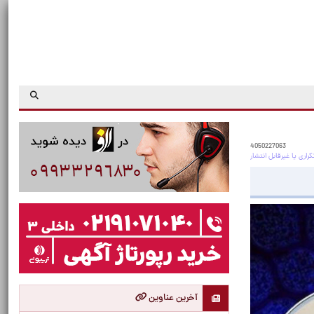
4050227063
آخرین عناوین