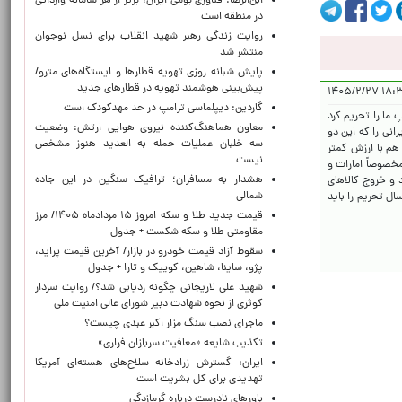
ابن‌الرضا: فناوری بومی ایران، برتر از هر سامانه وارداتی
در منطقه است
روایت زندگی رهبر شهید انقلاب برای نسل نوجوان
منتشر شد
پایش شبانه روزی تهویه قطارها و ایستگاه‌های مترو/
پیش‌بینی هوشمند تهویه در قطارهای جدید
۱۸:۳۳:۵
گاردین: دیپلماسی ترامپ در حد مهدکودک است
 ما را تحریم کرد
معاون هماهنگ‌کننده نیروی هوایی ارتش: وضعیت
نی را که این دو
سه خلبان عملیات حمله به العدید هنوز مشخص
لها بلوکه کرد و بعدش هم با ارزش کمتر
نیست
مخصوصاً امارات و
هشدار به مسافران؛ ترافیک سنگین در این جاده
 و خروج کالاهای
شمالی
و یا خریداری شده را از خلیج فارس نداد و اگر هم بر فرض قرار بر مصالحه باشه باید بالاترین نرخ حق عبور از اونها گرفته بشه.. مزه ۴۷ سال تحریم را باید
قیمت جدید طلا و سکه امروز ۱۵ مردادماه ۱۴۰۵/ مرز
مقاومتی طلا و سکه شکست + جدول
سقوط آزاد قیمت خودرو در بازار/ آخرین قیمت پراید،
پژو، ساینا، شاهین، کوییک و تارا + جدول
شهید علی لاریجانی چگونه ردیابی شد؟/ روایت سردار
کوثری از نحوه شهادت دبیر شورای عالی امنیت ملی
ماجرای نصب سنگ مزار اکبر عبدی چیست؟
تکذیب شایعه «معافیت سربازان فراری»
ایران: گسترش زرادخانه سلاح‌های هسته‌ای آمریکا
تهدیدی برای کل بشریت است
باورهای نادرست درباره گرمازدگی