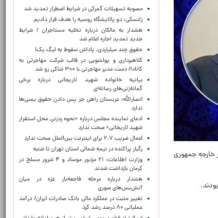
مصوبه تسهیلات گمرکی در شرایط اضطرار تمدید شد
زلنسکی: دو پالایشگاه روسیه را هدف قرار دادیم
هشدار به مالکان درباره تخلیه مستاجران / شرایط
جدید تمدید اجاره اعلام شد
حقوق چند میلیاردی، پاداش سقوط به لیگ یک!
کلاهبرداری و پولشویی در قالب شرکت مهاجرتی به
کانادا/ دست مدیر مهاجرتی با ۳۰۰ شاکی رو شد
بیانیه خانواده شهید لاریجانی درباره برخی
گمانه‌زنی‌های رسانه‌ای
انصارالله: عربستان راهی جز پس دادن حقوق یمنی‌ها
ندارد
ادعای نماینده مجلس درباره «نحوه ردزنی محل استقرار
شهید لاریجانی» صحت ندارد
اعمال ضریب ۲.۷ برای اینترنت بین‌الملل صحت ندارد
رگبار پراکنده در نیمه شمالی استان تهران تا شنبه
ر خارجه جمهوری
وزارت اطلاعات: ۲۱ مزدور موساد و ۴ شرور مسلح در
کرمان بازداشت شدند
هشدار درباره مرحله فاجعه‌بار غزه در میان
آتش‌بس‌های صوری
تغییر مثبت در عملکرد مالی بانک صادرات ایران/ درآمد
عملیاتی ۸۰ درصد رشد کرد