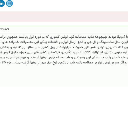
۹ ۱۴۰۵/۲/۲۷
با آمریکا بودند بهیچوجه نباید مماشات کرد. اولین کشوری که در دوره اول ریاست جمهوری ترامپ
ایران مثل سامسونگ و ال جی و قطع ارسال لوازم و قطعات یدکی این محصولات خانواده های ایرا
نوع برند را داشتند با تورم وحشتناک در خصوص تامین قطعات روبرو کرد و همینطور حدود ۷ میلیارد دلار پول کشور ما را سا
ره جنوبی ، ژاپن، استرالیا، کانادا، آلمان، انگلیس، فرانسه و کشورهای عربی حوزه خلیج فارس (
ما دشمنی را به حد اعلای اون رسوندن و باید محکم جلوی اونها ایستاد و بهیچوجه اجازه ورود
فروخته شده 