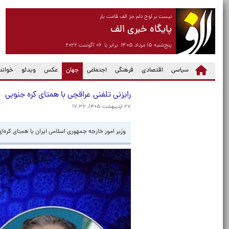
نیست بر لوح دلم جز الف قامت یار
پایگاه خبری الف
پنج‌شنبه ۱۵ مرداد ۱۴۰۵ برابر با ۰۶ آگوست ۲۰۲۶
(current)
سیاسی
اقتصادی
فرهنگی
اجتماعی
جهان
عکس
ویدئو
خواندن
رایزنی تلفنی عراقچی با همتای کره جنوبی
۲۷ اردیبهشت ۱۴۰۵، ۱۷:۳۲
وزیر امور خارجه جمهوری اسلامی ایران با همتای کره‌ای