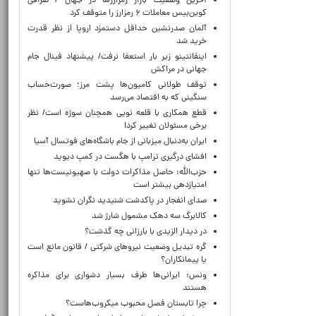
آخرین وضعیت بازار رمزارزها در جهان / صرافی
کوین‌بیس معاملات ۶ رمزارز را متوقف کرد
آلمان صدرنشین حداقل دستمزد اروپا از نظر قدرت
خرید شد
اینفانتینو زیر بار استعفا نرفت/ پیشنهاد فینال جام
جهانی در مراکش
توقف طولانی کامیون‌ها پشت مرز؛ صورت‌حساب
سنگینی که به اقتصاد می‌رسد
قطع همکاری با قلعه نویی همچنان سوژه است/ نظر
برخی مسئولان تغییر کرد!
ایران به‌دنبال میزبانی از جام باشگاه‌های فوتسال آسیا
افشای درگیری ترامپ با هگست در کمپ دیوید
حزب‌الله: حاصل مذاکرات دولت با صهیونیست‌ها تنها
امتیازدهی‌ بیشتر است
صدای انفجار در پاکدشت شنیدید نگران نشوید
کالابرگ سه دهک مشمول شارژ شد
در دیدار الزیدی با بارزانی چه گذشت؟
گره تبدیل وضعیت نیروهای شرکتی / قانون مانع است
یا پیمانکاران؟
ونس: ایرانی‌ها طرف بسیار دشواری برای مذاکره
هستند
چرا تابستان فصل محبوب میکروب‌هاست؟