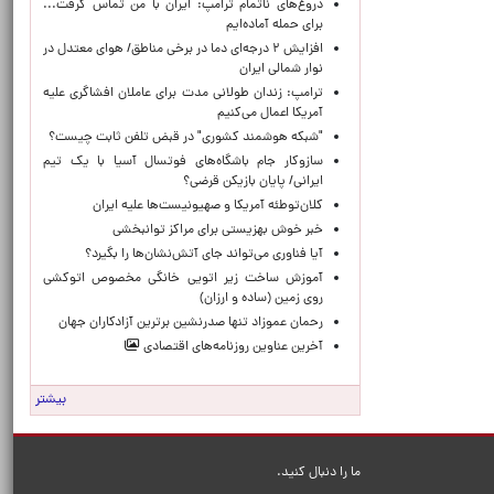
دروغ‌های ناتمام ترامپ: ایران با من تماس گرفت...
برای حمله آماده‌ایم
افزایش ۲ درجه‌ای دما در برخی مناطق/ هوای معتدل در
نوار شمالی ایران
ترامپ: زندان طولانی مدت برای عاملان افشاگری‌ علیه
آمریکا اعمال می‌کنیم
"شبکه هوشمند کشوری" در قبض تلفن ثابت چیست؟
سازوکار جام باشگاه‌های فوتسال آسیا با یک تیم
ایرانی/ پایان بازیکن قرضی؟
کلان‌توطئه آمریکا و صهیونیست‌ها علیه ایران
خبر خوش بهزیستی برای مراکز توانبخشی
آیا فناوری می‌تواند جای آتش‌نشان‌ها را بگیرد؟
آموزش ساخت زیر اتویی خانگی مخصوص اتوکشی
روی زمین (ساده و ارزان)
رحمان عموزاد تنها صدرنشین برترین آزادکاران جهان
آخرین عناوین روزنامه‌های اقتصادی
بیشتر
ما را دنبال کنید.