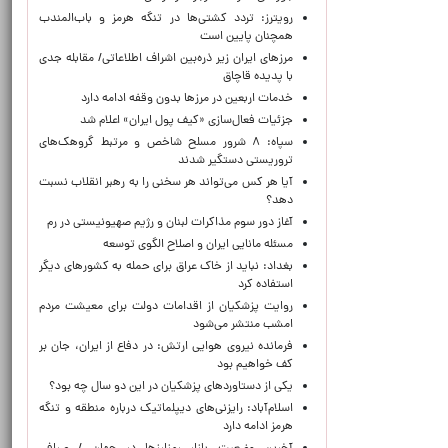
رویترز: تردد کشتی‌ها در تنگه هرمز و باب‌المندب
همچنان پایین است
مرزهای ایران زیر ذره‌بین اشراف اطلاعاتی/ مقابله جدی
با پدیده قاچاق
خدمات اربعین در مرزها بدون وقفه ادامه دارد
جزئیات فعال‌سازی «کیف پول ایران» اعلام شد
سپاه: ۸ شرور مسلح شاخص و مرتبط گروهک‌های
تروریستی دستگیر شدند
آیا هر کس می‌تواند هر سخنی را به رهبر انقلاب نسبت
دهد؟
آغاز دور سوم مذاکرات لبنان و رژیم صهیونیستی در رم
مسئله مانایی ایران و اصلاح الگوی توسعه
بغداد: نباید از خاک عراق برای حمله به کشورهای دیگر
استفاده کرد
روایت پزشکیان از اقدامات دولت برای معیشت مردم
امشب منتشر می‌شود
فرمانده نیروی هوایی ارتش: در دفاع از ایران، جان بر
کف خواهیم بود
یکی از دستاوردهای پزشکیان در این دو سال چه بود؟
اسلام‌آباد: رایزنی‌های دیپلماتیک درباره منطقه و تنگه
هرمز ادامه دارد