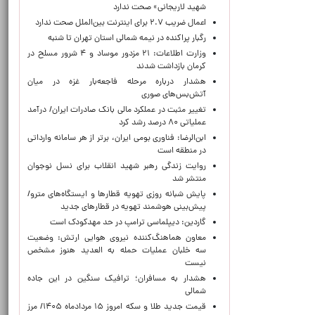
شهید لاریجانی» صحت ندارد
اعمال ضریب ۲.۷ برای اینترنت بین‌الملل صحت ندارد
رگبار پراکنده در نیمه شمالی استان تهران تا شنبه
وزارت اطلاعات: ۲۱ مزدور موساد و ۴ شرور مسلح در
کرمان بازداشت شدند
هشدار درباره مرحله فاجعه‌بار غزه در میان
آتش‌بس‌های صوری
تغییر مثبت در عملکرد مالی بانک صادرات ایران/ درآمد
عملیاتی ۸۰ درصد رشد کرد
ابن‌الرضا: فناوری بومی ایران، برتر از هر سامانه وارداتی
در منطقه است
روایت زندگی رهبر شهید انقلاب برای نسل نوجوان
منتشر شد
پایش شبانه روزی تهویه قطارها و ایستگاه‌های مترو/
پیش‌بینی هوشمند تهویه در قطارهای جدید
گاردین: دیپلماسی ترامپ در حد مهدکودک است
معاون هماهنگ‌کننده نیروی هوایی ارتش: وضعیت
سه خلبان عملیات حمله به العدید هنوز مشخص
نیست
هشدار به مسافران؛ ترافیک سنگین در این جاده
شمالی
قیمت جدید طلا و سکه امروز ۱۵ مردادماه ۱۴۰۵/ مرز