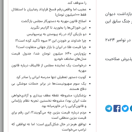
را متوقف کند
عجیب اما واقعی:رقم فسخ قرارداد رضاییان با استقلال
بازداشت دیوان
فقط ۱۰۰میلیون تومان!
ر جنگ سابق این
اصلاح قانون مهریه به دستورکار مجلس بازگشت
این خوراکی‌ها را بخورید تا آلزایمر نگیرید
دو بازیکن آزاد در راه پیوستن به پرسپولیس
تا به امروز، تنها دو حکم بازداشت علناً علیه مقامات اسرائیلی اعلام شده که مربوط به بنیامین نتانیاهو و یوآو گالانت بوده و در نوامبر ۲۰۲۴
چرا خداوند بر خوردن این ۳ میوه تأکید کرده است؟!
چرا قیمت طلا در ایران با بازار جهانی متفاوت است؟
پژوپارس ۶۴۰ میلیون تومان شد/ جدول قیمت
 پذیرش صلاحیت
مدل‌های مختلف خودرو
درخواست یک نماینده مجلس از قالیباف درباره قانون
مهریه
کویت دستور تعطیلی تنها مدرسه ایرانی را صادر کرد
یک‌ سوم صهیونیست‌ها در برابر حملات موشکی بی
دفاع هستند
پزشکیان: مشروطه نقطه عطف بیداری و آزادی‌خواهی
ملت ایران بود/ مشروطه نخستین تجربه نظام پارلمانی
و قانون‌گرایی را در خاورمیانه بود
مردم درباره قیمت بنزین چه می‌گویند؟/ این رقم برای
قیمت بنزین منطقی است
توافق هرمز در حال شکل‌گیری است؛ اما نه توافقی که
ترامپ می‌خواست