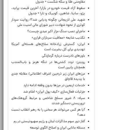
مقاومتی طلا و سکه شکست + جدول
سقوط آزاد قیمت خودرو در بازار/ آخرین قیمت پراید،
پژو، ساینا، شاهین، کوییک و تارا + جدول
شهید علی لاریجانی چگونه ردیابی شد؟/ روایت سردار
کوثری از نحوه شهادت دبیر شورای عالی امنیت ملی
ماجرای نصب سنگ مزار اکبر عبدی چیست؟
تکذیب شایعه «معافیت سربازان فراری»
ایران: گسترش زرادخانه سلاح‌های هسته‌ای آمریکا
تهدیدی برای کل بشریت است
باورهای نادرست درباره گرمازدگی
رویترز: تردد کشتی‌ها در تنگه هرمز و باب‌المندب
همچنان پایین است
مرزهای ایران زیر ذره‌بین اشراف اطلاعاتی/ مقابله جدی
با پدیده قاچاق
خدمات اربعین در مرزها بدون وقفه ادامه دارد
جزئیات فعال‌سازی «کیف پول ایران» اعلام شد
سپاه: ۸ شرور مسلح شاخص و مرتبط گروهک‌های
تروریستی دستگیر شدند
آیا هر کس می‌تواند هر سخنی را به رهبر انقلاب نسبت
دهد؟
آغاز دور سوم مذاکرات لبنان و رژیم صهیونیستی در رم
مسئله مانایی ایران و اصلاح الگوی توسعه