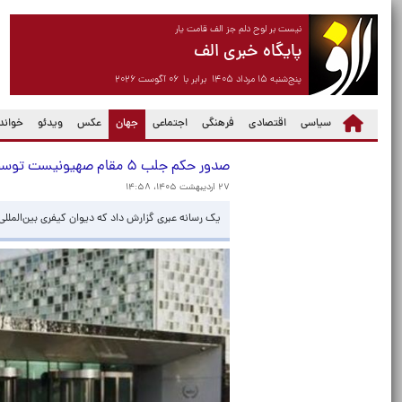
نیست بر لوح دلم جز الف قامت یار
پایگاه خبری الف
پنج‌شنبه ۱۵ مرداد ۱۴۰۵ برابر با ۰۶ آگوست ۲۰۲۶
(current)
سیاسی
اقتصادی
فرهنگی
اجتماعی
جهان
عکس
ویدئو
خواندن
صدور حکم جلب ۵ مقام صهیونیست توسط دیوان کیفری بین‌المللی
۲۷ اردیبهشت ۱۴۰۵، ۱۴:۵۸
یک رسانه عبری گزارش داد که دیوان کیفری بین‌الملل