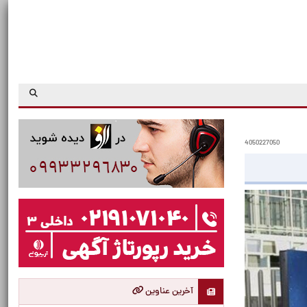
4050227050
آخرین عناوین