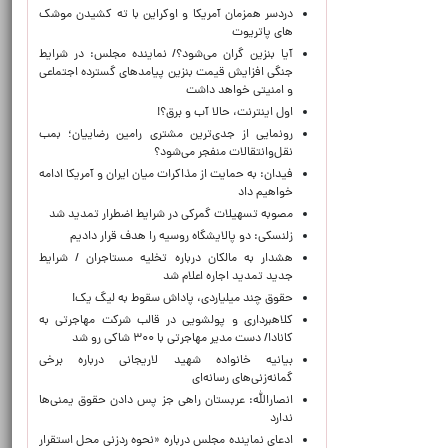
دردسر همزمان آمریکا و اوکراین با ته کشیدن موشک
های پاتریوت
آیا بنزین گران می‌شود؟/ نماینده مجلس: در شرایط
جنگی افزایش قیمت بنزین پیامدهای گسترده اجتماعی
و امنیتی خواهد داشت
اول اینترنت، حالا آب و برق؟!
رونمایی از جدی‌ترین مشتری رامین رضاییان؛ بمب
نقل‌وانتقالات منفجر می‌شود؟
فیدان: به حمایت از مذاکرات میان ایران و آمریکا ادامه
خواهیم داد
مصوبه تسهیلات گمرکی در شرایط اضطرار تمدید شد
زلنسکی: دو پالایشگاه روسیه را هدف قرار دادیم
هشدار به مالکان درباره تخلیه مستاجران / شرایط
جدید تمدید اجاره اعلام شد
حقوق چند میلیاردی، پاداش سقوط به لیگ یک!
کلاهبرداری و پولشویی در قالب شرکت مهاجرتی به
کانادا/ دست مدیر مهاجرتی با ۳۰۰ شاکی رو شد
بیانیه خانواده شهید لاریجانی درباره برخی
گمانه‌زنی‌های رسانه‌ای
انصارالله: عربستان راهی جز پس دادن حقوق یمنی‌ها
ندارد
ادعای نماینده مجلس درباره «نحوه ردزنی محل استقرار