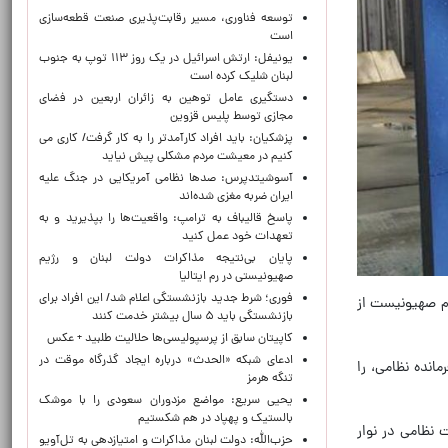
توسعه فناوری، مسیر رقابت‌پذیری صنعت قطعه‌سازی
است
یونیفل: ارتش اسرائیل در یک روز ۱۱۳ توپ به جنوب
لبنان شلیک کرده است
دستگیری عامل توهین به زائران اربعین در فضای
مجازی توسط پلیس قزوین
پزشکیان: باید افراد کارآمدتر را به کار گرفت/ کاری می
کنیم در معیشت مردم مشکلی پیش نیاید
آسوشیتدپرس: صدها نظامی آمریکایی در جنگ علیه
ایران ضربه مغزی شده‌اند
پاسخ قالیباف به ترامپ: واقعیت‌ها را بپذیرید و به
تعهدات خود عمل کنید
پایان بی‌نتیجه مذاکرات دولت لبنان و رژیم
صهیونیستی در رم ایتالیا
فوری؛ شرط جدید بازنشستگی اعلام شد/ این افراد برای
ام صهیونیست از
بازنشستگی باید ۵ سال بیشتر خدمت کنند
کاپیتان سابق از پرسپولیسی‌ها حلالیت طلبید + عکس
ادعای شبکه «الحدث» درباره ایجاد گذرگاه موقت در
انده نظامی، را
تنگه هرمز
یحیی سریع: مواضع مزدوران سعودی را با موشک
بالستیک و پهپاد در هم شکستیم
 نظامی در نوار
حزب‌الله: دولت لبنان مذاکرات و امتیازدهی به تل‌آویو