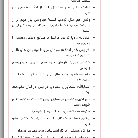
ساعت گذشته
تکلیف مدیرعامل استقلال قبل از لیگ مشخص می
شود
ونس هم مثل ترامپ است/ فردوسی پور مهم تر از
معیشت مردم؟!/ هدف آمریکا خطرناک جلوه دادن ایران
است
اتحادیه اروپا ۵ فرد مرتبط با صنایع دفاعی روسیه را
تحریم کرد
افزایش خطر ابتلا به سرطان مری با نوشیدن چای بالاتر
از دمای ۶۵ درجه
هشدار درباره فروش حواله‌های صوری خودروهای
وارداتی
یکطرفه شدن جاده چالوس و آزادراه تهران–شمال از
ساعت ۱۴
انصارالله: متجاوزان سعودی در یمن در امان نخواهند
بود
علی اکبری: دشمن در مقابل ایران شکست مفتضحانه‌ای
خورده است
چگونه به «کیف پول ایران» وصل شویم؟
پوتین قصد محک ناتو را با حمله به یک کشور عضو
دارد
مذاکره استقلال با گلر اسپانیایی برای تمدید قرارداد
یک ماه، ۴ کودک قربانی حمله سگ‌ها در سنندج / چرا