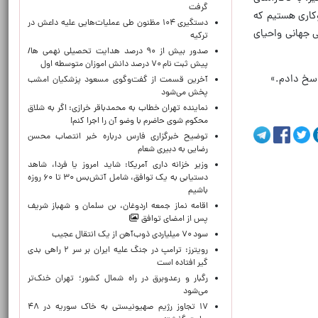
گرفت
وکاری هستیم که
دستگیری ۱۰۴ مظنون طی عملیات‌هایی علیه داعش در
ی جهانی واحیای
ترکیه
صدور بیش از ۹۰ درصد هدایت تحصیلی نهمی ها/
پیش ثبت نام ۷۰ درصد دانش اموزان متوسطه اول
اسخ دادم.»
آخرین قسمت از گفت‌وگوی مسعود پزشکیان امشب
پخش می‌شود
نماینده تهران خطاب به محمدباقر خرازی: اگر به شلاق
محکوم شوی حاضرم با وضو آن را اجرا کنم!
توضیح خبرگزاری فارس درباره خبر انتصاب محسن
رضایی به دبیری شعام
وزیر خزانه داری آمریکا: شاید امروز یا فردا، شاهد
دستیابی به یک توافق، شامل آتش‌بس ۳۰ تا ۶۰ روزه
باشیم
اقامه نماز جمعه اردوغان، بن ‌سلمان و شهباز شریف
پس از امضای توافق
سود ۷۰ میلیاردی ذوب‌آهن از یک انتقال عجیب
رویترز: ترامپ در جنگ علیه ایران بر سر ۲ راهی بدی
گیر افتاده است
رگبار و رعدوبرق در راه شمال کشور؛ تهران خنک‌تر
می‌شود
۱۷ تجاوز رژیم صهیونیستی به خاک سوریه در ۴۸