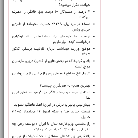
حوادث تکرار می‌شود؟
۲ درصد از مشترکان ۱۰ درصد برق خانگی را مصرف
می‌کنند!
نسخه ترامپ برای ۲۰۲۸؛ حمایت محرمانه از نامزدی
جی‌دی ونس
ترامپ: ما خودمان به موشک‌هایی که اوکراین
درخواست کرده، نیاز داریم
موضع وزارت بهداشت درباره ظرفیت پزشکی کنکور
۱۴۰۵
باد و گردوخاک در بخش‌هایی از کشور/ دریای مازندران
مواج است
شروع تلخ مدافع تیم ملی پس از جدایی از پرسپولیس
بهترین هدیه به خبرنگاران چیست؟
استایل عجیب و بحث‌برانگیز بازیگر مرد سینمای ایران
پیش‌بینی پاییز پر بارش در ایران؛ لطفا غافلگیر نشوید
قیمت جدید طلا و سکه امروز ۱۶ مردادماه ۱۴۰۵/
جدول
راز دشمنی وزیرخارجه لبنان با ایران / یوسف رجی چه
ارتباطی با حزب نزدیک به اسرائیل دارد؟
بلاتکلیفی پرونده‌های مشاغل سخت/ دولت از بررسی