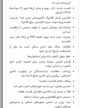
آیین‌نامه خبر داد
قیمت جدید دلار، یورو و سایر ارزها امروز ۱۶ مردادماه
۱۴۰۵/ جدول
افزایش اعتبار کالابرگ الکترونیکی جدی شد/ جزییات
جلسه ویژه دولت درباره افزایش مبلغ کالابرگ
سامانه ضد موشکی لیزری؛ از بلوف سیاسی تا واقعیت
میدانی
جزئیات ثبت ادعا، تهیه نقشه UTM و ارائه مادر سند
اعلام شد
تلگراف: جنگ علیه ایران ممکن است به یکی از
اشتباهات تاریخ تبدیل شود
خطر پنهان التهاب لثه برای استخوان‌ها
فرمان اجرایی دوباره ترامپ برای محدود کردن «حق
تابعیت بر اساس تولد»
پرداخت مطالبات بازنشستگان در اولویت تأمین
اجتماعی؛ پیگیری برای تأمین منابع ادامه دارد
مراقب علائم هپاتیت باشید!
محسن رضایی دبیر جدید شورایعالی امنیت ملی شد
طلا در مسیر ثبت بالاترین افزایش قیمت هفته
دستیار سابق قلعه‌نویی روی نیمکت ایتالیا
تردد روان در تمامی محورهای شمالی و مسیرهای
مرزهای اربعین