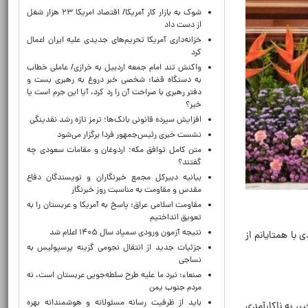
شوک به بازار کار آمریکا/ اقتصاد امریکا ۲۳ هزار شغل
از دست داد
خزانه‌داری آمریکا تحریم‌های جدیدی علیه ایران اعمال
کرد
واکنش تند امام جمعه اردبیل به خرازی/ عاملی خطاب
به دستگاه قضا: شخصی خبر دروغ به رهبری بست و
دفتر رهبری با صراحت آن را رد کرد، آیا این جرم است یا
خیر؟
افزایش سپرده قانونی بانک‌ها؛ ترمز تازه رشد نقدینگی
نشست خبری رئیس‌جمهور فردا برگزار می‌شود
متن کامل توافق مکه؛ اردوغان و مقامات سعودی چه
گفتند؟
بیانیه دبیرکل مجمع خبرنگاران و نویسندگان دفاع
مقدس و مقاومت به مناسبت روز خبرنگار
مقاومت اسلامی عراق: پاسخ به آمریکا و عربستان را به
تعویق انداختیم
نتیجه آزمون ورودی سمپاد سال ۱۴۰۵ اعلام شد
با همتایانم از
جزئیات جدید از انتقال نجومی گزینه پرسپولیس به
نساجی
صنعاء: نبرد ما علیه طرح سلطه‌جویی عربستان است، نه
مردم جنوب یمن
باید از ظرفیت رسانه مسئولانه و هوشمندانه بهره
، به ناکارآمدی