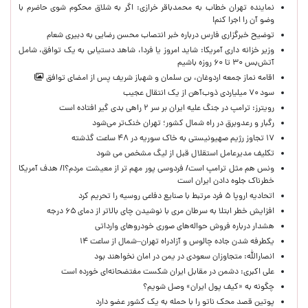
نماینده تهران خطاب به محمدباقر خرازی: اگر به شلاق محکوم شوی حاضرم با
وضو آن را اجرا کنم!
توضیح خبرگزاری فارس درباره خبر انتصاب محسن رضایی به دبیری شعام
وزیر خزانه داری آمریکا: شاید امروز یا فردا، شاهد دستیابی به یک توافق، شامل
آتش‌بس ۳۰ تا ۶۰ روزه باشیم
اقامه نماز جمعه اردوغان، بن ‌سلمان و شهباز شریف پس از امضای توافق
سود ۷۰ میلیاردی ذوب‌آهن از یک انتقال عجیب
رویترز: ترامپ در جنگ علیه ایران بر سر ۲ راهی بدی گیر افتاده است
رگبار و رعدوبرق در راه شمال کشور؛ تهران خنک‌تر می‌شود
۱۷ تجاوز رژیم صهیونیستی به خاک سوریه در ۴۸ ساعت گذشته
تکلیف مدیرعامل استقلال قبل از لیگ مشخص می شود
ونس هم مثل ترامپ است/ فردوسی پور مهم تر از معیشت مردم؟!/ هدف آمریکا
خطرناک جلوه دادن ایران است
اتحادیه اروپا ۵ فرد مرتبط با صنایع دفاعی روسیه را تحریم کرد
افزایش خطر ابتلا به سرطان مری با نوشیدن چای بالاتر از دمای ۶۵ درجه
هشدار درباره فروش حواله‌های صوری خودروهای وارداتی
یکطرفه شدن جاده چالوس و آزادراه تهران–شمال از ساعت ۱۴
انصارالله: متجاوزان سعودی در یمن در امان نخواهند بود
علی اکبری: دشمن در مقابل ایران شکست مفتضحانه‌ای خورده است
چگونه به «کیف پول ایران» وصل شویم؟
پوتین قصد محک ناتو را با حمله به یک کشور عضو دارد