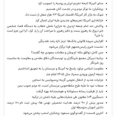
سنای آمریکا لایحه تحریم ایران و روسیه را تصویب کرد
پزشکیان: ما نوکر مردم و در خدمت آنان هستیم
شوک به بازار کار آمریکا/ اقتصاد امریکا ۲۳ هزار شغل از دست داد
خزانه‌داری آمریکا تحریم‌های جدیدی علیه ایران اعمال کرد
واکنش تند امام جمعه اردبیل به خرازی/ عاملی خطاب به دستگاه قضا: شخصی
خبر دروغ به رهبری بست و دفتر رهبری با صراحت آن را رد کرد، آیا این جرم است
یا خیر؟
افزایش سپرده قانونی بانک‌ها؛ ترمز تازه رشد نقدینگی
نشست خبری رئیس‌جمهور فردا برگزار می‌شود
متن کامل توافق مکه؛ اردوغان و مقامات سعودی چه گفتند؟
بیانیه دبیرکل مجمع خبرنگاران و نویسندگان دفاع مقدس و مقاومت به مناسبت
روز خبرنگار
مقاومت اسلامی عراق: پاسخ به آمریکا و عربستان را به تعویق انداختیم
نتیجه آزمون ورودی سمپاد سال ۱۴۰۵ اعلام شد
جزئیات جدید از انتقال نجومی گزینه پرسپولیس به نساجی
صنعاء: نبرد ما علیه طرح سلطه‌جویی عربستان است، نه مردم جنوب یمن
باید از ظرفیت رسانه مسئولانه و هوشمندانه بهره گرفت
دستگیری ۱۰۴ مظنون طی عملیات‌هایی علیه داعش در ترکیه
صدور بیش از ۹۰ درصد هدایت تحصیلی نهمی ها/ پیش ثبت نام ۷۰ درصد
دانش اموزان متوسطه اول
آخرین قسمت از گفت‌وگوی مسعود پزشکیان امشب پخش می‌شود