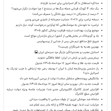
مذاکره استقلال با گلر اسپانیایی برای تمدید قرارداد
یک ماه، ۴ کودک قربانی حمله سگ‌ها در سنندج / چرا حوادث تکرار می‌شود؟
۲ درصد از مشترکان ۱۰ درصد برق خانگی را مصرف می‌کنند!
نسخه ترامپ برای ۲۰۲۸؛ حمایت محرمانه از نامزدی جی‌دی ونس
ترامپ: ما خودمان به موشک‌هایی که اوکراین درخواست کرده، نیاز داریم
موضع وزارت بهداشت درباره ظرفیت پزشکی کنکور ۱۴۰۵
باد و گردوخاک در بخش‌هایی از کشور/ دریای مازندران مواج است
شروع تلخ مدافع تیم ملی پس از جدایی از پرسپولیس
بهترین هدیه به خبرنگاران چیست؟
استایل عجیب و بحث‌برانگیز بازیگر مرد سینمای ایران
پیش‌بینی پاییز پر بارش در ایران؛ لطفا غافلگیر نشوید
قیمت جدید طلا و سکه امروز ۱۶ مردادماه ۱۴۰۵/ جدول
راز دشمنی وزیرخارجه لبنان با ایران / یوسف رجی چه ارتباطی با حزب نزدیک به
اسرائیل دارد؟
بلاتکلیفی پرونده‌های مشاغل سخت/ دولت از بررسی آیین‌نامه خبر داد
قیمت جدید دلار، یورو و سایر ارزها امروز ۱۶ مردادماه ۱۴۰۵/ جدول
افزایش اعتبار کالابرگ الکترونیکی جدی شد/ جزییات جلسه ویژه دولت درباره
افزایش مبلغ کالابرگ
سامانه ضد موشکی لیزری؛ از بلوف سیاسی تا واقعیت میدانی
جزئیات ثبت ادعا، تهیه نقشه UTM و ارائه مادر سند اعلام شد
تلگراف: جنگ علیه ایران ممکن است به یکی از اشتباهات تاریخ تبدیل شود