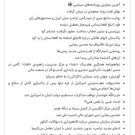
آخرین عناوین روزنامه‌های سیاسی
بهای نفت روند صعودی در پیش گرفت
روایت منابع عبری از سردرگمی ترامپ میان ایران و صندوق‌های رای
طرد اتباع افغانستانی غیرمجاز تعطیل نشده
زیرزمینی و بدون حجاب ساخت، مجوز نگرفت، منتشر کرد
پاکستان اتهام طالبان درباره قاچاق اسلحه به افغانستان را رد کرد
پیام تبریک قالیباف به محسن رضایی
رونمایی انصارالله از قدرتنمایی جدید یمنی‌ها
ارزهای گمشده صادراتی پیدا شد
تفاهم‌نامه همکاری هلدینگ «تفتا» و مرکز مدیریت راهبردی «افتا»؛ گامی در
مسیر تقویت تاب‌آوری سایبری و پایداری کسب‌وکار در صنعت مالی
گوترش: جهان باید بمباران ناکازاکی را به‌ خاطر بسپارد
ملادینوف: عقب‌نشینی اسرائیل از غزه تنها پس از پاکسازی کامل از سلاح و
تونل‌ها انجام می‌شود
حزب‌الله خواستار توقف مذاکرات مستقیم دولت لبنان با اسرائیل شد
امداد غیبی يا نقص فني!؟
گزارش مرکز انگلیسی از کنترل سپاه بر تنگه هرمز
محسن رضایی دبیر شورای عالی امنیت ملی شد
هشدار سازمان سنجش درباره کلاهبرداری با سؤالات کنکور
ادعای جدید ترامپ: بدون تشدید تنش با ایران تعامل می‌کنیم!