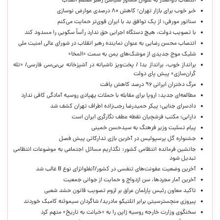
انتصاب ذوالقدر به عنوان مشاور سیاسی رهبر معظم انقلاب
خبر خوب برای بازار تهران؛ کاهش ۸۰ درصدی عوارض نوسازی
سناتور مورفی: از یک توافق بد با ایران قوی‌تر حمایت می‌کنم
با تصویب دولت، هیچ دستگاه اجرایی حق ندارد رأساً سکویی را مسدود کند
انتصاب محسن رضایی به عنوان نماینده رهبر انقلاب در شورای عالی امنیت ملی
شلیک موج جدیدی از موشک‌های یمن به سمت «المخا»
برانداز خوب، برانداز بد! / پخت‌وپز ناشیانه در آشپزخانه‌ بی‌بی‌سی فارسی/ «تله
گران‌سازی» پیش پای دولت
مرگ دختران ایرانی ۹۶ درصد کاهش یافت
مطالعه‌ای جدید: اروپا برای مقابله با حملات پهپادی روسیه آمادگی کافی ندارد
دادسرای جنایی: پیکر حمیدرضا رجب‌زاده اطراف تهران کشف شد
دارابی: مکتب فرشچیان نقطه عطف نگارگری ایران است
پیام تسلیت وزیر فرهنگ به سیدحسن خمینی
جشنواره گل پرسپولیس در آخرین بازی تدارکاتی پیش فصل
جانشین فرمانده انتظامی کشور: نگذاریم مسائل اجتماعی به موضوعات انتظامی
تبدیل شود
آخرین وضعیت عفونت‌های تنفسی در کشور/آنفلوانزای نوع B غالب شد
آخرین آمار مجردها، سن ازدواج و حمایت از جوانی جمعیت
تاکید معاون رئیس پارلمان عراق بر لزوم تصویب قانون حشد شعبی
پیروزی منچسترسیتی برابر اتلتیکو مادرید/ شاگردان سیموئنه کامبک خوردند
سخنگوی وزارت خارجه روسیه ژاپن را به «خیانت به تاریخ» متهم کرد