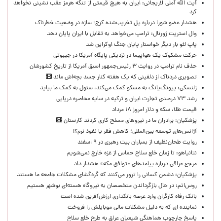
آیت الله آملی لاریجانی: ایران به هیچ قیمتی از تنگه هرمز عقب نشینی نخواهد
کرد
هشدار عضو شورا درباره پل تخریب‌شده کرج؛ سازه در وضعیت خطرناک
وال‌ استریت ژورنال: ترامپ می‌خواهد به تقابل با ایران پایان دهد
پاپ لئو بار دیگر خواستار پایان جنگ اوکراین شد
حرکت مشکوک یک هواپیما در نزدیکی پایگاه آمریکا در جیبوتی
حذف نام ترامپ در روایت ۳ رئیس‌جمهور اسبق آمریکا از تاریخ کشورشان
تصویری دردناک از دلفینی که یک هفته کنار جسد بچه‌اش ماند
زلنسکی: پیونگ‌یانگ به مسکو کمک می‌کند، سئول به کمک ما بیاید
رشد ۷۳ درصدی تجارت ایران و ترکیه در سایه محاصره دریایی
قیمت طلا، سکه و دلار امروز ۱۸ مرداد
پزشکیان: برادران ما در نیروهای مسلح کاری کردند کارستان
آژانس‌های توسعه بین‌المللی؛ کاهش فقر یا نفوذ نرم؟!
روایت طحان‌نظیف از بمباران بیت رهبری در ۹ اسفند
نتانیاهو: تا زمان خلع سلاح حماس از غزه خارج نمی‌شویم
مرجع عراقی درباره پیامدهای «توافق مکه» هشدار داد
پزشکیان: دشمن کسانی را ترور می‌کنند که گره‌گشای مشکلات جامعه ما هستند
روس‌اتم: در حال بازگرداندن متخصصان به نیروگاه هسته‌ای بوشهر هستیم
بانک رفاه کارگران وارد عرصه بانکداری ارزش‌آفرین شده است
نماینده ای که به دلیل مشکلات مالی موبایلش را فروخت
پاسخ چارچوب هماهنگی شیعیان عراق به طرح خلع سلاح