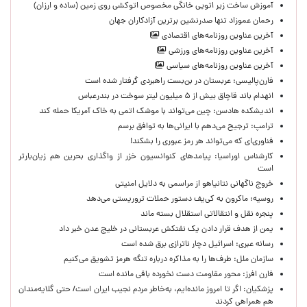
آموزش ساخت زیر اتویی خانگی مخصوص اتوکشی روی زمین (ساده و ارزان)
رحمان عموزاد تنها صدرنشین برترین آزادکاران جهان
آخرین عناوین روزنامه‌های اقتصادی
آخرین عناوین روزنامه‌های ورزشی
آخرین عناوین روزنامه‌های سیاسی
فارن‌پالیسی: عربستان در بن‌بست راهبردی گرفتار شده است
انهدام باند قاچاق بیش از ۵ میلیون لیتر سوخت در بندرعباس
اندیشکده هادسن: چین می‌تواند با موشک اتمی به خاک آمریکا حمله کند
ترامپ: ترجیح می‌دهم با ایرانی‌‌ها به توافق برسم
فناوری‌ای که می‌تواند هر رمز عبوری را بشکند!
کارشناس اوراسیا: پیامدهای کنوانسیون خزر از واگذاری بحرین هم زیان‌بارتر
است
خروج ناگهانی نتانیاهو از مراسمی به دلایل امنیتی
روسیه: ماکرون به کی‌یف دستور حملات تروریستی می‌دهد
پنجره‌ نقل و انتقالاتی استقلال بسته ماند
یمن از هدف قرار دادن یک نفتکش عربستانی در خلیج عدن خبر داد
رسانه عبری: اسرائیل دچار ناترازی برق شده است
سازمان ملل: طرف‌ها را به مذاکره درباره تنگه هرمز تشویق می‌کنیم
فارن افرز: محور مقاومت دست نخورده باقی مانده است
پزشکیان: اگر تا امروز مانده‌ایم، به‌خاطر مردم نجیب ایران است/ حتی گلایه‌مندان
هم همراهی کردند