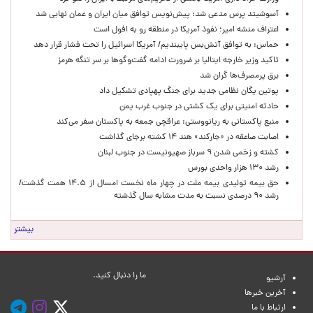
آسوشیتد پرس مدعی شد: پیش‌نویس توافق میان ایران و عمان نهایی شد
اعتراف منشه امیر؛ نفوذ آمریکا در منطقه رو به افول است
حماس: به توافق آتش‌بس پایبندیم/ آمریکا اسرائیل را تحت فشار قرار دهد
تاکید وزیر خارجه ایتالیا بر ضرورت ادامه گفت‌وگوها بر سر تنگه هرمز
برق پرمصرف‌ها گران شد
پوتین یگان نظامی جدید برای جنگ پهپادی تشکیل داد
حادثه امنیتی برای یک کشتی در جنوب غرب یمن
منبع پاکستانی به ریانووستی: عراقچی جمعه به پاکستان سفر می‌کند
اصابت صاعقه در «جارکند» هند ۱۴ کشته برجای گذاشت
کشته و زخمی شدن ۹ سرباز صهیونیست در جنوب لبنان
رشد ۱۳۰ هزار واحدی بورس
حق بیمه تولیدی بیمه ملت در چهار ماه نخست امسال از ۱۴.۵ همت گذشت/
رشد ۹۰ درصدی نسبت به مدت مشابه سال گذشته
بیشتر
ما را دنبال کنید.
آرشیو
آخرین خبرها
ارتباط با ما