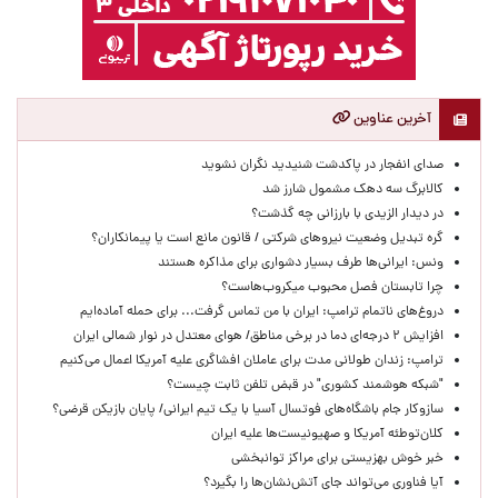
آخرین عناوین
صدای انفجار در پاکدشت شنیدید نگران نشوید
کالابرگ سه دهک مشمول شارز شد
در دیدار الزیدی با بارزانی چه گذشت؟
گره تبدیل وضعیت نیروهای شرکتی / قانون مانع است یا پیمانکاران؟
ونس: ایرانی‌ها طرف بسیار دشواری برای مذاکره هستند
چرا تابستان فصل محبوب میکروب‌هاست؟
دروغ‌های ناتمام ترامپ: ایران با من تماس گرفت... برای حمله آماده‌ایم
افزایش ۲ درجه‌ای دما در برخی مناطق/ هوای معتدل در نوار شمالی ایران
ترامپ: زندان طولانی مدت برای عاملان افشاگری‌ علیه آمریکا اعمال می‌کنیم
"شبکه هوشمند کشوری" در قبض تلفن ثابت چیست؟
سازوکار جام باشگاه‌های فوتسال آسیا با یک تیم ایرانی/ پایان بازیکن قرضی؟
کلان‌توطئه آمریکا و صهیونیست‌ها علیه ایران
خبر خوش بهزیستی برای مراکز توانبخشی
آیا فناوری می‌تواند جای آتش‌نشان‌ها را بگیرد؟