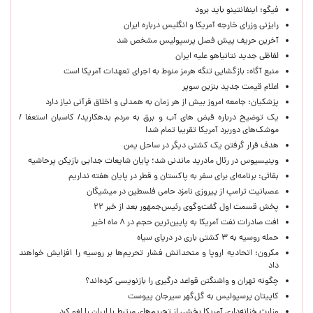
فیگو: اینفانتینو باید برود
رایزنی وزرای خارجه آمریکا و انگلیس درباره ایران
آخرین حریف پیش فصل پرسپولیس مشخص شد
لفاظی جدید نتانیاهو علیه ایران
منبع آگاه: بازگشایی تنگه هرمز منوط به اجرای تعهدات آمریکا است
اعلام قیمت جدید بنزین سوپر
پزشکیان: جامعه امروز بیش از هر زمان به همدلی و اخلاق قرآنی نیاز دارد
یک توضیح درباره قبض های آب و برق به مردم بدهکارید/ کاسبان استعفا /
موشک‌های دوربرد آمریکا تقریبا تمام شد!
هدف قرار گرفتن یک کشتی دیگر در ساحل یمن
وینیسیوس در رئال مادرید ماندنی شد؛ پایان شایعات جدایی بازیکن پرحاشیه
بقائی: برنامه‌ای برای سفر به پاکستان و قطر در پایان هفته نداریم
عصبانیت ترامپ از پیروزی نامزد حامی فلسطین در میشیگان
پخش قسمت اول گفت‌وگوی رئیس‌جمهور بعد از خبر ۲۲
افت صادرات نفت آمریکا به پایین‌ترین حجم در ۸ ماه اخیر
حمله روسیه به ۳ کشتی باری در دریای سیاه
مکرون: اتحادیه اروپا و متحدانش فشار تحریم‌ها بر روسیه را افزایش خواهند
داد
چگونه تهران و واشنگتن قواعد درگیری را بازنویسی کرده‌اند؟
کاپیتان پرسپولیس به گل‌گهر سیرجان پیوست
وزارت خزانه‌داری آمریکا بخشی از تحریم‌های مرتبط با ایران را لغو کرد