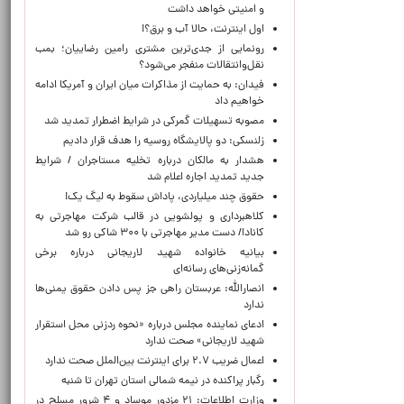
و امنیتی خواهد داشت
اول اینترنت، حالا آب و برق؟!
رونمایی از جدی‌ترین مشتری رامین رضاییان؛ بمب
نقل‌وانتقالات منفجر می‌شود؟
فیدان: به حمایت از مذاکرات میان ایران و آمریکا ادامه
خواهیم داد
مصوبه تسهیلات گمرکی در شرایط اضطرار تمدید شد
زلنسکی: دو پالایشگاه روسیه را هدف قرار دادیم
هشدار به مالکان درباره تخلیه مستاجران / شرایط
جدید تمدید اجاره اعلام شد
حقوق چند میلیاردی، پاداش سقوط به لیگ یک!
کلاهبرداری و پولشویی در قالب شرکت مهاجرتی به
کانادا/ دست مدیر مهاجرتی با ۳۰۰ شاکی رو شد
بیانیه خانواده شهید لاریجانی درباره برخی
گمانه‌زنی‌های رسانه‌ای
انصارالله: عربستان راهی جز پس دادن حقوق یمنی‌ها
ندارد
ادعای نماینده مجلس درباره «نحوه ردزنی محل استقرار
شهید لاریجانی» صحت ندارد
اعمال ضریب ۲.۷ برای اینترنت بین‌الملل صحت ندارد
رگبار پراکنده در نیمه شمالی استان تهران تا شنبه
وزارت اطلاعات: ۲۱ مزدور موساد و ۴ شرور مسلح در