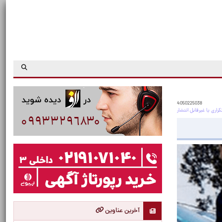
4050225038
آخرین عناوین