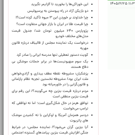
۱۱:۳۶:۲۰
این خوراکی‌ها را بخورید تا آلزایمر نگیرید
دو بازیکن آزاد در راه پیوستن به پرسپولیس
چرا خداوند بر خوردن این ۳ میوه تأکید کرده است؟!
چرا قیمت طلا در ایران با بازار جهانی متفاوت است؟
پژوپارس ۶۴۰ میلیون تومان شد/ جدول قیمت
مدل‌های مختلف خودرو
درخواست یک نماینده مجلس از قالیباف درباره قانون
مهریه
کویت دستور تعطیلی تنها مدرسه ایرانی را صادر کرد
یک‌ سوم صهیونیست‌ها در برابر حملات موشکی بی
دفاع هستند
پزشکیان: مشروطه نقطه عطف بیداری و آزادی‌خواهی
ملت ایران بود/ مشروطه نخستین تجربه نظام پارلمانی
و قانون‌گرایی را در خاورمیانه بود
مردم درباره قیمت بنزین چه می‌گویند؟/ این رقم برای
قیمت بنزین منطقی است
توافق هرمز در حال شکل‌گیری است؛ اما نه توافقی که
ترامپ می‌خواست
دردسر همزمان آمریکا و اوکراین با ته کشیدن موشک
های پاتریوت
آیا بنزین گران می‌شود؟/ نماینده مجلس: در شرایط
جنگی افزایش قیمت بنزین پیامدهای گسترده اجتماعی