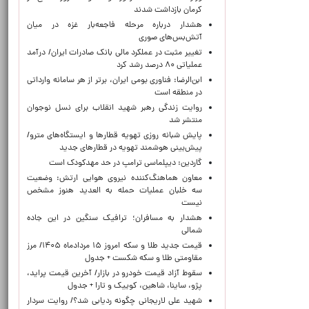
کرمان بازداشت شدند
هشدار درباره مرحله فاجعه‌بار غزه در میان
آتش‌بس‌های صوری
تغییر مثبت در عملکرد مالی بانک صادرات ایران/ درآمد
عملیاتی ۸۰ درصد رشد کرد
ابن‌الرضا: فناوری بومی ایران، برتر از هر سامانه وارداتی
در منطقه است
روایت زندگی رهبر شهید انقلاب برای نسل نوجوان
منتشر شد
پایش شبانه روزی تهویه قطارها و ایستگاه‌های مترو/
پیش‌بینی هوشمند تهویه در قطارهای جدید
گاردین: دیپلماسی ترامپ در حد مهدکودک است
معاون هماهنگ‌کننده نیروی هوایی ارتش: وضعیت
سه خلبان عملیات حمله به العدید هنوز مشخص
نیست
هشدار به مسافران؛ ترافیک سنگین در این جاده
شمالی
قیمت جدید طلا و سکه امروز ۱۵ مردادماه ۱۴۰۵/ مرز
مقاومتی طلا و سکه شکست + جدول
سقوط آزاد قیمت خودرو در بازار/ آخرین قیمت پراید،
پژو، ساینا، شاهین، کوییک و تارا + جدول
شهید علی لاریجانی چگونه ردیابی شد؟/ روایت سردار