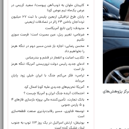
کاپیتان ملوان به ذوب‌آهن پیوست/ سعید کریمی در
عرض یک‌ماه تیم عوض کرد!
پایان طرح ترافیکی اربعین پلیس با ثبت ۶۷ میلیون
تردد/جان باختن ۲۴ زائر در تصادفات اربعینی
مدودف: ژاپن تابع آمریکاست
ضرغامی: تغییر ریل، عین بصیرت است؛ فرصت سوزی
نکنیم
محسن رضایی: اجازه باز شدن مسیر دوم در تنگه هرمز
را نخواهیم داد
تکذیب اصابت و انفجار در قشم و بندرعباس
ادعای جدید رئیس دولت تروریستی آمریکا: تنگه هرمز
باز است
ترامپ: فکر می‌کنم جنگ با ایران خیلی زود پایان
می‌یابد
آمریکا تحریم‌های جدیدی علیه کوبا اعمال کرد
ود، منبع این اطلاعات گزارش مرکز پژوهش‌های
احتمالات آینده جنگ ایران و آمریکا چیست ؟
بانک تجارت، تأمین‌کننده مالی پروژه بازسازی فازهای ۴
و ۵ پارس جنوبی
توسعه فناوری، مسیر رقابت‌پذیری صنعت قطعه‌سازی
است
یونیفل: ارتش اسرائیل در یک روز ۱۱۳ توپ به جنوب
لبنان شلیک کرده است