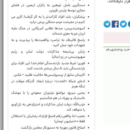
 نگرفته‌اند.
دستگیری عامل توهین به زائران اربعین در فضای
مجازی توسط پلیس قزوین
پزشکیان: باید افراد کارآمدتر را به کار گرفت/ کاری می
کنیم در معیشت مردم مشکلی پیش نیاید
آسوشیتدپرس: صدها نظامی آمریکایی در جنگ علیه
ایران ضربه مغزی شده‌اند
پاسخ قالیباف به ترامپ: واقعیت‌ها را بپذیرید و به
تعهدات خود عمل کنید
۱۱:۳۳:۲
پایان بی‌نتیجه مذاکرات دولت لبنان و رژیم
صهیونیستی در رم ایتالیا
فوری؛ شرط جدید بازنشستگی اعلام شد/ این افراد برای
بازنشستگی باید ۵ سال بیشتر خدمت کنند
کاپیتان سابق از پرسپولیسی‌ها حلالیت طلبید + عکس
ادعای شبکه «الحدث» درباره ایجاد گذرگاه موقت در
تنگه هرمز
یحیی سریع: مواضع مزدوران سعودی را با موشک
بالستیک و پهپاد در هم شکستیم
حزب‌الله: دولت لبنان مذاکرات و امتیازدهی به تل‌آویو
را متوقف کند
عجیب اما واقعی:رقم فسخ قرارداد رضاییان با استقلال
فقط ۱۰۰میلیون تومان!
اصلاح قانون مهریه به دستورکار مجلس بازگشت