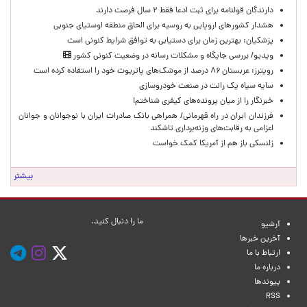
دارندگان قولنامه برای ثبت ادعا فقط ۲ سال فرصت دارند
هشدار کشورهای اروپایی به روسیه برای الحاق منطقه اوستیای جنوبی
پزشکیان‌: بهترین زمان برای دستیابی به توافق شرایط کنونی است
ویدیو/ بررسی جایگاه و مشکلات رسانه در وضعیت کنونی کشور
رویترز: عربستان ۸۶ درصد از موشک‌های پاتریوت خود را استفاده کرده است
سایه سیاه یک رانت در صنعت خودروسازی
خبرنگار را از میان پرونده‌های کیفری شناختم!
​فرزندان ایران در راه قهرمانی/ همراهی بانک صادرات ایران با نوجوانان و جوانان
اعزامی به رقابت‌های وزنه‌برداری تاشکند
زلنسکی باز هم از آمریکا کمک خواست
بیشتر
ما را دنبال کنید.
آرشیو
آخرین خبرها
ارتباط با ما
درباره ما
پیوندها
RSS