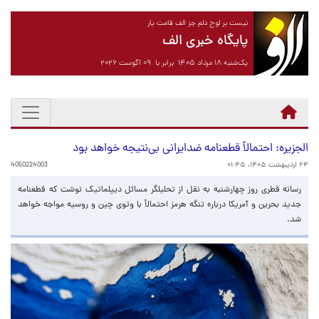
نیست بر لوح دلم جز الف قامت یار
پایگاه خبری الف
یک‌شنبه ۱۸ مرداد ۱۴۰۵ برابر با ۰۹ آگوست ۲۰۲۶
الجزیره: احتمالاً قطعنامه ضدایرانی بی‌نتیجه خواهد بود
۲۴ اردیبهشت ۱۴۰۵، ۰۱:۴۵
4050224003
رسانه قطری روز چهارشنبه به نقل از تحلیلگر مسائل دیپلماتیک نوشت که قطعنامه
جدید بحرین و آمریکا درباره تنگه هرمز احتمالاً‌ با وتوی چین و روسیه مواجه خواهد
شد.