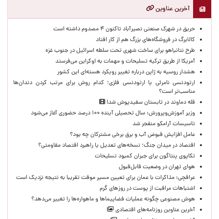
آخرین عناوین
حریق در شهرک صنعتی نصیرآباد تاکنون ۴ مصدوم داشته است
کالابرگ در فروشگاه‌های بزرگ هم از کار افتاد
طرح نتانیاهو برای ساخت شهری تحت سلطه اسرائیل در جنوب غزه
آمریکا از طریق ترکیه تسلیحات و مهمات به اوکراین می‌فرستد
هشدار روسیه به ژاپن درباره تغییر رویکرد هسته‌ای این کشور
ارتودنسی نامرئی یا ارتودنسی فلزی؛ کدام روش برای مرتب کردن دندان‌ها
مناسب‌تر است؟
قله دماوند در تابستان سفیدپوش شد!
وزیر آموزش‌وپرورش: سال تحصیلی آینده ۱۰۰ درصد حضوری آغاز می‌شود
تاسیسات آرامکو منفجر شد
عامل افزایش قبوض آب و برق برخی مشترکان چه بود؟
اقتصاد در میدان جنگ؛ نسخه‌های تعدیل یا راهبرد اقتصاد مقاومتی؟
تکاپوی پنتاگون برای جبران کمبود تسلیحات
هوای تهران در وضعیت قابل‌قبول
عراقچی: مذاکرات با عمان برای تعیین مسیر موقت تقریبا به نتیجه نزدیک است
اشتباهات مراقبت از پوست در روزهای گرم
هوش مصنوعی چگونه عملیات فضاپیماها و ماهواره‌ها را تغییر می‌دهد؟
آخرین عناوین روزنامه‌های اقتصادی