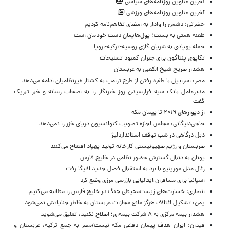
آخرین عناوین روزنامه‌های سیاسی
آخرین عناوین روزنامه‌های ورزشی
حضرتی: دشمن را وادار به امضای تفاهم‌نامه کردیم
طعنه همتی به بسنت؛ پول‌هایمان دست خودمان است
حمله پهپادی به شریان گازی روسیه-ترکیه-اروپا
تکاپوی پنتاگون برای جبران کمبود تسلیحات
هشدار صریح شیخ الکعبی به عربستان
مصر: اسراییل با طفره رفتن از طرح ترامپ به کشتار غیرنظامیان ادامه می‌دهد
مدیرعامل بانک سپه فرارسیدن روز خبرنگار را به اصحاب رسانه و خبر تبریک
گفت
از دیوارهای ۲۰۱۹ تا پیمان مکه
حاجی‌دلیگانی: مجلس اجازه تصویب کنوانسیون دریای خزر را نمی‌دهد
دبل درگاهی در شب توقف استانداردلیژ
صربستان و رژیم صهیونیستی کارخانه تولید پهپاد افتتاح می‌کنند
یونان به دنبال گسترش حضور نظامی در خلیج فارس
رئال مدل مورینیو با برد به استقبال فصل جدید لالیگا رفت
اسپانیا برای مسافران ایتالیایی بازرسی مرزی وضع کرد
انصاری: خسارت‌های زیست‌محیطی جنگ در خلیج فارس را مطالبه‌ می‌کنیم
یمن: تشکیل ائتلاف هرگز مانع مجازات عربستان به خاطر جنایاتش نمی‌شود
هشدار بیمه مرکزی به ۸ شرکت بیمه‌ای؛ اصلاح نکنید، تعلیق می‌شوید
فیدان: ایران هدف پیمان دفاعی مکه نیست/مصر به جمع ترکیه، عربستان و