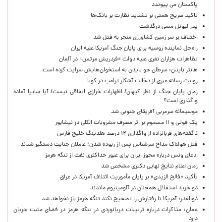
پاکستان می پیوندد
تاکید صریح همتی بر تشدید نظارت بر بانک‌ها
پدر لیونل مسی درگذشت
اختلاف بر سر زمین کشاورزی منجر به قتل شد
راه‌حل نماینده روسیه برای پایان جنگ آمریکا علیه ایران
تظاهرات هزاران نفری علیه دولت «فردریش مرتس» در آلمان
هانتر بایدن: سرطان جو بایدن به استخوان‌هایش سرایت کرده است
روایت رسانه عبری از دخالت آشکار ترامپ در کوبا
زمان پایان جنگ از نظر کیهان/ اظهارات خرازی اتفاقی نیست/ آیا سایپا آماده
واگذاری است؟
موسیمانه سرمربی آفریقای جنوبی شد
یک فوتی و ۱۱ مسموم بر اثر مصرف مشروبات الکلی در نیشابور
ناگفته‌های قربانزاده از واگذاری ۱۲ درصد هلدینگ خلیج فارس
قتل هولناک مداح سرشناس پس از ربوده شدن؛ عاملان جنایت دستگیر شدند
ادعای ونس درباره مجوز ایران برای عبور حداکثری نفت از تنگه هرمز
زمان اعلام نتایج نهایی دکتری مشخص شد
تأکید «فالح الزیدی» بر پایان مأموریت ائتلاف آمریکا در عراق
دو خرید استقلال همچنان در آلومینیوم ماندند
ذوالقدر: آمریکا تا رفتارش را تصحیح نکند تنگه هرمز باز نخواهد شد
عمان: مذاکرات درباره ترتیبات دریانوردی در تنگه هرمز در فضای مثبت جریان
دارد