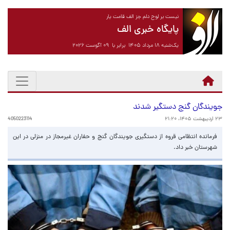
نیست بر لوح دلم جز الف قامت یار
پایگاه خبری الف
یک‌شنبه ۱۸ مرداد ۱۴۰۵ برابر با ۰۹ آگوست ۲۰۲۶
جویندگان گنج دستگیر شدند
۲۳ اردیبهشت ۱۴۰۵، ۲۱:۲۰
4050223114
فرمانده انتظامی قروه از دستگیری جویندگان گنج و حفاران غیرمجاز در منزلی در این
شهرستان خبر داد.