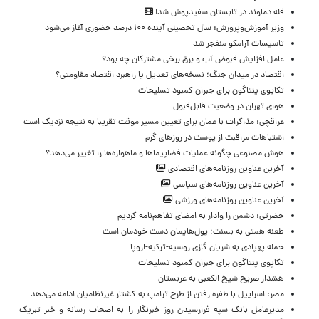
قله دماوند در تابستان سفیدپوش شد!
وزیر آموزش‌وپرورش: سال تحصیلی آینده ۱۰۰ درصد حضوری آغاز می‌شود
تاسیسات آرامکو منفجر شد
عامل افزایش قبوض آب و برق برخی مشترکان چه بود؟
اقتصاد در میدان جنگ؛ نسخه‌های تعدیل یا راهبرد اقتصاد مقاومتی؟
تکاپوی پنتاگون برای جبران کمبود تسلیحات
هوای تهران در وضعیت قابل‌قبول
عراقچی: مذاکرات با عمان برای تعیین مسیر موقت تقریبا به نتیجه نزدیک است
اشتباهات مراقبت از پوست در روزهای گرم
هوش مصنوعی چگونه عملیات فضاپیماها و ماهواره‌ها را تغییر می‌دهد؟
آخرین عناوین روزنامه‌های اقتصادی
آخرین عناوین روزنامه‌های سیاسی
آخرین عناوین روزنامه‌های ورزشی
حضرتی: دشمن را وادار به امضای تفاهم‌نامه کردیم
طعنه همتی به بسنت؛ پول‌هایمان دست خودمان است
حمله پهپادی به شریان گازی روسیه-ترکیه-اروپا
تکاپوی پنتاگون برای جبران کمبود تسلیحات
هشدار صریح شیخ الکعبی به عربستان
مصر: اسراییل با طفره رفتن از طرح ترامپ به کشتار غیرنظامیان ادامه می‌دهد
مدیرعامل بانک سپه فرارسیدن روز خبرنگار را به اصحاب رسانه و خبر تبریک