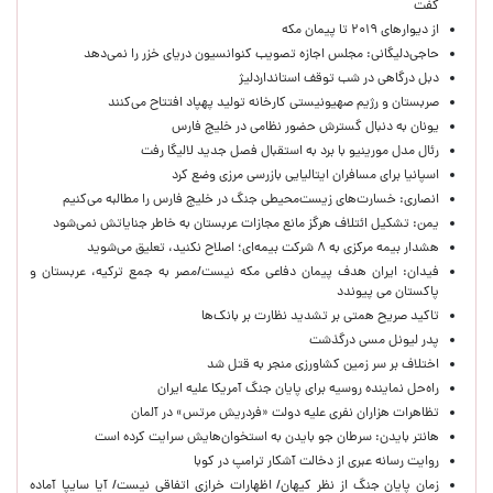
گفت
از دیوارهای ۲۰۱۹ تا پیمان مکه
حاجی‌دلیگانی: مجلس اجازه تصویب کنوانسیون دریای خزر را نمی‌دهد
دبل درگاهی در شب توقف استانداردلیژ
صربستان و رژیم صهیونیستی کارخانه تولید پهپاد افتتاح می‌کنند
یونان به دنبال گسترش حضور نظامی در خلیج فارس
رئال مدل مورینیو با برد به استقبال فصل جدید لالیگا رفت
اسپانیا برای مسافران ایتالیایی بازرسی مرزی وضع کرد
انصاری: خسارت‌های زیست‌محیطی جنگ در خلیج فارس را مطالبه‌ می‌کنیم
یمن: تشکیل ائتلاف هرگز مانع مجازات عربستان به خاطر جنایاتش نمی‌شود
هشدار بیمه مرکزی به ۸ شرکت بیمه‌ای؛ اصلاح نکنید، تعلیق می‌شوید
فیدان: ایران هدف پیمان دفاعی مکه نیست/مصر به جمع ترکیه، عربستان و
پاکستان می پیوندد
تاکید صریح همتی بر تشدید نظارت بر بانک‌ها
پدر لیونل مسی درگذشت
اختلاف بر سر زمین کشاورزی منجر به قتل شد
راه‌حل نماینده روسیه برای پایان جنگ آمریکا علیه ایران
تظاهرات هزاران نفری علیه دولت «فردریش مرتس» در آلمان
هانتر بایدن: سرطان جو بایدن به استخوان‌هایش سرایت کرده است
روایت رسانه عبری از دخالت آشکار ترامپ در کوبا
زمان پایان جنگ از نظر کیهان/ اظهارات خرازی اتفاقی نیست/ آیا سایپا آماده