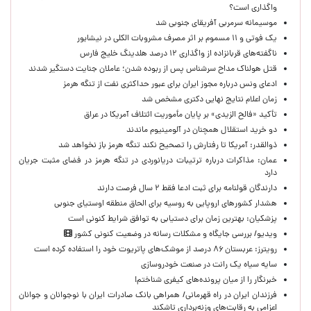
واگذاری است؟
موسیمانه سرمربی آفریقای جنوبی شد
یک فوتی و ۱۱ مسموم بر اثر مصرف مشروبات الکلی در نیشابور
ناگفته‌های قربانزاده از واگذاری ۱۲ درصد هلدینگ خلیج فارس
قتل هولناک مداح سرشناس پس از ربوده شدن؛ عاملان جنایت دستگیر شدند
ادعای ونس درباره مجوز ایران برای عبور حداکثری نفت از تنگه هرمز
زمان اعلام نتایج نهایی دکتری مشخص شد
تأکید «فالح الزیدی» بر پایان مأموریت ائتلاف آمریکا در عراق
دو خرید استقلال همچنان در آلومینیوم ماندند
ذوالقدر: آمریکا تا رفتارش را تصحیح نکند تنگه هرمز باز نخواهد شد
عمان: مذاکرات درباره ترتیبات دریانوردی در تنگه هرمز در فضای مثبت جریان
دارد
دارندگان قولنامه برای ثبت ادعا فقط ۲ سال فرصت دارند
هشدار کشورهای اروپایی به روسیه برای الحاق منطقه اوستیای جنوبی
پزشکیان‌: بهترین زمان برای دستیابی به توافق شرایط کنونی است
ویدیو/ بررسی جایگاه و مشکلات رسانه در وضعیت کنونی کشور
رویترز: عربستان ۸۶ درصد از موشک‌های پاتریوت خود را استفاده کرده است
سایه سیاه یک رانت در صنعت خودروسازی
خبرنگار را از میان پرونده‌های کیفری شناختم!
​فرزندان ایران در راه قهرمانی/ همراهی بانک صادرات ایران با نوجوانان و جوانان
اعزامی به رقابت‌های وزنه‌برداری تاشکند