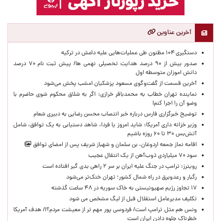
آخرین عناوین
دستگیری ۱۰۴ مظنون طی عملیات‌هایی علیه داعش در ترکیه
صدور بیش از ۹۰ درصد هدایت تحصیلی نهمی ها/ پیش ثبت نام ۷۰ درصد
دانش اموزان متوسطه اول
آخرین قسمت از گفت‌وگوی مسعود پزشکیان امشب پخش می‌شود
نماینده تهران خطاب به محمدباقر خرازی: اگر به شلاق محکوم شوی حاضرم با
وضو آن را اجرا کنم!
توضیح خبرگزاری فارس درباره خبر انتصاب محسن رضایی به دبیری شعام
وزیر خزانه داری آمریکا: شاید امروز یا فردا، شاهد دستیابی به یک توافق، شامل
آتش‌بس ۳۰ تا ۶۰ روزه باشیم
اقامه نماز جمعه اردوغان، بن ‌سلمان و شهباز شریف پس از امضای توافق
سود ۷۰ میلیاردی ذوب‌آهن از یک انتقال عجیب
رویترز: ترامپ در جنگ علیه ایران بر سر ۲ راهی بدی گیر افتاده است
رگبار و رعدوبرق در راه شمال کشور؛ تهران خنک‌تر می‌شود
۱۷ تجاوز رژیم صهیونیستی به خاک سوریه در ۴۸ ساعت گذشته
تکلیف مدیرعامل استقلال قبل از لیگ مشخص می شود
ونس هم مثل ترامپ است/ فردوسی پور مهم تر از معیشت مردم؟!/ هدف آمریکا
خطرناک جلوه دادن ایران است