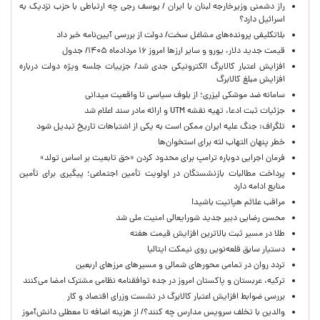
راز دشمنی وزیرخارجه لبنان با ایران / یوسف رجی چه ارتباطی با حزب نزدیک به
اسرائیل دارد؟
بلاتکلیفی پرونده‌های مشاغل سخت/ دولت از بررسی آیین‌نامه خبر داد
قیمت جدید دلار، یورو و سایر ارزها امروز ۱۶ مردادماه ۱۴۰۵/ جدول
افزایش اعتبار کالابرگ الکترونیکی جدی شد/ جزییات جلسه ویژه دولت درباره
افزایش مبلغ کالابرگ
سامانه ضد موشکی لیزری؛ از بلوف سیاسی تا واقعیت میدانی
جزئیات ثبت ادعا، تهیه نقشه UTM و ارائه مادر سند اعلام شد
تلگراف: جنگ علیه ایران ممکن است به یکی از اشتباهات تاریخ تبدیل شود
خطر پنهان التهاب لثه برای استخوان‌ها
فرمان اجرایی دوباره ترامپ برای محدود کردن «حق تابعیت بر اساس تولد»
پرداخت مطالبات بازنشستگان در اولویت تأمین اجتماعی؛ پیگیری برای تأمین
منابع ادامه دارد
مراقب علائم هپاتیت باشید!
محسن رضایی دبیر جدید شورایعالی امنیت ملی شد
طلا در مسیر ثبت بالاترین افزایش قیمت هفته
دستیار سابق قلعه‌نویی روی نیمکت ایتالیا
تردد روان در تمامی محورهای شمالی و مسیرهای مرزهای اربعین
ترکیه، عربستان و پاکستان امروز در جده توافقنامه نظامی مشترک امضا می‌کنند
بررسی ضوابط افزایش اعتبار کالابرگ در نشست وزرای اقتصاد و کار
والدین با تخلف سرویس مدارس چه کنند؟/ از هزینه اضافه تا معطلی دانش‌آموز