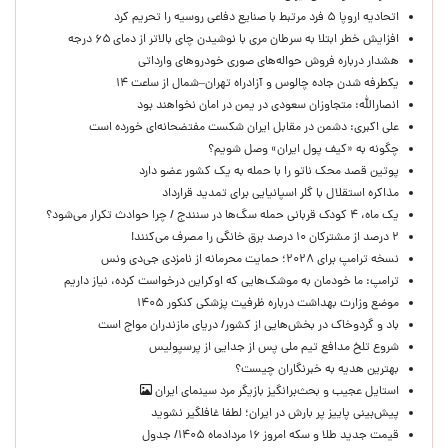
اتحادیه اروپا ۵ فرد مرتبط با صنایع دفاعی روسیه را تحریم کرد
افزایش خطر ابتلا به سرطان مری با نوشیدن چای بالاتر از دمای ۶۵ درجه
هشدار درباره فروش حواله‌های صوری خودروهای وارداتی
یکطرفه شدن جاده چالوس و آزادراه تهران–شمال از ساعت ۱۴
انصارالله: متجاوزان سعودی در یمن در امان نخواهند بود
علی اکبری: دشمن در مقابل ایران شکست مفتضحانه‌ای خورده است
چگونه به «کیف پول ایران» وصل شویم؟
پوتین قصد محک ناتو را با حمله به یک کشور عضو دارد
مذاکره استقلال با گلر اسپانیایی برای تمدید قرارداد
یک ماه، ۴ کودک قربانی حمله سگ‌ها در سنندج / چرا حوادث تکرار می‌شود؟
۲ درصد از مشترکان ۱۰ درصد برق خانگی را مصرف می‌کنند!
نسخه ترامپ برای ۲۰۲۸؛ حمایت محرمانه از نامزدی جی‌دی ونس
ترامپ: ما خودمان به موشک‌هایی که اوکراین درخواست کرده، نیاز داریم
موضع وزارت بهداشت درباره ظرفیت پزشکی کنکور ۱۴۰۵
باد و گردوخاک در بخش‌هایی از کشور/ دریای مازندران مواج است
شروع تلخ مدافع تیم ملی پس از جدایی از پرسپولیس
بهترین هدیه به خبرنگاران چیست؟
استایل عجیب و بحث‌برانگیز بازیگر مرد سینمای ایران
پیش‌بینی پاییز پر بارش در ایران؛ لطفا غافلگیر نشوید
قیمت جدید طلا و سکه امروز ۱۶ مردادماه ۱۴۰۵/ جدول