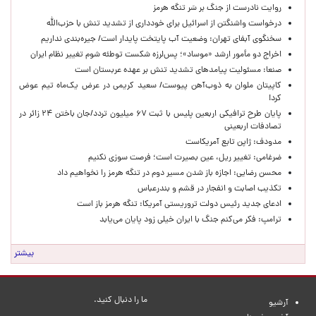
روایت نادرست از جنگ بر سَر تنگه هرمز
درخواست واشنگتن از اسرائیل برای خودداری از تشدید تنش با حزب‌الله
سخنگوی آبفای تهران: وضعیت آب پایتخت پایدار است/ جیره‌بندی نداریم
اخراج دو مأمور ارشد «موساد»؛ پس‌لرزه شکست توطئه شوم تغییر نظام ایران
صنعا: مسئولیت پیامدهای تشدید تنش بر عهده عربستان است
کاپیتان ملوان به ذوب‌آهن پیوست/ سعید کریمی در عرض یک‌ماه تیم عوض
کرد!
پایان طرح ترافیکی اربعین پلیس با ثبت ۶۷ میلیون تردد/جان باختن ۲۴ زائر در
تصادفات اربعینی
مدودف: ژاپن تابع آمریکاست
ضرغامی: تغییر ریل، عین بصیرت است؛ فرصت سوزی نکنیم
محسن رضایی: اجازه باز شدن مسیر دوم در تنگه هرمز را نخواهیم داد
تکذیب اصابت و انفجار در قشم و بندرعباس
ادعای جدید رئیس دولت تروریستی آمریکا: تنگه هرمز باز است
ترامپ: فکر می‌کنم جنگ با ایران خیلی زود پایان می‌یابد
بیشتر
ما را دنبال کنید.
آرشیو