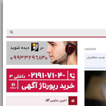
4050223103
ه جدید متقاضیان
آخرین عناوین