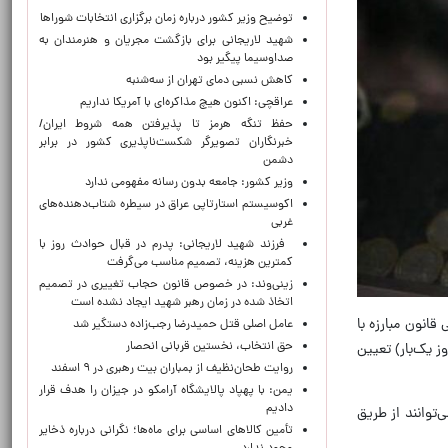
توضیح وزیر کشور درباره زمان برگزاری انتخابات شوراها
شهید لاریجانی برای بازگشت مجریان و هنرمندان به
صداوسیما پیگیر بود
کاهش نسبی دمای تهران از سه‌شنبه
عراقچی: اکنون هیچ مذاکره‌ای با آمریکا نداریم
حفظ تنگه هرمز تا پذیرفتن همه شروط ایران/
خبرنگاران تصویرگر شکست‌ناپذیری کشور در برابر
دشمن
وزیر کشور: جامعه بدون رسانه مفهومی ندارد
اکوسیستم استارتاپی عراق در سیطره شتاب‌دهنده‌‌های
غربی
فرزند شهید لاریجانی: پدرم در قبال حوادث روز با
کمترین هزینه، تصمیم مناسب می‌گرفت
زینی‌وند: در خصوص قانون حجاب تغییری در تصمیم
اتخاذ شده در زمان رهبر شهید ایجاد نشده است
نون بانک مرکزی (مصوب ۱۴۰۲) و آیین‌نامه اجرایی قانون مبارزه با
عامل اصلی قتل حمیدرضا رجب‌زاده دستگیر شد
حق انتخاب، نخستین قربانی انحصار
ن شده، سقف فروش ارز به هر شخص حقیقی ایرانی بالای ۱۸ سال، معادل ۱۰۰۰ یورو یا دلار در سال (هر ۳۶۵ روز یک‌بار) تعیین
روایت طحان‌نظیف از بمباران بیت رهبری در ۹ اسفند
یمن: با پهپاد پالایشگاه آرامکو در جیزان را هدف قرار
دادیم
توانند از طریق
تأمین کالاهای اساسی برای ماه‌ها؛ نگرانی درباره ذخایر