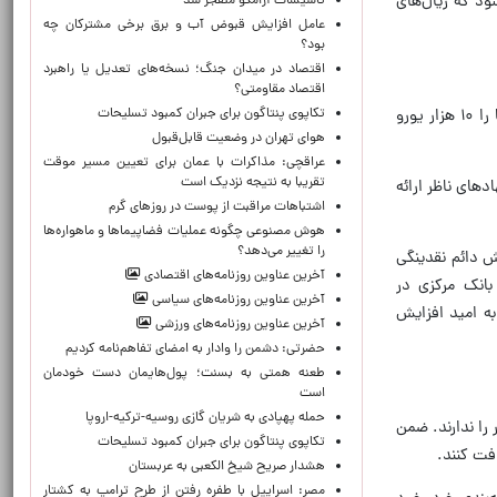
آن می‌شود که ریال‌های
تاسیسات آرامکو منفجر شد
عامل افزایش قبوض آب و برق برخی مشترکان چه
بود؟
اقتصاد در میدان جنگ؛ نسخه‌های تعدیل یا راهبرد
اقتصاد مقاومتی؟
تکاپوی پنتاگون برای جبران کمبود تسلیحات
یکی دیگر از بخش‌های مهم این دستورالعمل، ماده ۴ و تبصره آن است. بانک مرکزی سقف خرید ارز از مردم توسط صرافی‌ها را ۱۰ هزار یورو
هوای تهران در وضعیت قابل‌قبول
عراقچی: مذاکرات با عمان برای تعیین مسیر موقت
تقریبا به نتیجه نزدیک است
های ناظر ارائه
اشتباهات مراقبت از پوست در روزهای گرم
هوش مصنوعی چگونه عملیات فضاپیماها و ماهواره‌ها
را تغییر می‌دهد؟
به گردش دائم نقدینگی
آخرین عناوین روزنامه‌های اقتصادی
بانک مرکزی در
آخرین عناوین روزنامه‌های سیاسی
به امید افزایش
آخرین عناوین روزنامه‌های ورزشی
حضرتی: دشمن را وادار به امضای تفاهم‌نامه کردیم
طعنه همتی به بسنت؛ پول‌هایمان دست خودمان
است
حمله پهپادی به شریان گازی روسیه-ترکیه-اروپا
 را ندارند. ضمن
تکاپوی پنتاگون برای جبران کمبود تسلیحات
افت کنند.
هشدار صریح شیخ الکعبی به عربستان
مصر: اسراییل با طفره رفتن از طرح ترامپ به کشتار