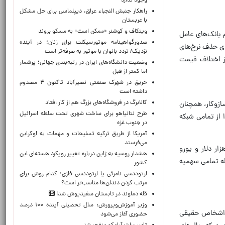
وجود ندارد
راهکار جنبش النجباء عراق، دیپلماسی برای حل مشکل
با عربستان
ویتکاف و کوشنر «ممکن است» به مسکو بروند
ام بانک‌های عامل
صدورگواهینامه موتورسیکلت برای زنان؛ در آینده
 کشور برای حذف نرخ‌های
نزدیک/ تردد بانوان با موتور به‌ صرفه‌تر است
ز اختلاف قیمت
وضعیت دانشگاه‌های ایران در رتبه‌بندی جهانی؛ پرشمار
اما کمتر از قبل
حریق در شهرک صنعتی نصیرآباد تاکنون ۴ مصدوم
داشته است
کالابرگ در فروشگاه‌های بزرگ هم از کار افتاد
ازوکار، همچنان
طرح نتانیاهو برای ساخت شهری تحت سلطه اسرائیل
 از تمامی شبکه
در جنوب غزه
آمریکا از طریق ترکیه تسلیحات و مهمات به اوکراین
می‌فرستد
ار دلار و یورو
هشدار روسیه به ژاپن درباره تغییر رویکرد هسته‌ای این
له تمامی سهمیه
کشور
ارتودنسی نامرئی یا ارتودنسی فلزی؛ کدام روش برای
مرتب کردن دندان‌ها مناسب‌تر است؟
قله دماوند در تابستان سفیدپوش شد!
وزیر آموزش‌وپرورش: سال تحصیلی آینده ۱۰۰ درصد
ن بند، اشخاص حقیقی
حضوری آغاز می‌شود