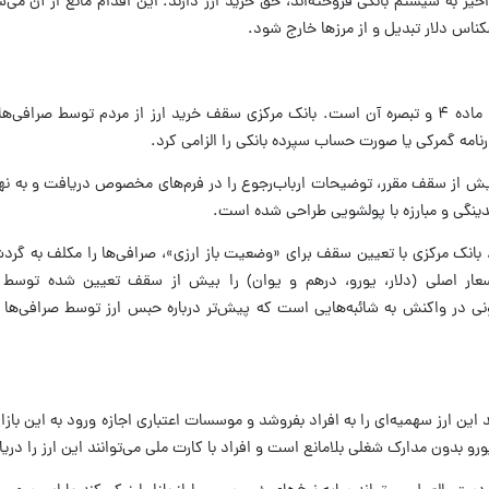
نی تنها به میزان ارزی که در ۳۶۵ روز اخیر به سیستم بانکی فروخته‌اند، حق خرید ارز دارند. این اقدام مانع از 
ناس دلار تبدیل و از مرزها خارج شود.
ارنامه گمرکی یا صورت‌ حساب سپرده بانکی را الزامی کرد.
ش از سقف مقرر، توضیحات ارباب‌رجوع را در فرم‌های مخصوص دریافت و به نهاد
دینگی و مبارزه با پولشویی طراحی شده است.
 بخش دیگری از این دستورالعمل (ماده ۶)، بانک مرکزی با تعیین سقف برای «وضعیت باز ارزی»، صرافی‌ها را مکلف 
سعار اصلی (دلار، یورو، درهم و یوان) را بیش از سقف تعیین‌ شده توسط 
ونی در واکنش به شائبه‌هایی است که پیش‌تر درباره حبس ارز توسط صرافی‌ها 
 این ارز سهمیه‌ای را به افراد بفروشد و موسسات اعتباری اجازه ورود به این بازار
یورو بدون مدارک شغلی بلامانع است و افراد با کارت ملی می‌توانند این ارز را دری