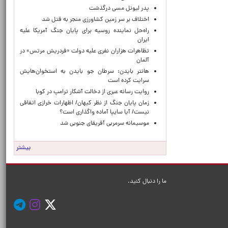
پدر لیونل مسی درگذشت
اختلاف بر سر زمین کشاورزی منجر به قتل شد
راه‌حل نماینده روسیه برای پایان جنگ آمریکا علیه
ایران
تظاهرات هزاران نفری علیه دولت «فردریش مرتس» در
آلمان
هانتر بایدن: سرطان جو بایدن به استخوان‌هایش
سرایت کرده است
روایت رسانه عبری از دخالت آشکار ترامپ در کوبا
زمان پایان جنگ از نظر کیهان/ اظهارات خرازی اتفاقی
نیست/ آیا سایپا آماده واگذاری است؟
موسیمانه سرمربی آفریقای جنوبی شد
بیشتر
ما را دنبال کنید.