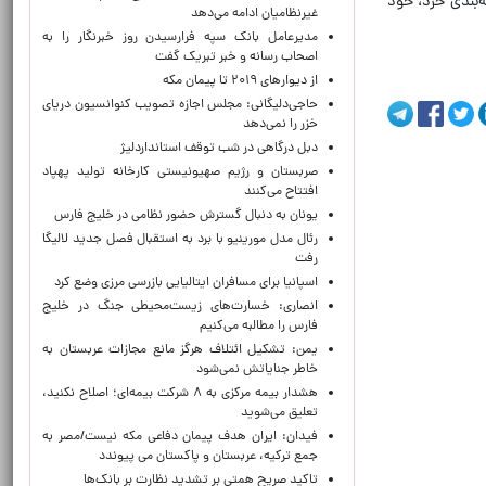
ه‌بندی خرد، خود
غیرنظامیان ادامه می‌دهد
مدیرعامل بانک سپه فرارسیدن روز خبرنگار را به
اصحاب رسانه و خبر تبریک گفت
از دیوارهای ۲۰۱۹ تا پیمان مکه
حاجی‌دلیگانی: مجلس اجازه تصویب کنوانسیون دریای
خزر را نمی‌دهد
دبل درگاهی در شب توقف استانداردلیژ
صربستان و رژیم صهیونیستی کارخانه تولید پهپاد
افتتاح می‌کنند
یونان به دنبال گسترش حضور نظامی در خلیج فارس
رئال مدل مورینیو با برد به استقبال فصل جدید لالیگا
رفت
اسپانیا برای مسافران ایتالیایی بازرسی مرزی وضع کرد
انصاری: خسارت‌های زیست‌محیطی جنگ در خلیج
فارس را مطالبه‌ می‌کنیم
یمن: تشکیل ائتلاف هرگز مانع مجازات عربستان به
خاطر جنایاتش نمی‌شود
هشدار بیمه مرکزی به ۸ شرکت بیمه‌ای؛ اصلاح نکنید،
تعلیق می‌شوید
فیدان: ایران هدف پیمان دفاعی مکه نیست/مصر به
جمع ترکیه، عربستان و پاکستان می پیوندد
تاکید صریح همتی بر تشدید نظارت بر بانک‌ها