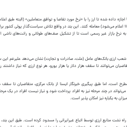
افی‌ها اجازه داده شده تا ارز را با «نرخ مورد تقاضا و توافق متعاملین» (البته طبق اعل
این نرخ توسط بانک مرکزی، روزانه ساعت ۱۱:۰۰۰ اعلام می‌شود) معامله کنند. این بند در واقع تلاش سیاست‌گذار پولی
ه نرخ بازار غیر رسمی است تا از تشکیل صف‌های طولانی و رانت‌های ناشی ا
از شعب ارزی بانک‌های عامل (ملت، صادرات و تجارت) نشان می‌دهد علیرغم این س
یان می‌توانند تا سقف هزار دلار یا هزار یورو، هر نوع ارزی که نیاز داشتند را
رح است، اما طبق پیگیری خبرنگار ایسنا از بانک مرکزی، متقاضیان تا سقف هز
می‌تواند در چند مرحله نیز به افراد پرداخت شود و نیاز نیست افراد در یک مرح
زان به یکباره نیز امکان پذیر است.
ره ۲ ماده ۵ این بخشنامه، راه نشت منابع ارزی توسط اتباع غیرایرانی را مسدود کرده است. طبق ای