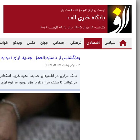
نیست بر لوح دلم جز الف قامت یار
پایگاه خبری الف
یک‌شنبه ۱۸ مرداد ۱۴۰۵ برابر با ۰۹ آگوست ۲۰۲۶
(current)
سیاسی
اقتصادی
فرهنگی
اجتماعی
جهان
عکس
ویدئو
خواندن
رمزگشایی از دستورالعمل جدید ارزی؛ یورو و دلار
۲۳ اردیبهشت ۱۴۰۵، ۱۹:۰۵
بانک مرکزی در ابلاغیه‌ای جدید، نحوه خرید اسکناس 
می‌توانند تا سقف هزار دلار یا هزار یورو، هر نوع ارزی