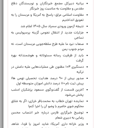
بیانیه دبیرکل مجمع خبرنگاران و نویسندگان دفاع
مقدس و مقاومت به مناسبت روز خبرنگار
مقاومت اسلامی عراق: پاسخ به آمریکا و عربستان را به
تعویق انداختیم
نتیجه آزمون ورودی سمپاد سال ۱۴۰۵ اعلام شد
جزئیات جدید از انتقال نجومی گزینه پرسپولیس به
نساجی
صنعاء: نبرد ما علیه طرح سلطه‌جویی عربستان است، نه
مردم جنوب یمن
باید از ظرفیت رسانه مسئولانه و هوشمندانه بهره
گرفت
دستگیری ۱۰۴ مظنون طی عملیات‌هایی علیه داعش در
ترکیه
صدور بیش از ۹۰ درصد هدایت تحصیلی نهمی ها/
پیش ثبت نام ۷۰ درصد دانش اموزان متوسطه اول
آخرین قسمت از گفت‌وگوی مسعود پزشکیان امشب
پخش می‌شود
نماینده تهران خطاب به محمدباقر خرازی: اگر به شلاق
محکوم شوی حاضرم با وضو آن را اجرا کنم!
توضیح خبرگزاری فارس درباره خبر انتصاب محسن
رضایی به دبیری شعام
وزیر خزانه داری آمریکا: شاید امروز یا فردا، شاهد