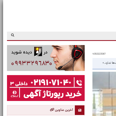
4050223087
ها ندارد.»
آخرین عناوین