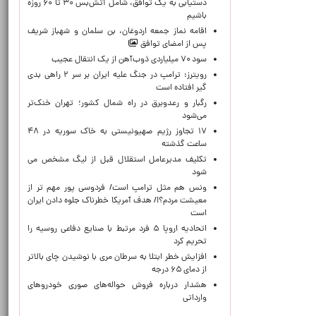
دستیابی به یک توافق، شامل آتش‌بس ۳۰ تا ۶۰ روزه
باشیم
اقامه نماز جمعه اردوغان، بن ‌سلمان و شهباز شریف
پس از امضای توافق
سود ۷۰ میلیاردی ذوب‌آهن از یک انتقال عجیب
رویترز: ترامپ در جنگ علیه ایران بر سر ۲ راهی بدی
گیر افتاده است
رگبار و رعدوبرق در راه شمال کشور؛ تهران خنک‌تر
می‌شود
۱۷ تجاوز رژیم صهیونیستی به خاک سوریه در ۴۸
ساعت گذشته
تکلیف مدیرعامل استقلال قبل از لیگ مشخص می
شود
ونس هم مثل ترامپ است/ فردوسی پور مهم تر از
معیشت مردم؟!/ هدف آمریکا خطرناک جلوه دادن ایران
است
اتحادیه اروپا ۵ فرد مرتبط با صنایع دفاعی روسیه را
تحریم کرد
افزایش خطر ابتلا به سرطان مری با نوشیدن چای بالاتر
از دمای ۶۵ درجه
هشدار درباره فروش حواله‌های صوری خودروهای
وارداتی