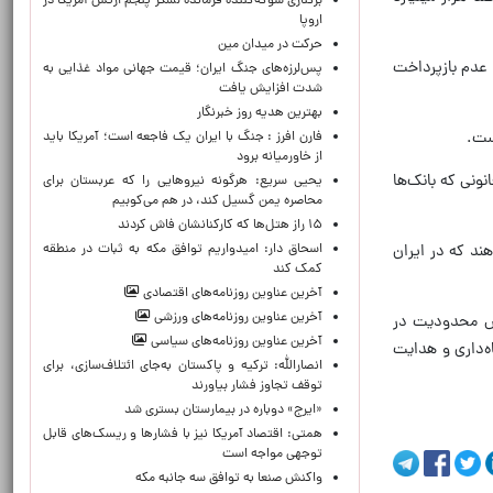
برکناری شوکه‌کننده فرمانده لشکر پنجم ارتش آمریکا در
اروپا
حركت در ميدان مين
 عدم بازپرداخت
پس‌لرزه‌های جنگ ایران؛ قیمت جهانی مواد غذایی به
شدت افزایش یافت
بهترین هدیه روز خبرنگار
است.
فارن افرز : جنگ با ایران یک فاجعه است؛ آمریکا باید
از خاورمیانه برود
ونی که بانک‌ها
یحیی سریع: هرگونه نیروهایی را که عربستان برای
محاصره یمن گسیل کند، در هم می‌کوبیم
۱۵ راز هتل‌ها که کارکنانشان فاش کردند
اسحاق دار: امیدواریم توافق مکه به ثبات در منطقه
ند که در ایران
کمک کند
آخرین عناوین روزنامه‌های اقتصادی
آخرین عناوین روزنامه‌های ورزشی
هش محدودیت در
آخرین عناوین روزنامه‌های سیاسی
اه‌داری و هدایت
انصارالله: ترکیه و پاکستان به‌جای ائتلاف‌سازی، برای
توقف تجاوز فشار بیاورند
«ایرج» دوباره در بیمارستان بستری شد
همتی: اقتصاد آمریکا نیز با فشارها و ریسک‌های قابل
توجهی مواجه است
واکنش صنعا به توافق سه جانبه مکه