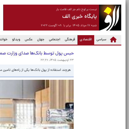
نیست بر لوح دلم جز الف قامت یار
پایگاه خبری الف
شنبه ۱۷ مرداد ۱۴۰۵ برابر با ۰۸ آگوست ۲۰۲۶
(current)
سیاسی
اقتصادی
فرهنگی
اجتماعی
جهان
عکس
ویدئو
خواندن
حبس پول توسط بانک‌ها صدای وزارت صمت 
۲۳ اردیبهشت ۱۴۰۵، ۲۲:۲۰
هرچند استفاده از پول بانک‌ها یکی از راه‌های تامین 