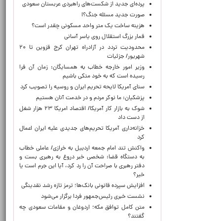
پرده‌ای جدید از شکست‌های راهبردی عربستان سعودی
صورت جدید مسئله جنگ؟!
هزینه ساخت یک متر واحد مسکونی چقدر است؟
قمار بزرگ استقلال روی یاسر آسانی
محدودیت تردد در آزادراه تهران کرج قزوین تا ۲۰
شهریور/ جزئیات
وزیر امور خارجه خطاب به همسایگان: زمان آن فرا
رسیده است که به خود متکی باشیم
سنای آمریکا لایحه تحریم ایران و روسیه را تصویب کرد
پزشکیان: ما نوکر مردم و در خدمت آنان هستیم
شوک به بازار کار آمریکا/ اقتصاد امریکا ۲۳ هزار شغل
از دست داد
خزانه‌داری آمریکا تحریم‌های جدیدی علیه ایران اعمال
کرد
واکنش تند امام جمعه اردبیل به خرازی/ عاملی خطاب
به دستگاه قضا: شخصی خبر دروغ به رهبری بست و
دفتر رهبری با صراحت آن را رد کرد، آیا این جرم است یا
خیر؟
افزایش سپرده قانونی بانک‌ها؛ ترمز تازه رشد نقدینگی
نشست خبری رئیس‌جمهور فردا برگزار می‌شود
متن کامل توافق مکه؛ اردوغان و مقامات سعودی چه
گفتند؟