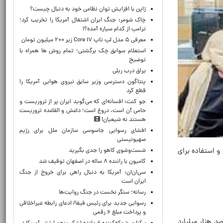
ژاپن با افزایش توان نظامی خود به دنبال چیست؟
چاک شومر: جنگ ایران اشتغال آمریکا را تخریب کرد؛
ترامپ از کدام سیاره آمده؟!
معرفی ۵ مدل لپ تاپ Core i۷ زیر ۲۰۰ میلیون تومان
استعلام سوابق چک برگشتی؛ تمام روش ها همراه با
توضیح
یراق درب ریلی
پنتاگون دسترسی وزیر سابق نیروی هوایی آمریکا را
قطع کرد
جو کنت: افسانه‌ای که می‌گوید ایران پر از تروریست و
حامی آن است، دروغ است؛ داعش و القاعده تروریست
هستند نه شیعیان!
افشای رسوایی جاسوسی سازمان ملل برای رژیم
صهیونیستی
 و استفاده برای
شست‌وشوی کاهو را جدی بگیرید
کامیون با راننده ۸ ساله در اصفهان توقیف شد
سی‌ان‌ان: آمریکا به دنبال راهی برای خروج از جنگ
ایران است
رسانه؛ سنگر نخست در جنگ روایت‌ها
رسوایی جدید برای رئیس فیفا/ ادعای رابطه غیراخلاقی
و پرداخت مبلغ ۶ رقمی
د هزار میلیارد