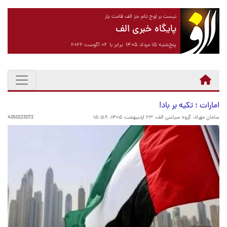
نیست بر لوح دلم جز الف قامت یار
پایگاه خبری الف
پنج‌شنبه ۱۵ مرداد ۱۴۰۵ برابر با ۰۶ آگوست ۲۰۲۶
امارات ؛ تکیه بر باد!
سامان مهراد، گروه سیاسی الف،
۲۳ اردیبهشت ۱۴۰۵، ۱۵:۵۸
4050223072