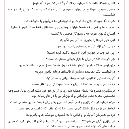
ادعای شبکه «الحدث» درباره ایجاد گذرگاه موقت در تنگه هرمز
یحیی سریع: مواضع مزدوران سعودی را با موشک بالستیک و پهپاد در هم
شکستیم
حزب‌الله: دولت لبنان مذاکرات و امتیازدهی به تل‌آویو را متوقف کند
عجیب اما واقعی:رقم فسخ قرارداد رضاییان با استقلال فقط ۱۰۰میلیون تومان!
اصلاح قانون مهریه به دستورکار مجلس بازگشت
این خوراکی‌ها را بخورید تا آلزایمر نگیرید
دو بازیکن آزاد در راه پیوستن به پرسپولیس
چرا خداوند بر خوردن این ۳ میوه تأکید کرده است؟!
چرا قیمت طلا در ایران با بازار جهانی متفاوت است؟
پژوپارس ۶۴۰ میلیون تومان شد/ جدول قیمت مدل‌های مختلف خودرو
درخواست یک نماینده مجلس از قالیباف درباره قانون مهریه
کویت دستور تعطیلی تنها مدرسه ایرانی را صادر کرد
یک‌ سوم صهیونیست‌ها در برابر حملات موشکی بی دفاع هستند
پزشکیان: مشروطه نقطه عطف بیداری و آزادی‌خواهی ملت ایران بود/ مشروطه
نخستین تجربه نظام پارلمانی و قانون‌گرایی را در خاورمیانه بود
مردم درباره قیمت بنزین چه می‌گویند؟/ این رقم برای قیمت بنزین منطقی است
توافق هرمز در حال شکل‌گیری است؛ اما نه توافقی که ترامپ می‌خواست
دردسر همزمان آمریکا و اوکراین با ته کشیدن موشک های پاتریوت
آیا بنزین گران می‌شود؟/ نماینده مجلس: در شرایط جنگی افزایش قیمت بنزین
پیامدهای گسترده اجتماعی و امنیتی خواهد داشت