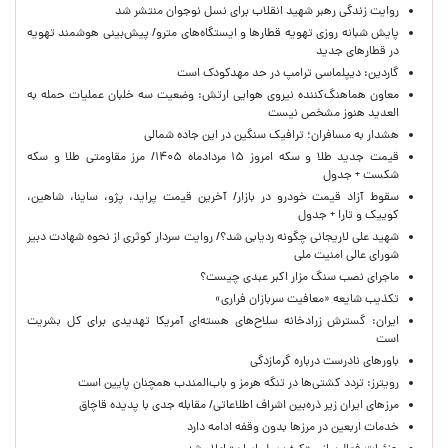
روایت زندگی رهبر شهید انقلاب برای نسل نوجوان منتشر شد
پایش شبانه روزی تهویه قطارها و ایستگاه‌های مترو/ پیش‌بینی هوشمند تهویه
در قطارهای جدید
گاردین: دیپلماسی ترامپ در حد مهدکودک است
معاون هماهنگ‌کننده نیروی هوایی ارتش: وضعیت سه خلبان عملیات حمله به
العدید هنوز مشخص نیست
هشدار به مسافران؛ ترافیک سنگین در این جاده شمالی
قیمت جدید طلا و سکه امروز ۱۵ مردادماه ۱۴۰۵/ مرز مقاومتی طلا و سکه
شکست + جدول
سقوط آزاد قیمت خودرو در بازار/ آخرین قیمت پراید، پژو، ساینا، شاهین،
کوییک و تارا + جدول
شهید علی لاریجانی چگونه ردیابی شد؟/ روایت سردار کوثری از نحوه شهادت دبیر
شورای عالی امنیت ملی
ماجرای نصب سنگ مزار اکبر عبدی چیست؟
تکذیب شایعه «معافیت سربازان فراری»
ایران: گسترش زرادخانه سلاح‌های هسته‌ای آمریکا تهدیدی برای کل بشریت
است
باورهای نادرست درباره گرمازدگی
رویترز: تردد کشتی‌ها در تنگه هرمز و باب‌المندب همچنان پایین است
مرزهای ایران زیر ذره‌بین اشراف اطلاعاتی/ مقابله جدی با پدیده قاچاق
خدمات اربعین در مرزها بدون وقفه ادامه دارد