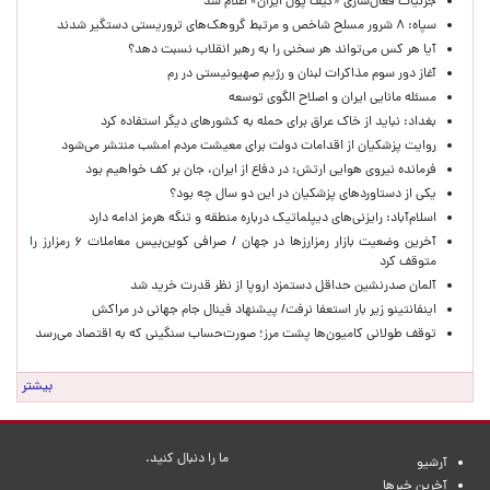
جزئیات فعال‌سازی «کیف پول ایران» اعلام شد
سپاه: ۸ شرور مسلح شاخص و مرتبط گروهک‌های تروریستی دستگیر شدند
آیا هر کس می‌تواند هر سخنی را به رهبر انقلاب نسبت دهد؟
آغاز دور سوم مذاکرات لبنان و رژیم صهیونیستی در رم
مسئله مانایی ایران و اصلاح الگوی توسعه
بغداد: نباید از خاک عراق برای حمله به کشورهای دیگر استفاده کرد
روایت پزشکیان از اقدامات دولت برای معیشت مردم امشب منتشر می‌شود
فرمانده نیروی هوایی ارتش: در دفاع از ایران، جان بر کف خواهیم بود
یکی از دستاوردهای پزشکیان در این دو سال چه بود؟
اسلام‌آباد: رایزنی‌های دیپلماتیک درباره منطقه و تنگه هرمز ادامه دارد
آخرین وضعیت بازار رمزارزها در جهان / صرافی کوین‌بیس معاملات ۶ رمزارز را
متوقف کرد
آلمان صدرنشین حداقل دستمزد اروپا از نظر قدرت خرید شد
اینفانتینو زیر بار استعفا نرفت/ پیشنهاد فینال جام جهانی در مراکش
توقف طولانی کامیون‌ها پشت مرز؛ صورت‌حساب سنگینی که به اقتصاد می‌رسد
بیشتر
ما را دنبال کنید.
آرشیو
آخرین خبرها