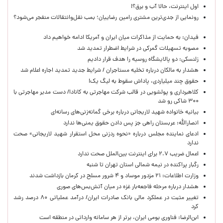
اول اینترنت، حالا آب و برق؟!
رونمایی از جدی‌ترین مشتری رامین رضاییان؛ بمب نقل‌وانتقالات منفجر می‌شود؟
فیدان: به حمایت از مذاکرات میان ایران و آمریکا ادامه خواهیم داد
مصوبه تسهیلات گمرکی در شرایط اضطرار تمدید شد
زلنسکی: دو پالایشگاه روسیه را هدف قرار دادیم
هشدار به مالکان درباره تخلیه مستاجران / شرایط جدید تمدید اجاره اعلام شد
حقوق چند میلیاردی، پاداش سقوط به لیگ یک!
کلاهبرداری و پولشویی در قالب شرکت مهاجرتی به کانادا/ دست مدیر مهاجرتی با
۳۰۰ شاکی رو شد
بیانیه خانواده شهید لاریجانی درباره برخی گمانه‌زنی‌های رسانه‌ای
انصارالله: عربستان راهی جز پس دادن حقوق یمنی‌ها ندارد
ادعای نماینده مجلس درباره «نحوه ردزنی محل استقرار شهید لاریجانی» صحت
ندارد
اعمال ضریب ۲.۷ برای اینترنت بین‌الملل صحت ندارد
رگبار پراکنده در نیمه شمالی استان تهران تا شنبه
وزارت اطلاعات: ۲۱ مزدور موساد و ۴ شرور مسلح در کرمان بازداشت شدند
هشدار درباره مرحله فاجعه‌بار غزه در میان آتش‌بس‌های صوری
تغییر مثبت در عملکرد مالی بانک صادرات ایران/ درآمد عملیاتی ۸۰ درصد رشد
کرد
ابن‌الرضا: فناوری بومی ایران، برتر از هر سامانه وارداتی در منطقه است