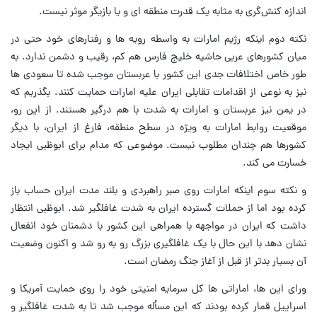
اندازه کنش‌گری به مثابه یک قدرت منطقه ای و یا بازیگر موثر نیست.
نکته دوم اینکه رژیم امارات به واسطه رویه ها و رفتارهای خود حتی در
میان کشورهای عربی حاشیه خلیج فارس هم کم، رقیب و دشمن ندارد. به
طور خاص اختلافات جدی این کشور با عربستان موجب شده تا سعودی ها
نیز به نوعی از اقدامات تقابلی ایران علیه امارات حمایت کنند. بگذریم که
در یمن نیز عربستان و امارات به شدت با هم درگیر هستند. از این رو،
موقعیت روابط امارات به ویژه در سطح منطقه، فارغ از ایران، با دیگر
کشورها هم چندان مطلوب نیست. موضوعی که مدام برای ابوظبی ایجاد
خسارت می کند.
و نکته سوم اینکه امارات روی صبر راهبردی و بلند مدت ایران حساب باز
کرده بود اما از حملات گسترده ایران به شدت غافلگیر شد. ابوظبی انتظار
داشت که ایران در مواجهه با همراهی این کشور با دشمنان خود انفعال
نشان دهد با این حال با یک غافلگیری بزرگ رو به رو شد و اکنون وضعیت
آن بسیار بدتر از قبل از آغاز جنگ رمضان است.
ورای این ها، اماراتی ها کل سرمایه امنیتی خود را روی حمایت آمریکا و
اسراییل قمار کرده بودند که این مسأله موجب شد تا به شدت غافلگیر و