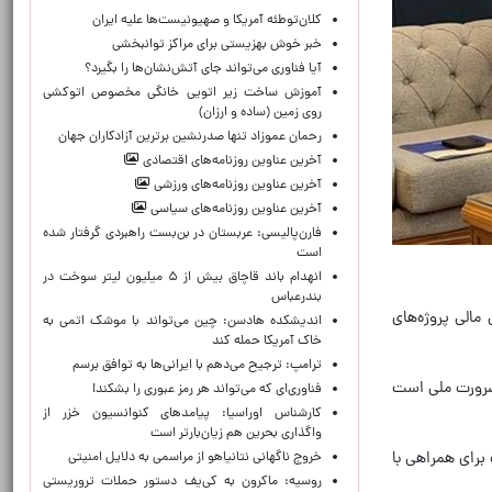
کلان‌توطئه آمریکا و صهیونیست‌ها علیه ایران
خبر خوش بهزیستی برای مراکز توانبخشی
آیا فناوری می‌تواند جای آتش‌نشان‌ها را بگیرد؟
آموزش ساخت زیر اتویی خانگی مخصوص اتوکشی
روی زمین (ساده و ارزان)
رحمان عموزاد تنها صدرنشین برترین آزادکاران جهان
آخرین عناوین روزنامه‌های اقتصادی
آخرین عناوین روزنامه‌های ورزشی
آخرین عناوین روزنامه‌های سیاسی
فارن‌پالیسی: عربستان در بن‌بست راهبردی گرفتار شده
است
انهدام باند قاچاق بیش از ۵ میلیون لیتر سوخت در
بندرعباس
مالی پروژه‌های
اندیشکده هادسن: چین می‌تواند با موشک اتمی به
خاک آمریکا حمله کند
ترامپ: ترجیح می‌دهم با ایرانی‌‌ها به توافق برسم
 ضرورت ملی است
فناوری‌ای که می‌تواند هر رمز عبوری را بشکند!
کارشناس اوراسیا: پیامدهای کنوانسیون خزر از
واگذاری بحرین هم زیان‌بارتر است
 برای همراهی با
خروج ناگهانی نتانیاهو از مراسمی به دلایل امنیتی
روسیه: ماکرون به کی‌یف دستور حملات تروریستی