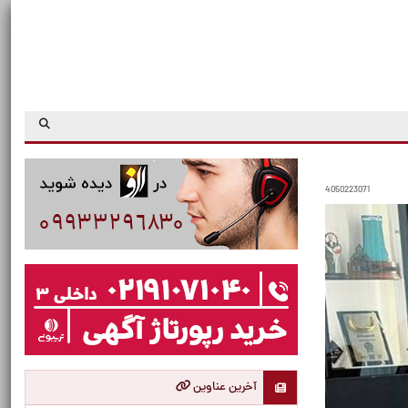
4050223071
آخرین عناوین