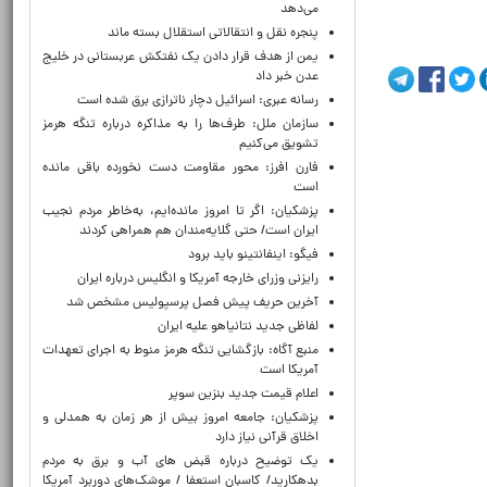
می‌دهد
پنجره‌ نقل و انتقالاتی استقلال بسته ماند
یمن از هدف قرار دادن یک نفتکش عربستانی در خلیج
عدن خبر داد
رسانه عبری: اسرائیل دچار ناترازی برق شده است
سازمان ملل: طرف‌ها را به مذاکره درباره تنگه هرمز
تشویق می‌کنیم
فارن افرز: محور مقاومت دست نخورده باقی مانده
است
پزشکیان: اگر تا امروز مانده‌ایم، به‌خاطر مردم نجیب
ایران است/ حتی گلایه‌مندان هم همراهی کردند
فیگو: اینفانتینو باید برود
رایزنی وزرای خارجه آمریکا و انگلیس درباره ایران
آخرین حریف پیش فصل پرسپولیس مشخص شد
لفاظی جدید نتانیاهو علیه ایران
منبع آگاه: بازگشایی تنگه هرمز منوط به اجرای تعهدات
آمریکا است
اعلام قیمت جدید بنزین سوپر
پزشکیان: جامعه امروز بیش از هر زمان به همدلی و
اخلاق قرآنی نیاز دارد
یک توضیح درباره قبض های آب و برق به مردم
بدهکارید/ کاسبان استعفا / موشک‌های دوربرد آمریکا