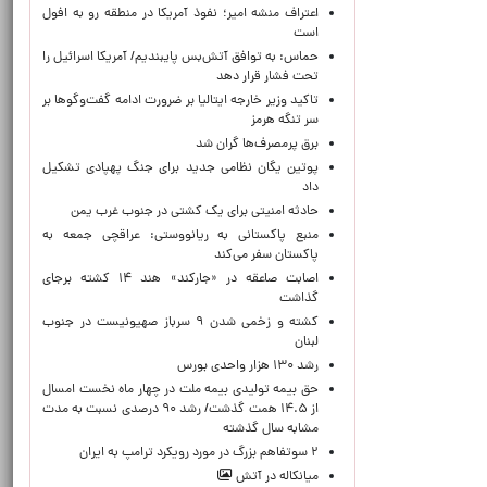
اعتراف منشه امیر؛ نفوذ آمریکا در منطقه رو به افول
است
حماس: به توافق آتش‌بس پایبندیم/ آمریکا اسرائیل را
تحت فشار قرار دهد
تاکید وزیر خارجه ایتالیا بر ضرورت ادامه گفت‌وگوها بر
سر تنگه هرمز
برق پرمصرف‌ها گران شد
پوتین یگان نظامی جدید برای جنگ پهپادی تشکیل
داد
حادثه امنیتی برای یک کشتی در جنوب غرب یمن
منبع پاکستانی به ریانووستی: عراقچی جمعه به
پاکستان سفر می‌کند
اصابت صاعقه در «جارکند» هند ۱۴ کشته برجای
گذاشت
کشته و زخمی شدن ۹ سرباز صهیونیست در جنوب
لبنان
رشد ۱۳۰ هزار واحدی بورس
حق بیمه تولیدی بیمه ملت در چهار ماه نخست امسال
از ۱۴.۵ همت گذشت/ رشد ۹۰ درصدی نسبت به مدت
مشابه سال گذشته
۲ سوتفاهم بزرگ در مورد رویکرد ترامپ به ایران
میانکاله در آتش