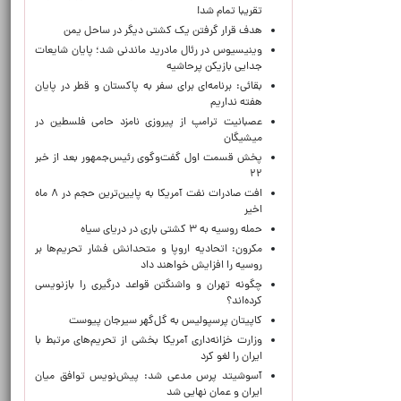
تقریبا تمام شد!
هدف قرار گرفتن یک کشتی دیگر در ساحل یمن
وینیسیوس در رئال مادرید ماندنی شد؛ پایان شایعات
جدایی بازیکن پرحاشیه
بقائی: برنامه‌ای برای سفر به پاکستان و قطر در پایان
هفته نداریم
عصبانیت ترامپ از پیروزی نامزد حامی فلسطین در
میشیگان
پخش قسمت اول گفت‌وگوی رئیس‌جمهور بعد از خبر
۲۲
افت صادرات نفت آمریکا به پایین‌ترین حجم در ۸ ماه
اخیر
حمله روسیه به ۳ کشتی باری در دریای سیاه
مکرون: اتحادیه اروپا و متحدانش فشار تحریم‌ها بر
روسیه را افزایش خواهند داد
چگونه تهران و واشنگتن قواعد درگیری را بازنویسی
کرده‌اند؟
کاپیتان پرسپولیس به گل‌گهر سیرجان پیوست
وزارت خزانه‌داری آمریکا بخشی از تحریم‌های مرتبط با
ایران را لغو کرد
آسوشیتد پرس مدعی شد: پیش‌نویس توافق میان
ایران و عمان نهایی شد