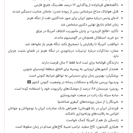
ناگفته‌های قربانزاده از واگذاری ۱۲ درصد هلدینگ خلیج فارس
قتل هولناک مداح سرشناس پس از ربوده شدن؛ عاملان جنایت دستگیر شدند
ادعای ونس درباره مجوز ایران برای عبور حداکثری نفت از تنگه هرمز
زمان اعلام نتایج نهایی دکتری مشخص شد
تأکید «فالح الزیدی» بر پایان مأموریت ائتلاف آمریکا در عراق
دو خرید استقلال همچنان در آلومینیوم ماندند
ذوالقدر: آمریکا تا رفتارش را تصحیح نکند تنگه هرمز باز نخواهد شد
عمان: مذاکرات درباره ترتیبات دریانوردی در تنگه هرمز در فضای مثبت جریان
دارد
دارندگان قولنامه برای ثبت ادعا فقط ۲ سال فرصت دارند
هشدار کشورهای اروپایی به روسیه برای الحاق منطقه اوستیای جنوبی
پزشکیان‌: بهترین زمان برای دستیابی به توافق شرایط کنونی است
ویدیو/ بررسی جایگاه و مشکلات رسانه در وضعیت کنونی کشور
رویترز: عربستان ۸۶ درصد از موشک‌های پاتریوت خود را استفاده کرده است
سایه سیاه یک رانت در صنعت خودروسازی
خبرنگار را از میان پرونده‌های کیفری شناختم!
​فرزندان ایران در راه قهرمانی/ همراهی بانک صادرات ایران با نوجوانان و جوانان
اعزامی به رقابت‌های وزنه‌برداری تاشکند
زلنسکی باز هم از آمریکا کمک خواست
هیلاری کلینتون: کاخ سفید ترامپ شبیه کاخ‌های صدام در زمان سقوط است