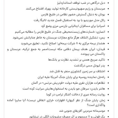
دبل درگاهی در شب توقف استانداردلیژ
صربستان و رژیم صهیونیستی کارخانه تولید پهپاد افتتاح می‌کنند
یونان به دنبال گسترش حضور نظامی در خلیج فارس
رئال مدل مورینیو با برد به استقبال فصل جدید لالیگا رفت
اسپانیا برای مسافران ایتالیایی بازرسی مرزی وضع کرد
انصاری: خسارت‌های زیست‌محیطی جنگ در خلیج فارس را مطالبه‌ می‌کنیم
یمن: تشکیل ائتلاف هرگز مانع مجازات عربستان به خاطر جنایاتش نمی‌شود
هشدار بیمه مرکزی به ۸ شرکت بیمه‌ای؛ اصلاح نکنید، تعلیق می‌شوید
فیدان: ایران هدف پیمان دفاعی مکه نیست/مصر به جمع ترکیه، عربستان و
پاکستان می پیوندد
تاکید صریح همتی بر تشدید نظارت بر بانک‌ها
پدر لیونل مسی درگذشت
اختلاف بر سر زمین کشاورزی منجر به قتل شد
راه‌حل نماینده روسیه برای پایان جنگ آمریکا علیه ایران
تظاهرات هزاران نفری علیه دولت «فردریش مرتس» در آلمان
هانتر بایدن: سرطان جو بایدن به استخوان‌هایش سرایت کرده است
روایت رسانه عبری از دخالت آشکار ترامپ در کوبا
زمان پایان جنگ از نظر کیهان/ اظهارات خرازی اتفاقی نیست/ آیا سایپا آماده
واگذاری است؟
موسیمانه سرمربی آفریقای جنوبی شد
یک فوتی و ۱۱ مسموم بر اثر مصرف مشروبات الکلی در نیشابور