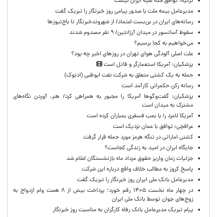
ترکیه: توافق مکه علیه ایران نیست
مدیرعامل بیمه ملت با صدور پیامی روز خبرنگار را تبریک گفت
رسانه‌های ایران در بن‌بست اعتماد/ از شهروندخبرنگار تا باج‌نیوزها
سقوط آسانسور در میدان آرژانتین/ ۹ نفر مصدوم شدند
می‌خواهیم به کجا برسیم؟
علت اصلی آلودگی هوای تهران در روزهای اخیر چه بود؟
پزشکیان: آمریکا استعمارگر و قاتل است
حمله به یک کشتی متعلق به شرکت نفت ابوظبی (ادنوک)
رسانه رکن حکمرانی کارآمد است
پزشکیان: گفت‌وگوها آمریکا را مجبور به همراهی کرد/ هنر، آوردن نگاه‌های
مشترک به میدان است
آمریکا لامرد را با بمب فسفری بمباران کرده است
عراقچی: توافق با عمان نزدیک است
کشتی اماراتی در تنگه هرمز مورد حمله قرار گرفت
جایگاه ایران در امید به زندگی کجاست؟
جزئیات زمان واریز حقوق مرداد ماه بازنشستگان اعلام شد
پاسخ کروز به مطالب خلاف واقع درباره این شرکت
مدیرعامل بانک ملی ایران روز خبرنگار را تبریک گفت
در چهار ماه نخست ۱۴۰۵ رقم خورد؛ پرداخت بیش از ۸ همت وام ازدواج به
زوج‌های جوان توسط بانک ملی ایران
پیام تبریک مدیرعامل بانک رفاه کارگران به مناسبت روز خبرنگار