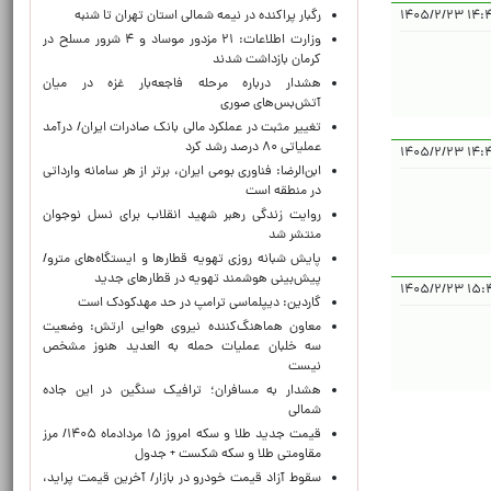
رگبار پراکنده در نیمه شمالی استان تهران تا شنبه
۱۴:۴۱:۰۳
وزارت اطلاعات: ۲۱ مزدور موساد و ۴ شرور مسلح در
کرمان بازداشت شدند
هشدار درباره مرحله فاجعه‌بار غزه در میان
آتش‌بس‌های صوری
تغییر مثبت در عملکرد مالی بانک صادرات ایران/ درآمد
عملیاتی ۸۰ درصد رشد کرد
۱۴:۴۷:۴
ابن‌الرضا: فناوری بومی ایران، برتر از هر سامانه وارداتی
در منطقه است
روایت زندگی رهبر شهید انقلاب برای نسل نوجوان
منتشر شد
پایش شبانه روزی تهویه قطارها و ایستگاه‌های مترو/
پیش‌بینی هوشمند تهویه در قطارهای جدید
۱۵:۴۴:۲
گاردین: دیپلماسی ترامپ در حد مهدکودک است
معاون هماهنگ‌کننده نیروی هوایی ارتش: وضعیت
سه خلبان عملیات حمله به العدید هنوز مشخص
نیست
هشدار به مسافران؛ ترافیک سنگین در این جاده
شمالی
قیمت جدید طلا و سکه امروز ۱۵ مردادماه ۱۴۰۵/ مرز
مقاومتی طلا و سکه شکست + جدول
سقوط آزاد قیمت خودرو در بازار/ آخرین قیمت پراید،