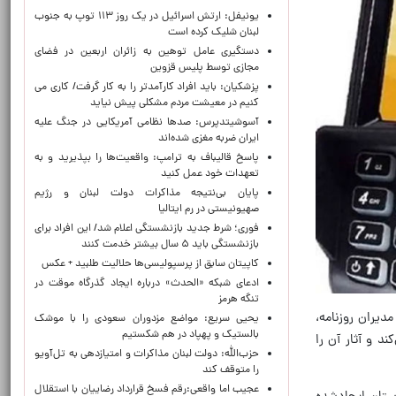
یونیفل: ارتش اسرائیل در یک روز ۱۱۳ توپ به جنوب
لبنان شلیک کرده است
دستگیری عامل توهین به زائران اربعین در فضای
مجازی توسط پلیس قزوین
پزشکیان: باید افراد کارآمدتر را به کار گرفت/ کاری می
کنیم در معیشت مردم مشکلی پیش نیاید
آسوشیتدپرس: صدها نظامی آمریکایی در جنگ علیه
ایران ضربه مغزی شده‌اند
پاسخ قالیباف به ترامپ: واقعیت‌ها را بپذیرید و به
تعهدات خود عمل کنید
پایان بی‌نتیجه مذاکرات دولت لبنان و رژیم
صهیونیستی در رم ایتالیا
فوری؛ شرط جدید بازنشستگی اعلام شد/ این افراد برای
بازنشستگی باید ۵ سال بیشتر خدمت کنند
کاپیتان سابق از پرسپولیسی‌ها حلالیت طلبید + عکس
ادعای شبکه «الحدث» درباره ایجاد گذرگاه موقت در
تنگه هرمز
دیران روزنامه،
یحیی سریع: مواضع مزدوران سعودی را با موشک
بالستیک و پهپاد در هم شکستیم
د و آثار آن را
حزب‌الله: دولت لبنان مذاکرات و امتیازدهی به تل‌آویو
را متوقف کند
عجیب اما واقعی:رقم فسخ قرارداد رضاییان با استقلال