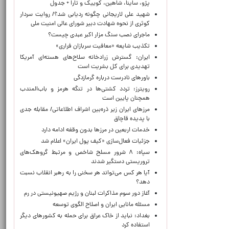
پژو، ساینا، شاهین، کوییک و تارا + جدول
شهید علی لاریجانی چگونه ردیابی شد؟/ روایت سردار
کوثری از نحوه شهادت دبیر شورای عالی امنیت ملی
ماجرای نصب سنگ مزار اکبر عبدی چیست؟
تکذیب شایعه «معافیت سربازان فراری»
ایران: گسترش زرادخانه سلاح‌های هسته‌ای آمریکا
تهدیدی برای کل بشریت است
باورهای نادرست درباره گرمازدگی
رویترز: تردد کشتی‌ها در تنگه هرمز و باب‌المندب
همچنان پایین است
مرزهای ایران زیر ذره‌بین اشراف اطلاعاتی/ مقابله جدی
با پدیده قاچاق
خدمات اربعین در مرزها بدون وقفه ادامه دارد
جزئیات فعال‌سازی «کیف پول ایران» اعلام شد
سپاه: ۸ شرور مسلح شاخص و مرتبط گروهک‌های
تروریستی دستگیر شدند
آیا هر کس می‌تواند هر سخنی را به رهبر انقلاب نسبت
دهد؟
آغاز دور سوم مذاکرات لبنان و رژیم صهیونیستی در رم
مسئله مانایی ایران و اصلاح الگوی توسعه
بغداد: نباید از خاک عراق برای حمله به کشورهای دیگر
استفاده کرد