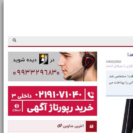
د!
4050223050
ر گرفت؛ مشخص شد
تی را پرداخت می
آخرین عناوین