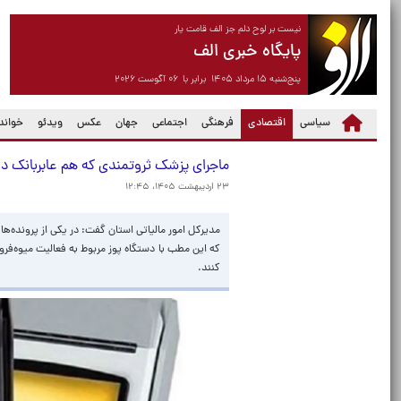
نیست بر لوح دلم جز الف قامت یار
پایگاه خبری الف
پنج‌شنبه ۱۵ مرداد ۱۴۰۵ برابر با ۰۶ آگوست ۲۰۲۶
(current)
سیاسی
اقتصادی
فرهنگی
اجتماعی
جهان
عکس
ویدئو
خواندن
ماجرای پزشک ثروتمندی که هم عابربانک دا
۲۳ اردیبهشت ۱۴۰۵، ۱۲:۴۵
مدیرکل امور مالیاتی استان گفت: در یکی از پرونده‌
که این مطب با دستگاه پوز مربوط به فعالیت میوه‌فر
کنند.