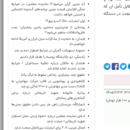
آیا بنزین گران می‌شود؟/ نماینده مجلس: در شرایط
ابل تأمل آن که
جنگی افزایش قیمت بنزین پیامدهای گسترده اجتماعی
مجدد در دستگاه
و امنیتی خواهد داشت
اول اینترنت، حالا آب و برق؟!
رونمایی از جدی‌ترین مشتری رامین رضاییان؛ بمب
نقل‌وانتقالات منفجر می‌شود؟
فیدان: به حمایت از مذاکرات میان ایران و آمریکا ادامه
خواهیم داد
مصوبه تسهیلات گمرکی در شرایط اضطرار تمدید شد
زلنسکی: دو پالایشگاه روسیه را هدف قرار دادیم
هشدار به مالکان درباره تخلیه مستاجران / شرایط
جدید تمدید اجاره اعلام شد
حقوق چند میلیاردی، پاداش سقوط به لیگ یک!
کلاهبرداری و پولشویی در قالب شرکت مهاجرتی به
کانادا/ دست مدیر مهاجرتی با ۳۰۰ شاکی رو شد
۱۳:۲۸:۲۱
بیانیه خانواده شهید لاریجانی درباره برخی
گمانه‌زنی‌های رسانه‌ای
پزشکانی هستند که مبالغ بیشتر از تعرفه قانونی ویزیت دریافت می کنند. عمومی ۵۰۰ هزار تومان، متخصص ۸۵۰ هزار تومان و فوق تخصص ا میلون و ۱۰۰ هزار تومان!
انصارالله: عربستان راهی جز پس دادن حقوق یمنی‌ها
ندارد
ادعای نماینده مجلس درباره «نحوه ردزنی محل استقرار
شهید لاریجانی» صحت ندارد
اعمال ضریب ۲.۷ برای اینترنت بین‌الملل صحت ندارد