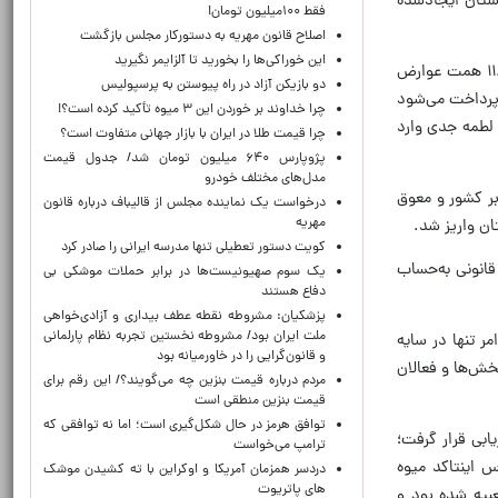
ته بالغ‌بر ۴۴همت درآمد مالیاتی در استان ایجادشده
فقط ۱۰۰میلیون تومان!
اصلاح قانون مهریه به دستورکار مجلس بازگشت
این خوراکی‌ها را بخورید تا آلزایمر نگیرید
وی با تأکید بر این که برخی شهرداری‌ها وابستگی ۹۹ درصدی به منابع ارزش‌افزوده دارند، گفت: در طول سال گذشته بیش ۱۱.۷ همت عوارض
دو بازیکن آزاد در راه پیوستن به پرسپولیس
 شهرداری‌ها پرداخت می‌شود
چرا خداوند بر خوردن این ۳ میوه تأکید کرده است؟!
 لطمه جدی وارد
چرا قیمت طلا در ایران با بازار جهانی متفاوت است؟
پژوپارس ۶۴۰ میلیون تومان شد/ جدول قیمت
مدل‌های مختلف خودرو
بر کشور و معوق
درخواست یک نماینده مجلس از قالیباف درباره قانون
مهریه
کویت دستور تعطیلی تنها مدرسه ایرانی را صادر کرد
 حاصل از این موضوع قانونی به‌حساب
یک‌ سوم صهیونیست‌ها در برابر حملات موشکی بی
دفاع هستند
پزشکیان: مشروطه نقطه عطف بیداری و آزادی‌خواهی
ملت ایران بود/ مشروطه نخستین تجربه نظام پارلمانی
مر تنها در سایه
و قانون‌گرایی را در خاورمیانه بود
خش‌ها و فعالان
مردم درباره قیمت بنزین چه می‌گویند؟/ این رقم برای
قیمت بنزین منطقی است
توافق هرمز در حال شکل‌گیری است؛ اما نه توافقی که
ابی قرار گرفت؛
ترامپ می‌خواست
 اینتاکد میوه
دردسر همزمان آمریکا و اوکراین با ته کشیدن موشک
های پاتریوت
بیه شده بود و