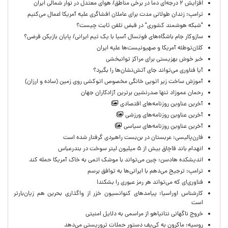
افزایش ۲ درجه‌ای دما در برخی مناطق/ هوای معتدل در نوار شمالی ایران
ترامپ: زندان طولانی مدت برای عاملان افشاگری‌ علیه آمریکا اعمال می‌کنیم
"شبکه هوشمند کشوری" در قبض تلفن ثابت چیست؟
سازوکار جام باشگاه‌های فوتسال آسیا با یک تیم ایرانی/ پایان بازیکن قرضی؟
کلان‌توطئه آمریکا و صهیونیست‌ها علیه ایران
خبر خوش بهزیستی برای مراکز توانبخشی
آیا فناوری می‌تواند جای آتش‌نشان‌ها را بگیرد؟
آموزش ساخت زیر اتویی خانگی مخصوص اتوکشی روی زمین (ساده و ارزان)
رحمان عموزاد تنها صدرنشین برترین آزادکاران جهان
آخرین عناوین روزنامه‌های اقتصادی
آخرین عناوین روزنامه‌های ورزشی
آخرین عناوین روزنامه‌های سیاسی
فارن‌پالیسی: عربستان در بن‌بست راهبردی گرفتار شده است
انهدام باند قاچاق بیش از ۵ میلیون لیتر سوخت در بندرعباس
اندیشکده هادسن: چین می‌تواند با موشک اتمی به خاک آمریکا حمله کند
ترامپ: ترجیح می‌دهم با ایرانی‌‌ها به توافق برسم
فناوری‌ای که می‌تواند هر رمز عبوری را بشکند!
کارشناس اوراسیا: پیامدهای کنوانسیون خزر از واگذاری بحرین هم زیان‌بارتر
است
خروج ناگهانی نتانیاهو از مراسمی به دلایل امنیتی
روسیه: ماکرون به کی‌یف دستور حملات تروریستی می‌دهد