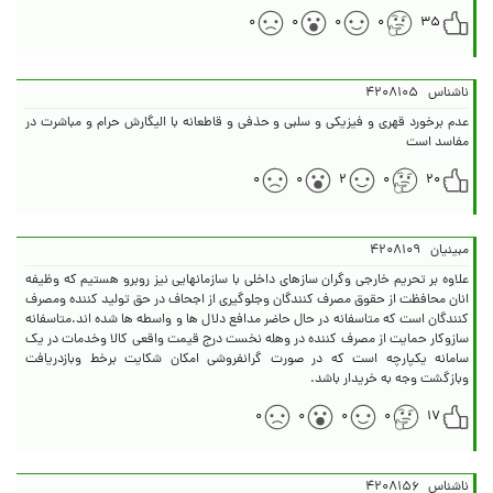
۰
۰
۰
۰
۳۵
ناشناس
۴۲۰۸۱۰۵
عدم برخورد قهری و فیزیکی و سلبی و حذفی و قاطعانه با الیگارش حرام و مباشرت در
مفاسد است
۰
۰
۲
۰
۲۰
مبینیان
۴۲۰۸۱۰۹
علاوه بر تحریم خارجی وگران سازهای داخلی با سازمانهایی نیز روبرو هستیم که وظیفه
انان محافظت از حقوق مصرف کنندگان وجلوگیری از اجحاف در حق تولید کننده ومصرف
کنندگان است که متاسفانه در حال حاضر مدافع دلال ها و واسطه ها شده اند.متاسفانه
سازوکار حمایت از مصرف کننده در وهله نخست درج قیمت واقعی کالا وخدمات در یک
سامانه یکپارچه است که در صورت گرانفروشی امکان شکایت برخط وبازدریافت
وبازگشت وجه به خریدار باشد.
۰
۰
۰
۰
۱۷
ناشناس
۴۲۰۸۱۵۶