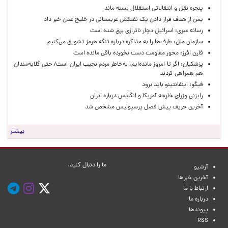
پنجره‌ نقل و انتقالاتی استقلال بسته ماند
یمن از هدف قرار دادن یک نفتکش عربستانی در خلیج عدن خبر داد
رسانه عبری: اسرائیل دچار ناترازی برق شده است
سازمان ملل: طرف‌ها را به مذاکره درباره تنگه هرمز تشویق می‌کنیم
فارن افرز: محور مقاومت دست نخورده باقی مانده است
پزشکیان: اگر تا امروز مانده‌ایم، به‌خاطر مردم نجیب ایران است/ حتی گلایه‌مندان
هم همراهی کردند
فیگو: اینفانتینو باید برود
رایزنی وزرای خارجه آمریکا و انگلیس درباره ایران
آخرین حریف پیش فصل پرسپولیس مشخص شد
بیشتر
ما را دنبال کنید.
آرشیو
آخرین خبرها
ارتباط با ما
درباره ما
پیوندها
RSS