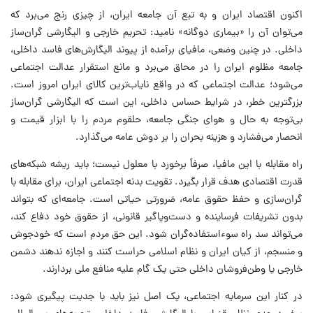
اکنون اقتصاد ایران و به تبع آن جامعه ایران، از چیزی رنج می‌برد که
می‌توان آن را «بیماری دوگانه» نامید: تحریم خارجی و الیگارشی گران‌ساز
داخلی. در چنین وضعی، مافیای برآمده از پیوند الیگارش‌های فاسد داخلی،
جامعه مظلوم ایران را در محاق می‌برد و مانع استقرار عدالت اجتماعی
می‌شود؛ عدالت اجتماعی که در واقع نایاب‌ترین کالای ایران امروز است.
بزرگترین خطر، در شرایط حساس داخلی، این است که الیگارشی گران‌ساز
بی‌توجه به حال و هوای جنگی جامعه، حلقوم مردم را با ابزار قیمت و
انحصار می‌فشارد و هزینه بحران را بر دوش عامه می‌گذارد.
راه مقابله با این مافیا، صرفاً برخورد با معلول نیست؛ باید ریشه شبکه‌های
قدرت اقتصادی هدف قرار بگیرد. تقویت بدنه اجتماعی ایران، برای مقابله با
گران‌سازی و حفظ حقوق عامه، ضرورتی حیاتی است. جامعه‌ای که بتواند
بدون تشریفات فرساینده و دست‌وپاگیر قانونی، از حقوق خود دفاع کند،
می‌تواند سد راه سوءاستفاده‌گران شود. این حق مردم است که خودجوش
و منسجم، از کیان ایران و نظام اسلامی حراست کنند و اجازه ندهند دشمن
خارجی یا وطن‌فروشان داخلی حتی یک گام علیه منافع ملی بردارند.
در کنار این سرمایه اجتماعی، یک اصل نیز باید با جدیت پیگیری شود: