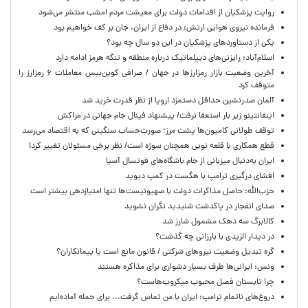
روایت پزشکیان از اقدامات دولت برای معیشت مردم امشب منتشر می‌شود
فرمانده نیروی هوایی ارتش: در دفاع از ایران، جان بر کف خواهیم بود
یکی از دستاوردهای پزشکیان در این دو سال چه بود؟
اسلام‌آباد: رایزنی‌های دیپلماتیک درباره منطقه و تنگه هرمز ادامه دارد
آخرین وضعیت بازار رمزارزها در جهان / صرافی کوین‌بیس معاملات ۶ رمزارز را
متوقف کرد
آلمان صدرنشین حداقل دستمزد اروپا از نظر قدرت خرید شد
اینفانتینو زیر بار استعفا نرفت/ پیشنهاد فینال جام جهانی در مراکش
توقف طولانی کامیون‌ها پشت مرز؛ صورت‌حساب سنگینی که به اقتصاد می‌رسد
قطع همکاری با قلعه نویی همچنان سوژه است/ نظر برخی مسئولان تغییر کرد!
ایران به‌دنبال میزبانی از جام باشگاه‌های فوتسال آسیا
افشای درگیری ترامپ با هگست در کمپ دیوید
حزب‌الله: حاصل مذاکرات دولت با صهیونیست‌ها تنها امتیازدهی‌ بیشتر است
صدای انفجار در پاکدشت شنیدید نگران نشوید
کالابرگ سه دهک مشمول شارز شد
در دیدار الزیدی با بارزانی چه گذشت؟
گره تبدیل وضعیت نیروهای شرکتی / قانون مانع است یا پیمانکاران؟
ونس: ایرانی‌ها طرف بسیار دشواری برای مذاکره هستند
چرا تابستان فصل محبوب میکروب‌هاست؟
دروغ‌های ناتمام ترامپ: ایران با من تماس گرفت... برای حمله آماده‌ایم