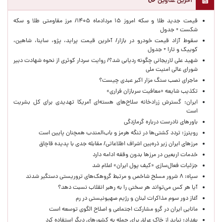
آخرین عناوین
قیمت جدید طلا و سکه امروز ۱۵ مردادماه ۱۴۰۵/ مرز مقاومتی طلا و سکه
شکست + جدول
سقوط آزاد قیمت خودرو در بازار/ آخرین قیمت پراید، پژو، ساینا، شاهین،
کوییک و تارا + جدول
شهید علی لاریجانی چگونه ردیابی شد؟/ روایت سردار کوثری از نحوه شهادت دبیر
شورای عالی امنیت ملی
ماجرای نصب سنگ مزار اکبر عبدی چیست؟
تکذیب شایعه «معافیت سربازان فراری»
ایران: گسترش زرادخانه سلاح‌های هسته‌ای آمریکا تهدیدی برای کل بشریت
است
باورهای نادرست درباره گرمازدگی
رویترز: تردد کشتی‌ها در تنگه هرمز و باب‌المندب همچنان پایین است
مرزهای ایران زیر ذره‌بین اشراف اطلاعاتی/ مقابله جدی با پدیده قاچاق
خدمات اربعین در مرزها بدون وقفه ادامه دارد
جزئیات فعال‌سازی «کیف پول ایران» اعلام شد
سپاه: ۸ شرور مسلح شاخص و مرتبط گروهک‌های تروریستی دستگیر شدند
آیا هر کس می‌تواند هر سخنی را به رهبر انقلاب نسبت دهد؟
آغاز دور سوم مذاکرات لبنان و رژیم صهیونیستی در رم
مانایی ایران در گرو مشارکت اجتماعی و اصلاح الگوی توسعه است
بغداد: نباید از خاک عراق برای حمله به کشورهای دیگر استفاده کرد