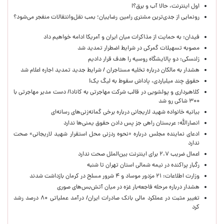
اول اینترنت، حالا آب و برق؟!
رونمایی از جدی‌ترین مشتری رامین رضاییان؛ بمب نقل‌وانتقالات منفجر می‌شود؟
فیدان: به حمایت از مذاکرات میان ایران و آمریکا ادامه خواهیم داد
مصوبه تسهیلات گمرکی در شرایط اضطرار تمدید شد
زلنسکی: دو پالایشگاه روسیه را هدف قرار دادیم
هشدار به مالکان درباره تخلیه مستاجران / شرایط جدید تمدید اجاره اعلام شد
حقوق چند میلیاردی، پاداش سقوط به لیگ یک!
کلاهبرداری و پولشویی در قالب شرکت مهاجرتی به کانادا/ دست مدیر مهاجرتی با
۳۰۰ شاکی رو شد
بیانیه خانواده شهید لاریجانی درباره برخی گمانه‌زنی‌های رسانه‌ای
انصارالله: عربستان راهی جز پس دادن حقوق یمنی‌ها ندارد
ادعای نماینده مجلس درباره «نحوه ردزنی محل استقرار شهید لاریجانی» صحت
ندارد
اعمال ضریب ۲.۷ برای اینترنت بین‌الملل صحت ندارد
رگبار پراکنده در نیمه شمالی استان تهران تا شنبه
وزارت اطلاعات: ۲۱ مزدور موساد و ۴ شرور مسلح در کرمان بازداشت شدند
هشدار درباره مرحله فاجعه‌بار غزه در میان آتش‌بس‌های صوری
تغییر مثبت در عملکرد مالی بانک صادرات ایران/ درآمد عملیاتی ۸۰ درصد رشد
کرد