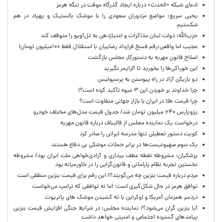
ادعای شبکه «الحدث» درباره ایجاد گذرگاه موقت در تنگه هرمز
یحیی سریع: مواضع مزدوران سعودی را با موشک بالستیک و پهپاد در هم
شکستیم
حزب‌الله: دولت لبنان مذاکرات و امتیازدهی به تل‌آویو را متوقف کند
عجیب اما واقعی:رقم فسخ قرارداد رضاییان با استقلال فقط ۱۰۰میلیون تومان!
اصلاح قانون مهریه به دستورکار مجلس بازگشت
این خوراکی‌ها را بخورید تا آلزایمر نگیرید
دو بازیکن آزاد در راه پیوستن به پرسپولیس
چرا خداوند بر خوردن این ۳ میوه تأکید کرده است؟!
چرا قیمت طلا در ایران با بازار جهانی متفاوت است؟
پژوپارس ۶۴۰ میلیون تومان شد/ جدول قیمت مدل‌های مختلف خودرو
درخواست یک نماینده مجلس از قالیباف درباره قانون مهریه
کویت دستور تعطیلی تنها مدرسه ایرانی را صادر کرد
یک‌ سوم صهیونیست‌ها در برابر حملات موشکی بی دفاع هستند
پزشکیان: مشروطه نقطه عطف بیداری و آزادی‌خواهی ملت ایران بود/ مشروطه
نخستین تجربه نظام پارلمانی و قانون‌گرایی را در خاورمیانه بود
مردم درباره قیمت بنزین چه می‌گویند؟/ این رقم برای قیمت بنزین منطقی است
توافق هرمز در حال شکل‌گیری است؛ اما نه توافقی که ترامپ می‌خواست
دردسر همزمان آمریکا و اوکراین با ته کشیدن موشک های پاتریوت
آیا بنزین گران می‌شود؟/ نماینده مجلس: در شرایط جنگی افزایش قیمت بنزین
پیامدهای گسترده اجتماعی و امنیتی خواهد داشت