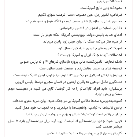
تصادفات اربعینی
مدودف: ژاپن تابع آمریکاست
ضرغامی: تغییر ریل، عین بصیرت است؛ فرصت سوزی نکنیم
محسن رضایی: اجازه باز شدن مسیر دوم در تنگه هرمز را نخواهیم داد
تکذیب اصابت و انفجار در قشم و بندرعباس
ادعای جدید رئیس دولت تروریستی آمریکا: تنگه هرمز باز است
ترامپ: فکر می‌کنم جنگ با ایران خیلی زود پایان می‌یابد
آمریکا تحریم‌های جدیدی علیه کوبا اعمال کرد
احتمالات آینده جنگ ایران و آمریکا چیست ؟
بانک تجارت، تأمین‌کننده مالی پروژه بازسازی فازهای ۴ و ۵ پارس جنوبی
توسعه فناوری، مسیر رقابت‌پذیری صنعت قطعه‌سازی است
یونیفل: ارتش اسرائیل در یک روز ۱۱۳ توپ به جنوب لبنان شلیک کرده است
دستگیری عامل توهین به زائران اربعین در فضای مجازی توسط پلیس قزوین
پزشکیان: باید افراد کارآمدتر را به کار گرفت/ کاری می کنیم در معیشت مردم
مشکلی پیش نیاید
آسوشیتدپرس: صدها نظامی آمریکایی در جنگ علیه ایران ضربه مغزی شده‌اند
پاسخ قالیباف به ترامپ: واقعیت‌ها را بپذیرید و به تعهدات خود عمل کنید
پایان بی‌نتیجه مذاکرات دولت لبنان و رژیم صهیونیستی در رم ایتالیا
فوری؛ شرط جدید بازنشستگی اعلام شد/ این افراد برای بازنشستگی باید ۵ سال
بیشتر خدمت کنند
کاپیتان سابق از پرسپولیسی‌ها حلالیت طلبید + عکس