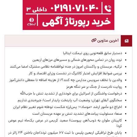
آخرین عناوین
دستیار سابق قلعه‌نویی روی نیمکت ایتالیا
تردد روان در تمامی محورهای شمالی و مسیرهای مرزهای اربعین
ترکیه، عربستان و پاکستان امروز در جده توافقنامه نظامی مشترک امضا می‌کنند
بررسی ضوابط افزایش اعتبار کالابرگ در نشست وزرای اقتصاد و کار
والدین با تخلف سرویس مدارس چه کنند؟/ از هزینه اضافه تا معطلی دانش‌آموز
روایت نادرست از جنگ بر سَر تنگه هرمز
درخواست واشنگتن از اسرائیل برای خودداری از تشدید تنش با حزب‌الله
سخنگوی آبفای تهران: وضعیت آب پایتخت پایدار است/ جیره‌بندی نداریم
اخراج دو مأمور ارشد «موساد»؛ پس‌لرزه شکست توطئه شوم تغییر نظام ایران
صنعا: مسئولیت پیامدهای تشدید تنش بر عهده عربستان است
کاپیتان ملوان به ذوب‌آهن پیوست/ سعید کریمی در عرض یک‌ماه تیم عوض
کرد!
پایان طرح ترافیکی اربعین پلیس با ثبت ۶۷ میلیون تردد/جان باختن ۲۴ زائر در