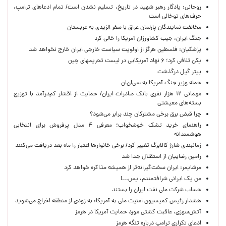
روحانی: یادگار رهبر شهید در تاریخ، تسلیم نشدن است/ تمام ادعاهای ترامپ،
حرف‌های توخالی است
مخالفت نمایندگان پارلمان عراق با سفر الزیدی به عربستان
جنگ ایران، جیب کشاورزان آمریکا را خالی کرد
پزشکیان: فلسطین هرگز از اولویت سیاست خارجی ایران خارج نخواهد شد
پکن تلافی کرد؛ ۶ نهاد آمریکایی در لیست تحریمهای چین
پیتر گیل درگذشت
حمله وزیر جنگ آمریکا به سی‌ان‌ان
مهمانی ۱۲ هزار نفری بانک صادرات ایران/ حمایت از اقشار کم‌درآمد با توزیع
بسته‌های معیشتی
چرا قبض برق برخی مشترکان چند برابر می‌شود؟
راهنمای خرید تشک خوشخواب؛ معرفی ۴ مدل پرفروش برای انتخابی
هوشمندانه
زمانبندی شارژ کالابرگ تغییر کرد/ برخی خانوارها اعتبار را ماه بعد دریافت می‌کنند
رامین رضاییان از استقلال جدا شد
مرشایمر: ایران سخت‌گیرانه‌تر از همیشه مذاکره خواهد کرد
من یک ایرانی شرافتمندم، پس...!
حساب‌ شرکت ملی نفت ایران را بستند
هشدار رئیس کمیسیون امنیت ملی به آمریکا: به زودی از منطقه اخراج می‌شوید
آتش‌سوزی، عاقبت کشتی مورد حمایت آمریکا در هرمز
ادعای تکراری ترامپ درباره تنگه هرمز