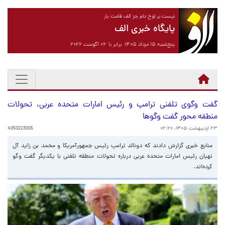
نیست بر لوح دلم جز الف قامت یار
پایگاه خبری الف
پنج‌شنبه ۱۵ مرداد ۱۴۰۵ برابر با ۰۶ آگوست ۲۰۲۶
گفت وگوی تلفنی ترامپ و رئیس امارات متحده عربی، تحولات
منطقه محور گفت وگوها
۲۳ اردیبهشت ۱۴۰۵، ۰۲:۲۰
4050223005
منابع خبری گزارش دادند که دونالد ترامپ رئیس جمهورآمریکا و محمد بن زاید آل
نهیان رئیس امارات متحده عربی درباره تحولات منطقه تلفنی با یکدیگر گفت وگو
کرده‌اند.