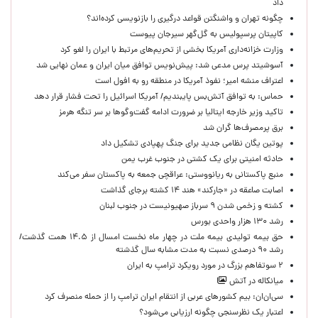
داد
چگونه تهران و واشنگتن قواعد درگیری را بازنویسی کرده‌اند؟
کاپیتان پرسپولیس به گل‌گهر سیرجان پیوست
وزارت خزانه‌داری آمریکا بخشی از تحریم‌های مرتبط با ایران را لغو کرد
آسوشیتد پرس مدعی شد: پیش‌نویس توافق میان ایران و عمان نهایی شد
اعتراف منشه امیر؛ نفوذ آمریکا در منطقه رو به افول است
حماس: به توافق آتش‌بس پایبندیم/ آمریکا اسرائیل را تحت فشار قرار دهد
تاکید وزیر خارجه ایتالیا بر ضرورت ادامه گفت‌وگوها بر سر تنگه هرمز
برق پرمصرف‌ها گران شد
پوتین یگان نظامی جدید برای جنگ پهپادی تشکیل داد
حادثه امنیتی برای یک کشتی در جنوب غرب یمن
منبع پاکستانی به ریانووستی: عراقچی جمعه به پاکستان سفر می‌کند
اصابت صاعقه در «جارکند» هند ۱۴ کشته برجای گذاشت
کشته و زخمی شدن ۹ سرباز صهیونیست در جنوب لبنان
رشد ۱۳۰ هزار واحدی بورس
حق بیمه تولیدی بیمه ملت در چهار ماه نخست امسال از ۱۴.۵ همت گذشت/
رشد ۹۰ درصدی نسبت به مدت مشابه سال گذشته
۲ سوتفاهم بزرگ در مورد رویکرد ترامپ به ایران
میانکاله در آتش
سی‌ان‌ان: بیم کشورهای عربی از انتقام ایران ترامپ را از حمله منصرف کرد
اعتبار یک نظرسنجی چگونه ارزیابی می‌شود؟