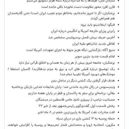
سازمان ملل: طرف‌ها را به مذاکره درباره تنگه هرمز تشویق می‌کنیم
فارن افرز: محور مقاومت دست نخورده باقی مانده است
پزشکیان: اگر تا امروز مانده‌ایم، به‌خاطر مردم نجیب ایران است/ حتی گلایه‌مندان
هم همراهی کردند
فیگو: اینفانتینو باید برود
رایزنی وزرای خارجه آمریکا و انگلیس درباره ایران
آخرین حریف پیش فصل پرسپولیس مشخص شد
لفاظی جدید نتانیاهو علیه ایران
منبع آگاه: بازگشایی تنگه هرمز منوط به اجرای تعهدات آمریکا است
اعلام قیمت جدید بنزین سوپر
پزشکیان: جامعه امروز بیش از هر زمان به همدلی و اخلاق قرآنی نیاز دارد
یک توضیح درباره قبض های آب و برق به مردم بدهکارید/ کاسبان استعفا /
موشک‌های دوربرد آمریکا تقریبا تمام شد!
هدف قرار گرفتن یک کشتی دیگر در ساحل یمن
وینیسیوس در رئال مادرید ماندنی شد؛ پایان شایعات جدایی بازیکن پرحاشیه
بقائی: برنامه‌ای برای سفر به پاکستان و قطر در پایان هفته نداریم
عصبانیت ترامپ از پیروزی نامزد حامی فلسطین در میشیگان
پخش قسمت اول گفت‌وگوی رئیس‌جمهور بعد از خبر ۲۲
افت صادرات نفت آمریکا به پایین‌ترین حجم در ۸ ماه اخیر
حمله روسیه به ۳ کشتی باری در دریای سیاه
مکرون: اتحادیه اروپا و متحدانش فشار تحریم‌ها بر روسیه را افزایش خواهند