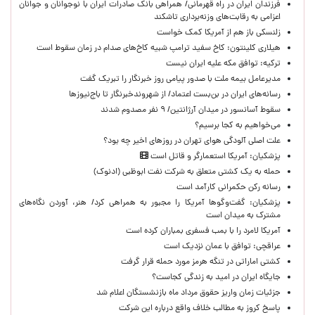
​فرزندان ایران در راه قهرمانی/ همراهی بانک صادرات ایران با نوجوانان و جوانان
اعزامی به رقابت‌های وزنه‌برداری تاشکند
زلنسکی باز هم از آمریکا کمک خواست
هیلاری کلینتون: کاخ سفید ترامپ شبیه کاخ‌های صدام در زمان سقوط است
ترکیه: توافق مکه علیه ایران نیست
مدیرعامل بیمه ملت با صدور پیامی روز خبرنگار را تبریک گفت
رسانه‌های ایران در بن‌بست اعتماد/ از شهروندخبرنگار تا باج‌نیوزها
سقوط آسانسور در میدان آرژانتین/ ۹ نفر مصدوم شدند
می‌خواهیم به کجا برسیم؟
علت اصلی آلودگی هوای تهران در روزهای اخیر چه بود؟
پزشکیان: آمریکا استعمارگر و قاتل است
حمله به یک کشتی متعلق به شرکت نفت ابوظبی (ادنوک)
رسانه رکن حکمرانی کارآمد است
پزشکیان: گفت‌وگوها آمریکا را مجبور به همراهی کرد/ هنر، آوردن نگاه‌های
مشترک به میدان است
آمریکا لامرد را با بمب فسفری بمباران کرده است
عراقچی: توافق با عمان نزدیک است
کشتی اماراتی در تنگه هرمز مورد حمله قرار گرفت
جایگاه ایران در امید به زندگی کجاست؟
جزئیات زمان واریز حقوق مرداد ماه بازنشستگان اعلام شد
پاسخ کروز به مطالب خلاف واقع درباره این شرکت