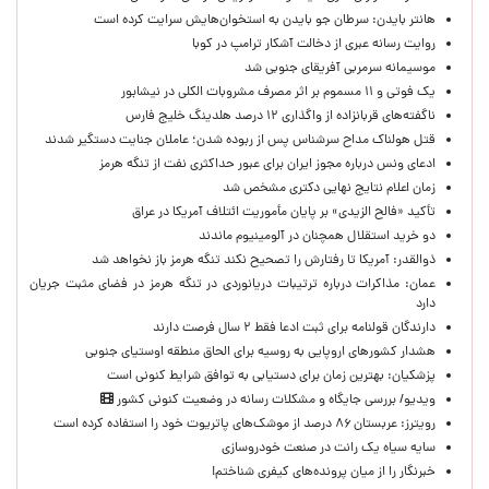
هانتر بایدن: سرطان جو بایدن به استخوان‌هایش سرایت کرده است
روایت رسانه عبری از دخالت آشکار ترامپ در کوبا
موسیمانه سرمربی آفریقای جنوبی شد
یک فوتی و ۱۱ مسموم بر اثر مصرف مشروبات الکلی در نیشابور
ناگفته‌های قربانزاده از واگذاری ۱۲ درصد هلدینگ خلیج فارس
قتل هولناک مداح سرشناس پس از ربوده شدن؛ عاملان جنایت دستگیر شدند
ادعای ونس درباره مجوز ایران برای عبور حداکثری نفت از تنگه هرمز
زمان اعلام نتایج نهایی دکتری مشخص شد
تأکید «فالح الزیدی» بر پایان مأموریت ائتلاف آمریکا در عراق
دو خرید استقلال همچنان در آلومینیوم ماندند
ذوالقدر: آمریکا تا رفتارش را تصحیح نکند تنگه هرمز باز نخواهد شد
عمان: مذاکرات درباره ترتیبات دریانوردی در تنگه هرمز در فضای مثبت جریان
دارد
دارندگان قولنامه برای ثبت ادعا فقط ۲ سال فرصت دارند
هشدار کشورهای اروپایی به روسیه برای الحاق منطقه اوستیای جنوبی
پزشکیان‌: بهترین زمان برای دستیابی به توافق شرایط کنونی است
ویدیو/ بررسی جایگاه و مشکلات رسانه در وضعیت کنونی کشور
رویترز: عربستان ۸۶ درصد از موشک‌های پاتریوت خود را استفاده کرده است
سایه سیاه یک رانت در صنعت خودروسازی
خبرنگار را از میان پرونده‌های کیفری شناختم!