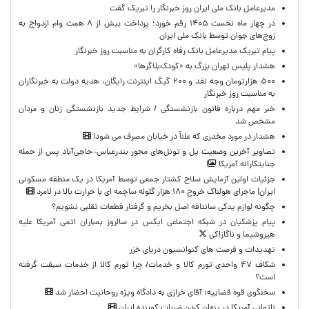
مدیرعامل بانک ملی ایران روز خبرنگار را تبریک گفت
در چهار ماه نخست ۱۴۰۵ رقم خورد؛ پرداخت بیش از ۸ همت وام ازدواج به
زوج‌های جوان توسط بانک ملی ایران
پیام تبریک مدیرعامل بانک رفاه کارگران به مناسبت روز خبرنگار
هشدار پلیس تهران بزرگ به «کودک‌بلاگرها»
۵۰۰ هزارتومان وجه نقد و ۲۰۰ گیگ اینترنت رایگان، هدیه دولت به خبرنگاران
به مناسبت روز خبرنگار
خبر مهم درباره قانون بازنشستگی / شرایط جدید بازنشستگی زنان و مردان
مشخص شد
هشدار در مورد مخدری که علناً در خیابان مصرف می شود!
تصاویر آخرین وضعیت پل و تونل‌های محور بندرعباس–حاجی‌آباد پس از حمله
جنایتکارانه آمریکا
جزئیات اولین آزمایش سلاح کشتار جمعی توسط آمریکا در یک منطقه مسکونی
ایران| ماجرای هولناک خروج ۱۸۰ هزار گلوله ساچمه ای با حرارت بالا در لامرد
چگونه لوازم یدکی سانتافه اصل بخریم و گرفتار قطعات تقلبی نشویم؟
پیام پزشکیان در شبکه اجتماعی ایکس در سالروز بمباران اتمی آمریکا علیه
هیروشیما و ناگازاکی
تهدیدات و فرصت های کنوانسیون دریای خزر
شکاف ۴۷ واحدی تورم کالا و خدمات/ چرا تورم کالا از خدمات سبقت گرفته
است؟
سخنگوی قوه قضاییه: آقای خرازی به دادگاه ویژه روحانیت احضار شد
ناتوانی آمریکا در پنهان کردن ضربات کوبنده ایران