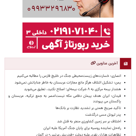
آخرین عناوین
انصاری: خسارت‌های زیست‌محیطی جنگ در خلیج فارس را مطالبه‌ می‌کنیم
یمن: تشکیل ائتلاف هرگز مانع مجازات عربستان به خاطر جنایاتش نمی‌شود
هشدار بیمه مرکزی به ۸ شرکت بیمه‌ای؛ اصلاح نکنید، تعلیق می‌شوید
فیدان: ایران هدف پیمان دفاعی مکه نیست/مصر به جمع ترکیه، عربستان و
پاکستان می پیوندد
تاکید صریح همتی بر تشدید نظارت بر بانک‌ها
پدر لیونل مسی درگذشت
اختلاف بر سر زمین کشاورزی منجر به قتل شد
راه‌حل نماینده روسیه برای پایان جنگ آمریکا علیه ایران
تظاهرات هزاران نفری علیه دولت «فردریش مرتس» در آلمان