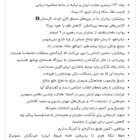
رشد ۷۳ درصدی تجارت ایران و ترکیه در سایه محاصره دریایی
قیمت طلا، سکه و دلار امروز ۱۸ مرداد
پزشکیان: برادران ما در نیروهای مسلح کاری کردند کارستان
آژانس‌های توسعه بین‌المللی؛ کاهش فقر یا نفوذ نرم؟!
روایت طحان‌نظیف از بمباران بیت رهبری در ۹ اسفند
نتانیاهو: تا زمان خلع سلاح حماس از غزه خارج نمی‌شویم
مرجع عراقی درباره پیامدهای «توافق مکه» هشدار داد
پزشکیان: دشمن کسانی را ترور می‌کنند که گره‌گشای مشکلات جامعه ما هستند
روس‌اتم: در حال بازگرداندن متخصصان به نیروگاه هسته‌ای بوشهر هستیم
بانک رفاه کارگران وارد عرصه بانکداری ارزش‌آفرین شده است
نماینده ای که به دلیل مشکلات مالی موبایلش را فروخت
پاسخ چارچوب هماهنگی شیعیان عراق به طرح خلع سلاح
پزشکیان با رهبر معظم انقلاب اسلامی دیدار و گفت‌وگو کرد
جزئیات عملیات مهم ارتش یمن در المخا؛ هلاکت چندین نظامی سعودی
خبرهایی از «پایتخت ۸» و سریال‌های مهران مدیری و سعید آقاخانی
توضیح وزیر کشور درباره زمان برگزاری انتخابات شوراها
شهید لاریجانی برای بازگشت مجریان و هنرمندان به صداوسیما پیگیر بود
کاهش نسبی دمای تهران از سه‌شنبه
عراقچی: اکنون هیچ مذاکره‌ای با آمریکا نداریم
حفظ تنگه هرمز تا پذیرفتن همه شروط ایران/ خبرنگاران تصویرگر