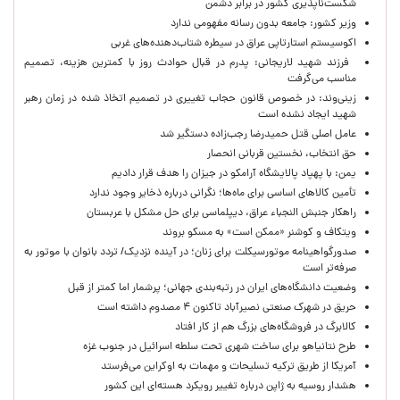
شکست‌ناپذیری کشور در برابر دشمن
وزیر کشور: جامعه بدون رسانه مفهومی ندارد
اکوسیستم استارتاپی عراق در سیطره شتاب‌دهنده‌‌های غربی
فرزند شهید لاریجانی: پدرم در قبال حوادث روز با کمترین هزینه، تصمیم
مناسب می‌گرفت
زینی‌وند: در خصوص قانون حجاب تغییری در تصمیم اتخاذ شده در زمان رهبر
شهید ایجاد نشده است
عامل اصلی قتل حمیدرضا رجب‌زاده دستگیر شد
حق انتخاب، نخستین قربانی انحصار
یمن: با پهپاد پالایشگاه آرامکو در جیزان را هدف قرار دادیم
تأمین کالاهای اساسی برای ماه‌ها؛ نگرانی درباره ذخایر وجود ندارد
راهکار جنبش النجباء عراق، دیپلماسی برای حل مشکل با عربستان
ویتکاف و کوشنر «ممکن است» به مسکو بروند
صدورگواهینامه موتورسیکلت برای زنان؛ در آینده نزدیک/ تردد بانوان با موتور به‌
صرفه‌تر است
وضعیت دانشگاه‌های ایران در رتبه‌بندی جهانی؛ پرشمار اما کمتر از قبل
حریق در شهرک صنعتی نصیرآباد تاکنون ۴ مصدوم داشته است
کالابرگ در فروشگاه‌های بزرگ هم از کار افتاد
طرح نتانیاهو برای ساخت شهری تحت سلطه اسرائیل در جنوب غزه
آمریکا از طریق ترکیه تسلیحات و مهمات به اوکراین می‌فرستد
هشدار روسیه به ژاپن درباره تغییر رویکرد هسته‌ای این کشور