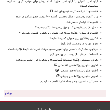
ارتودنسی نامرئی یا ارتودنسی فلزی؛ کدام روش برای مرتب کردن دندان‌ها
مناسب‌تر است؟
قله دماوند در تابستان سفیدپوش شد!
وزیر آموزش‌وپرورش: سال تحصیلی آینده ۱۰۰ درصد حضوری آغاز می‌شود
تاسیسات آرامکو منفجر شد
عامل افزایش قبوض آب و برق برخی مشترکان چه بود؟
اقتصاد در میدان جنگ؛ نسخه‌های تعدیل یا راهبرد اقتصاد مقاومتی؟
تکاپوی پنتاگون برای جبران کمبود تسلیحات
هوای تهران در وضعیت قابل‌قبول
عراقچی: مذاکرات با عمان برای تعیین مسیر موقت تقریبا به نتیجه نزدیک است
اشتباهات مراقبت از پوست در روزهای گرم
هوش مصنوعی چگونه عملیات فضاپیماها و ماهواره‌ها را تغییر می‌دهد؟
آخرین عناوین روزنامه‌های اقتصادی
آخرین عناوین روزنامه‌های سیاسی
آخرین عناوین روزنامه‌های ورزشی
حضرتی: دشمن را وادار به امضای تفاهم‌نامه کردیم
بیشتر
ما را دنبال کنید.