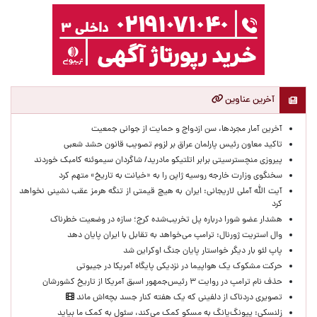
آخرین عناوین
آخرین آمار مجردها، سن ازدواج و حمایت از جوانی جمعیت
تاکید معاون رئیس پارلمان عراق بر لزوم تصویب قانون حشد شعبی
پیروزی منچسترسیتی برابر اتلتیکو مادرید/ شاگردان سیموئنه کامبک خوردند
سخنگوی وزارت خارجه روسیه ژاپن را به «خیانت به تاریخ» متهم کرد
آیت الله آملی لاریجانی: ایران به هیچ قیمتی از تنگه هرمز عقب نشینی نخواهد
کرد
هشدار عضو شورا درباره پل تخریب‌شده کرج؛ سازه در وضعیت خطرناک
وال‌ استریت ژورنال: ترامپ می‌خواهد به تقابل با ایران پایان دهد
پاپ لئو بار دیگر خواستار پایان جنگ اوکراین شد
حرکت مشکوک یک هواپیما در نزدیکی پایگاه آمریکا در جیبوتی
حذف نام ترامپ در روایت ۳ رئیس‌جمهور اسبق آمریکا از تاریخ کشورشان
تصویری دردناک از دلفینی که یک هفته کنار جسد بچه‌اش ماند
زلنسکی: پیونگ‌یانگ به مسکو کمک می‌کند، سئول به کمک ما بیاید