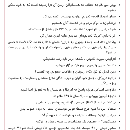
وزیر امور خارجه خطاب به همسایگان: زمان آن فرا رسیده است که به خود متکی
باشیم
سنای آمریکا لایحه تحریم ایران و روسیه را تصویب کرد
پزشکیان: ما نوکر مردم و در خدمت آنان هستیم
شوک به بازار کار آمریکا/ اقتصاد امریکا ۲۳ هزار شغل از دست داد
خزانه‌داری آمریکا تحریم‌های جدیدی علیه ایران اعمال کرد
واکنش تند امام جمعه اردبیل به خرازی/ عاملی خطاب به دستگاه قضا: شخصی
خبر دروغ به رهبری بست و دفتر رهبری با صراحت آن را رد کرد، آیا این جرم است
یا خیر؟
افزایش سپرده قانونی بانک‌ها؛ ترمز تازه رشد نقدینگی
نشست خبری رئیس‌جمهور فردا برگزار می‌شود
متن کامل توافق مکه؛ اردوغان و مقامات سعودی چه گفتند؟
بیانیه دبیرکل مجمع خبرنگاران و نویسندگان دفاع مقدس و مقاومت به مناسبت
روز خبرنگار
مقاومت اسلامی عراق: پاسخ به آمریکا و عربستان را به تعویق انداختیم
نتیجه آزمون ورودی سمپاد سال ۱۴۰۵ اعلام شد
جزئیات جدید از انتقال نجومی گزینه پرسپولیس به نساجی
صنعاء: نبرد ما علیه طرح سلطه‌جویی عربستان است، نه مردم جنوب یمن
باید از ظرفیت رسانه مسئولانه و هوشمندانه بهره گرفت
دستگیری ۱۰۴ مظنون طی عملیات‌هایی علیه داعش در ترکیه
صدور بیش از ۹۰ درصد هدایت تحصیلی نهمی ها/ پیش ثبت نام ۷۰ درصد