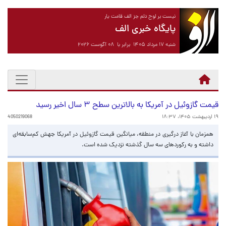
نیست بر لوح دلم جز الف قامت یار
پایگاه خبری الف
شنبه ۱۷ مرداد ۱۴۰۵ برابر با ۰۸ آگوست ۲۰۲۶
قیمت گازوئیل در آمریکا به بالاترین سطح ۳ سال اخیر رسید
۱۹ اردیبهشت ۱۴۰۵، ۱۸:۳۷
4050219068
همزمان با آغاز درگیری در منطقه، میانگین قیمت گازوئیل در آمریکا جهش کم‌سابقه‌ای
داشته و به رکوردهای سه سال گذشته نزدیک شده است.