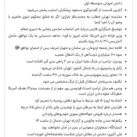
دانش اموزان متوسطه اول
آخرین قسمت از گفت‌وگوی مسعود پزشکیان امشب پخش می‌شود
نماینده تهران خطاب به محمدباقر خرازی: اگر به شلاق محکوم شوی حاضرم با
وضو آن را اجرا کنم!
توضیح خبرگزاری فارس درباره خبر انتصاب محسن رضایی به دبیری شعام
وزیر خزانه داری آمریکا: شاید امروز یا فردا، شاهد دستیابی به یک توافق، شامل
آتش‌بس ۳۰ تا ۶۰ روزه باشیم
اقامه نماز جمعه اردوغان، بن ‌سلمان و شهباز شریف پس از امضای توافق
سود ۷۰ میلیاردی ذوب‌آهن از یک انتقال عجیب
رویترز: ترامپ در جنگ علیه ایران بر سر ۲ راهی بدی گیر افتاده است
رگبار و رعدوبرق در راه شمال کشور؛ تهران خنک‌تر می‌شود
۱۷ تجاوز رژیم صهیونیستی به خاک سوریه در ۴۸ ساعت گذشته
تکلیف مدیرعامل استقلال قبل از لیگ مشخص می شود
ونس هم مثل ترامپ است/ فردوسی پور مهم تر از معیشت مردم؟!/ هدف آمریکا
خطرناک جلوه دادن ایران است
اتحادیه اروپا ۵ فرد مرتبط با صنایع دفاعی روسیه را تحریم کرد
افزایش خطر ابتلا به سرطان مری با نوشیدن چای بالاتر از دمای ۶۵ درجه
هشدار درباره فروش حواله‌های صوری خودروهای وارداتی
یکطرفه شدن جاده چالوس و آزادراه تهران–شمال از ساعت ۱۴
انصارالله: متجاوزان سعودی در یمن در امان نخواهند بود
علی اکبری: دشمن در مقابل ایران شکست مفتضحانه‌ای خورده است