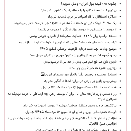
چگونه به «کیف پول ایران» وصل شویم؟
پوتین قصد محک ناتو را با حمله به یک کشور عضو دارد
مذاکره استقلال با گلر اسپانیایی برای تمدید قرارداد
یک ماه، ۴ کودک قربانی حمله سگ‌ها در سنندج / چرا حوادث تکرار می‌شود؟
۲ درصد از مشترکان ۱۰ درصد برق خانگی را مصرف می‌کنند!
نسخه ترامپ برای ۲۰۲۸؛ حمایت محرمانه از نامزدی جی‌دی ونس
ترامپ: ما خودمان به موشک‌هایی که اوکراین درخواست کرده، نیاز داریم
موضع وزارت بهداشت درباره ظرفیت پزشکی کنکور ۱۴۰۵
باد و گردوخاک در بخش‌هایی از کشور/ دریای مازندران مواج است
شروع تلخ مدافع تیم ملی پس از جدایی از پرسپولیس
بهترین هدیه به خبرنگاران چیست؟
استایل عجیب و بحث‌برانگیز بازیگر مرد سینمای ایران
پیش‌بینی پاییز پر بارش در ایران؛ لطفا غافلگیر نشوید
قیمت جدید طلا و سکه امروز ۱۶ مردادماه ۱۴۰۵/ جدول
راز دشمنی وزیرخارجه لبنان با ایران / یوسف رجی چه ارتباطی با حزب نزدیک به
اسرائیل دارد؟
بلاتکلیفی پرونده‌های مشاغل سخت/ دولت از بررسی آیین‌نامه خبر داد
قیمت جدید دلار، یورو و سایر ارزها امروز ۱۶ مردادماه ۱۴۰۵/ جدول
افزایش اعتبار کالابرگ الکترونیکی جدی شد/ جزییات جلسه ویژه دولت درباره
افزایش مبلغ کالابرگ
سامانه ضد موشکی لیزری؛ از بلوف سیاسی تا واقعیت میدانی