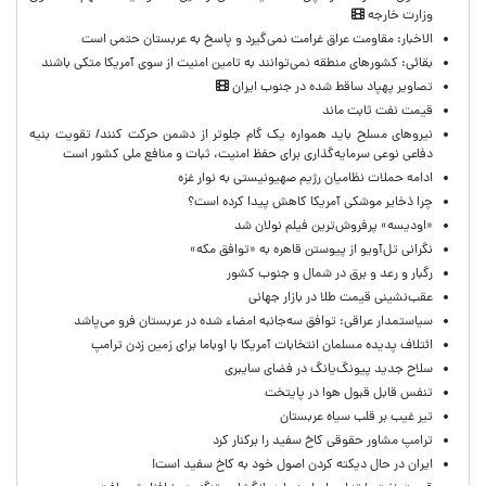
وزارت خارجه
الاخبار: مقاومت عراق غرامت نمی‌گیرد و پاسخ به عربستان حتمی است
بقائی: کشورهای منطقه نمی‌توانند به تامین امنیت از سوی آمریکا متکی باشند
تصاویر پهپاد ساقط شده در جنوب ایران
قیمت نفت ثابت ماند
نیروهای مسلح باید همواره یک گام جلوتر از دشمن حرکت کنند/ تقویت بنیه
دفاعی نوعی سرمایه‌گذاری برای حفظ امنیت، ثبات و منافع ملی کشور است
ادامه حملات نظامیان رژیم صهیونیستی به نوار غزه
چرا ذخایر موشکی آمریکا کاهش پیدا کرده است؟
«اودیسه» پرفروش‌ترین فیلم نولان شد
نگرانی تل‌آویو از پیوستن قاهره به «توافق مکه»
رگبار و رعد و برق در شمال و جنوب کشور
عقب‌نشینی قیمت طلا در بازار جهانی
سیاستمدار عراقی: توافق سه‌جانبه امضاء شده در عربستان فرو می‌پاشد
ائتلاف پدیده مسلمان انتخابات آمریکا با اوباما برای زمین زدن ترامپ
سلاح جدید پیونگ‌یانگ در فضای سایبری
تنفس قابل قبول هوا در پایتخت
تیر غیب بر قلب سیاه عربستان
ترامپ مشاور حقوقی کاخ سفید را برکنار کرد
ایران در حال دیکته کردن اصول خود به کاخ سفید است!