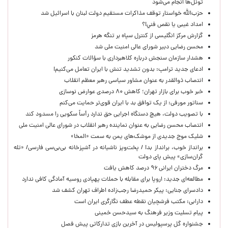
تونل‌ها انجام می‌شود
حزب‌الله خواستار توقف مذاکرات مستقیم دولت لبنان با اسرائیل شد
امداد غیبی يا نقص فني!؟
گزارش مرکز انگلیسی از کنترل سپاه بر تنگه هرمز
محسن رضایی دبیر شورای عالی امنیت ملی شد
هشدار سازمان سنجش درباره کلاهبرداری با سؤالات کنکور
ادعای جدید ترامپ: بدون تشدید تنش با ایران تعامل می‌کنیم!
انتصاب ذوالقدر به عنوان مشاور سیاسی رهبر معظم انقلاب
خبر خوب برای بازار تهران؛ کاهش ۸۰ درصدی عوارض نوسازی
سناتور مورفی: از یک توافق بد با ایران قوی‌تر حمایت می‌کنم
با تصویب دولت، هیچ دستگاه اجرایی حق ندارد رأساً سکویی را مسدود کند
انتصاب محسن رضایی به عنوان نماینده رهبر انقلاب در شورای عالی امنیت ملی
شلیک موج جدیدی از موشک‌های یمن به سمت «المخا»
برانداز خوب، برانداز بد! / پخت‌وپز ناشیانه در آشپزخانه‌ بی‌بی‌سی فارسی/ «تله
گران‌سازی» پیش پای دولت
مرگ دختران ایرانی ۹۶ درصد کاهش یافت
مطالعه‌ای جدید: اروپا برای مقابله با حملات پهپادی روسیه آمادگی کافی ندارد
دادسرای جنایی: پیکر حمیدرضا رجب‌زاده اطراف تهران کشف شد
دارابی: مکتب فرشچیان نقطه عطف نگارگری ایران است
پیام تسلیت وزیر فرهنگ به سیدحسن خمینی
جشنواره گل پرسپولیس در آخرین بازی تدارکاتی پیش فصل