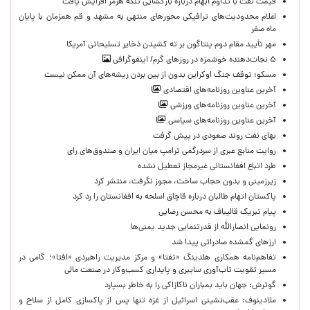
قیمت نفت با تداوم ابهام درباره بازگشایی تنگه هرمز افزایش یافت
اعلام محدودیت‌های ترافیکی محورهای منتهی به مشهد و قم همزمان با پایان
ماه صفر
مهر تأیید مقام دوم پنتاگون بر ته کشیدن ذخایر تسلیحاتی آمریکا
۵ نجات‌دهنده خوشمزه در روزهای گرم/ اینفوگرافی
مسکو: توقف جنگ اوکراین بدون از بین بردن ریشه‌های آن ممکن نیست
آخرین عناوین روزنامه‌های اقتصادی
آخرین عناوین روزنامه‌های ورزشی
آخرین عناوین روزنامه‌های سیاسی
بهای نفت روند صعودی در پیش گرفت
روایت منابع عبری از سردرگمی ترامپ میان ایران و صندوق‌های رای
طرد اتباع افغانستانی غیرمجاز تعطیل نشده
زیرزمینی و بدون حجاب ساخت، مجوز نگرفت، منتشر کرد
پاکستان اتهام طالبان درباره قاچاق اسلحه به افغانستان را رد کرد
پیام تبریک قالیباف به محسن رضایی
رونمایی انصارالله از قدرتنمایی جدید یمنی‌ها
ارزهای گمشده صادراتی پیدا شد
تفاهم‌نامه همکاری هلدینگ «تفتا» و مرکز مدیریت راهبردی «افتا»؛ گامی در
مسیر تقویت تاب‌آوری سایبری و پایداری کسب‌وکار در صنعت مالی
گوترش: جهان باید بمباران ناکازاکی را به‌ خاطر بسپارد
ملادینوف: عقب‌نشینی اسرائیل از غزه تنها پس از پاکسازی کامل از سلاح و