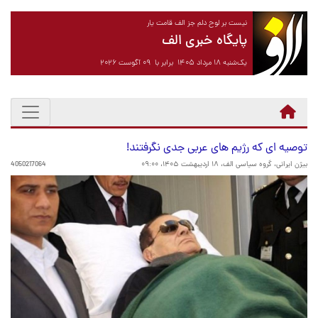
نیست بر لوح دلم جز الف قامت یار
پایگاه خبری الف
یک‌شنبه ۱۸ مرداد ۱۴۰۵ برابر با ۰۹ آگوست ۲۰۲۶
توصیه ای که رژیم های عربی جدی نگرفتند!
بیژن ایرانی، گروه سیاسی الف،
۱۸ اردیبهشت ۱۴۰۵، ۰۹:۰۰
4050217064