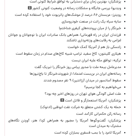
پزشکیان‌: بهترین زمان برای دستیابی به توافق شرایط کنونی است
ویدیو/ بررسی جایگاه و مشکلات رسانه در وضعیت کنونی کشور
رویترز: عربستان ۸۶ درصد از موشک‌های پاتریوت خود را استفاده کرده است
سایه سیاه یک رانت در صنعت خودروسازی
خبرنگار را از میان پرونده‌های کیفری شناختم!
​فرزندان ایران در راه قهرمانی/ همراهی بانک صادرات ایران با نوجوانان و جوانان
اعزامی به رقابت‌های وزنه‌برداری تاشکند
زلنسکی باز هم از آمریکا کمک خواست
هیلاری کلینتون: کاخ سفید ترامپ شبیه کاخ‌های صدام در زمان سقوط است
ترکیه: توافق مکه علیه ایران نیست
مدیرعامل بیمه ملت با صدور پیامی روز خبرنگار را تبریک گفت
رسانه‌های ایران در بن‌بست اعتماد/ از شهروندخبرنگار تا باج‌نیوزها
سقوط آسانسور در میدان آرژانتین/ ۹ نفر مصدوم شدند
می‌خواهیم به کجا برسیم؟
علت اصلی آلودگی هوای تهران در روزهای اخیر چه بود؟
پزشکیان: آمریکا استعمارگر و قاتل است
حمله به یک کشتی متعلق به شرکت نفت ابوظبی (ادنوک)
رسانه رکن حکمرانی کارآمد است
پزشکیان: گفت‌وگوها آمریکا را مجبور به همراهی کرد/ هنر، آوردن نگاه‌های
مشترک به میدان است
آمریکا لامرد را با بمب فسفری بمباران کرده است