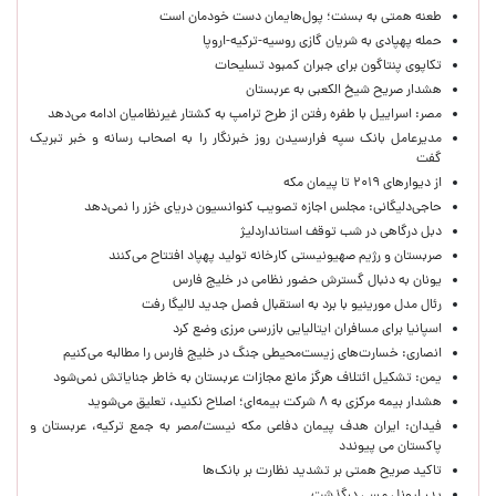
طعنه همتی به بسنت؛ پول‌هایمان دست خودمان است
حمله پهپادی به شریان گازی روسیه-ترکیه-اروپا
تکاپوی پنتاگون برای جبران کمبود تسلیحات
هشدار صریح شیخ الکعبی به عربستان
مصر: اسراییل با طفره رفتن از طرح ترامپ به کشتار غیرنظامیان ادامه می‌دهد
مدیرعامل بانک سپه فرارسیدن روز خبرنگار را به اصحاب رسانه و خبر تبریک
گفت
از دیوارهای ۲۰۱۹ تا پیمان مکه
حاجی‌دلیگانی: مجلس اجازه تصویب کنوانسیون دریای خزر را نمی‌دهد
دبل درگاهی در شب توقف استانداردلیژ
صربستان و رژیم صهیونیستی کارخانه تولید پهپاد افتتاح می‌کنند
یونان به دنبال گسترش حضور نظامی در خلیج فارس
رئال مدل مورینیو با برد به استقبال فصل جدید لالیگا رفت
اسپانیا برای مسافران ایتالیایی بازرسی مرزی وضع کرد
انصاری: خسارت‌های زیست‌محیطی جنگ در خلیج فارس را مطالبه‌ می‌کنیم
یمن: تشکیل ائتلاف هرگز مانع مجازات عربستان به خاطر جنایاتش نمی‌شود
هشدار بیمه مرکزی به ۸ شرکت بیمه‌ای؛ اصلاح نکنید، تعلیق می‌شوید
فیدان: ایران هدف پیمان دفاعی مکه نیست/مصر به جمع ترکیه، عربستان و
پاکستان می پیوندد
تاکید صریح همتی بر تشدید نظارت بر بانک‌ها