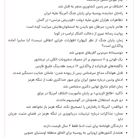
پدر لیونل مسی درگذشت
اختلاف بر سر زمین کشاورزی منجر به قتل شد
راه‌حل نماینده روسیه برای پایان جنگ آمریکا علیه ایران
تظاهرات هزاران نفری علیه دولت «فردریش مرتس» در آلمان
هانتر بایدن: سرطان جو بایدن به استخوان‌هایش سرایت کرده است
روایت رسانه عبری از دخالت آشکار ترامپ در کوبا
زمان پایان جنگ از نظر کیهان/ اظهارات خرازی اتفاقی نیست/ آیا سایپا آماده
واگذاری است؟
موسیمانه سرمربی آفریقای جنوبی شد
یک فوتی و ۱۱ مسموم بر اثر مصرف مشروبات الکلی در نیشابور
ناگفته‌های قربانزاده از واگذاری ۱۲ درصد هلدینگ خلیج فارس
قتل هولناک مداح سرشناس پس از ربوده شدن؛ عاملان جنایت دستگیر شدند
ادعای ونس درباره مجوز ایران برای عبور حداکثری نفت از تنگه هرمز
زمان اعلام نتایج نهایی دکتری مشخص شد
تأکید «فالح الزیدی» بر پایان مأموریت ائتلاف آمریکا در عراق
دو خرید استقلال همچنان در آلومینیوم ماندند
ذوالقدر: آمریکا تا رفتارش را تصحیح نکند تنگه هرمز باز نخواهد شد
عمان: مذاکرات درباره ترتیبات دریانوردی در تنگه هرمز در فضای مثبت جریان
دارد
دارندگان قولنامه برای ثبت ادعا فقط ۲ سال فرصت دارند
هشدار کشورهای اروپایی به روسیه برای الحاق منطقه اوستیای جنوبی