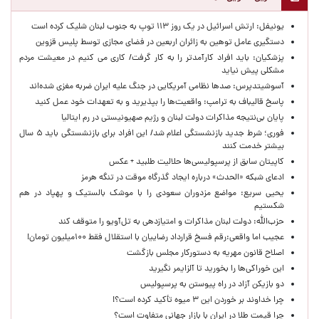
یونیفل: ارتش اسرائیل در یک روز ۱۱۳ توپ به جنوب لبنان شلیک کرده است
دستگیری عامل توهین به زائران اربعین در فضای مجازی توسط پلیس قزوین
پزشکیان: باید افراد کارآمدتر را به کار گرفت/ کاری می کنیم در معیشت مردم
مشکلی پیش نیاید
آسوشیتدپرس: صدها نظامی آمریکایی در جنگ علیه ایران ضربه مغزی شده‌اند
پاسخ قالیباف به ترامپ: واقعیت‌ها را بپذیرید و به تعهدات خود عمل کنید
پایان بی‌نتیجه مذاکرات دولت لبنان و رژیم صهیونیستی در رم ایتالیا
فوری؛ شرط جدید بازنشستگی اعلام شد/ این افراد برای بازنشستگی باید ۵ سال
بیشتر خدمت کنند
کاپیتان سابق از پرسپولیسی‌ها حلالیت طلبید + عکس
ادعای شبکه «الحدث» درباره ایجاد گذرگاه موقت در تنگه هرمز
یحیی سریع: مواضع مزدوران سعودی را با موشک بالستیک و پهپاد در هم
شکستیم
حزب‌الله: دولت لبنان مذاکرات و امتیازدهی به تل‌آویو را متوقف کند
عجیب اما واقعی:رقم فسخ قرارداد رضاییان با استقلال فقط ۱۰۰میلیون تومان!
اصلاح قانون مهریه به دستورکار مجلس بازگشت
این خوراکی‌ها را بخورید تا آلزایمر نگیرید
دو بازیکن آزاد در راه پیوستن به پرسپولیس
چرا خداوند بر خوردن این ۳ میوه تأکید کرده است؟!
چرا قیمت طلا در ایران با بازار جهانی متفاوت است؟