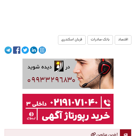
اقتصاد
بانک صادرات
قربان اسکندری
آخرین عناوین