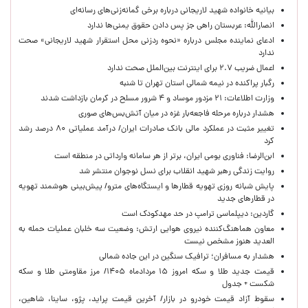
بیانیه خانواده شهید لاریجانی درباره برخی گمانه‌زنی‌های رسانه‌ای
انصارالله: عربستان راهی جز پس دادن حقوق یمنی‌ها ندارد
ادعای نماینده مجلس درباره «نحوه ردزنی محل استقرار شهید لاریجانی» صحت
ندارد
اعمال ضریب ۲.۷ برای اینترنت بین‌الملل صحت ندارد
رگبار پراکنده در نیمه شمالی استان تهران تا شنبه
وزارت اطلاعات: ۲۱ مزدور موساد و ۴ شرور مسلح در کرمان بازداشت شدند
هشدار درباره مرحله فاجعه‌بار غزه در میان آتش‌بس‌های صوری
تغییر مثبت در عملکرد مالی بانک صادرات ایران/ درآمد عملیاتی ۸۰ درصد رشد
کرد
ابن‌الرضا: فناوری بومی ایران، برتر از هر سامانه وارداتی در منطقه است
روایت زندگی رهبر شهید انقلاب برای نسل نوجوان منتشر شد
پایش شبانه روزی تهویه قطارها و ایستگاه‌های مترو/ پیش‌بینی هوشمند تهویه
در قطارهای جدید
گاردین: دیپلماسی ترامپ در حد مهدکودک است
معاون هماهنگ‌کننده نیروی هوایی ارتش: وضعیت سه خلبان عملیات حمله به
العدید هنوز مشخص نیست
هشدار به مسافران؛ ترافیک سنگین در این جاده شمالی
قیمت جدید طلا و سکه امروز ۱۵ مردادماه ۱۴۰۵/ مرز مقاومتی طلا و سکه
شکست + جدول
سقوط آزاد قیمت خودرو در بازار/ آخرین قیمت پراید، پژو، ساینا، شاهین،