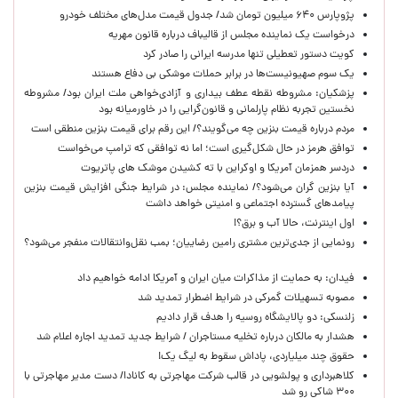
پژوپارس ۶۴۰ میلیون تومان شد/ جدول قیمت مدل‌های مختلف خودرو
درخواست یک نماینده مجلس از قالیباف درباره قانون مهریه
کویت دستور تعطیلی تنها مدرسه ایرانی را صادر کرد
یک‌ سوم صهیونیست‌ها در برابر حملات موشکی بی دفاع هستند
پزشکیان: مشروطه نقطه عطف بیداری و آزادی‌خواهی ملت ایران بود/ مشروطه
نخستین تجربه نظام پارلمانی و قانون‌گرایی را در خاورمیانه بود
مردم درباره قیمت بنزین چه می‌گویند؟/ این رقم برای قیمت بنزین منطقی است
توافق هرمز در حال شکل‌گیری است؛ اما نه توافقی که ترامپ می‌خواست
دردسر همزمان آمریکا و اوکراین با ته کشیدن موشک های پاتریوت
آیا بنزین گران می‌شود؟/ نماینده مجلس: در شرایط جنگی افزایش قیمت بنزین
پیامدهای گسترده اجتماعی و امنیتی خواهد داشت
اول اینترنت، حالا آب و برق؟!
رونمایی از جدی‌ترین مشتری رامین رضاییان؛ بمب نقل‌وانتقالات منفجر می‌شود؟
فیدان: به حمایت از مذاکرات میان ایران و آمریکا ادامه خواهیم داد
مصوبه تسهیلات گمرکی در شرایط اضطرار تمدید شد
زلنسکی: دو پالایشگاه روسیه را هدف قرار دادیم
هشدار به مالکان درباره تخلیه مستاجران / شرایط جدید تمدید اجاره اعلام شد
حقوق چند میلیاردی، پاداش سقوط به لیگ یک!
کلاهبرداری و پولشویی در قالب شرکت مهاجرتی به کانادا/ دست مدیر مهاجرتی با
۳۰۰ شاکی رو شد