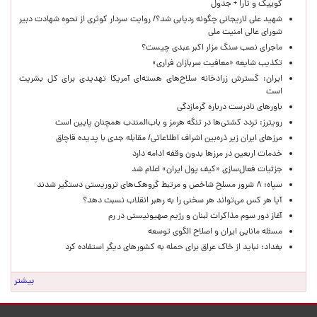
کوییک و تارا + جدول
شهید علی لاریجانی چگونه ردیابی شد؟/ روایت سردار کوثری از نحوه شهادت دبیر
شورای عالی امنیت ملی
ماجرای نصب سنگ مزار اکبر عبدی چیست؟
تکذیب شایعه «معافیت سربازان فراری»
ایران: گسترش زرادخانه سلاح‌های هسته‌ای آمریکا تهدیدی برای کل بشریت
است
باورهای نادرست درباره گرمازدگی
رویترز: تردد کشتی‌ها در تنگه هرمز و باب‌المندب همچنان پایین است
مرزهای ایران زیر ذره‌بین اشراف اطلاعاتی/ مقابله جدی با پدیده قاچاق
خدمات اربعین در مرزها بدون وقفه ادامه دارد
جزئیات فعال‌سازی «کیف پول ایران» اعلام شد
سپاه: ۸ شرور مسلح شاخص و مرتبط گروهک‌های تروریستی دستگیر شدند
آیا هر کس می‌تواند هر سخنی را به رهبر انقلاب نسبت دهد؟
آغاز دور سوم مذاکرات لبنان و رژیم صهیونیستی در رم
مسئله مانایی ایران و اصلاح الگوی توسعه
بغداد: نباید از خاک عراق برای حمله به کشورهای دیگر استفاده کرد
بیشتر