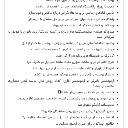
روایت طحان‌نظیف از بمباران بیت رهبری در ۹ اسفند
یمن: با پهپاد پالایشگاه آرامکو در جیزان را هدف قرار دادیم
تأمین کالاهای اساسی برای ماه‌ها؛ نگرانی درباره ذخایر وجود ندارد
راهکار جنبش النجباء عراق، دیپلماسی برای حل مشکل با عربستان
ویتکاف و کوشنر «ممکن است» به مسکو بروند
صدورگواهینامه موتورسیکلت برای زنان؛ در آینده نزدیک/ تردد بانوان با موتور به‌
صرفه‌تر است
وضعیت دانشگاه‌های ایران در رتبه‌بندی جهانی؛ پرشمار اما کمتر از قبل
حریق در شهرک صنعتی نصیرآباد تاکنون ۴ مصدوم داشته است
کالابرگ در فروشگاه‌های بزرگ هم از کار افتاد
طرح نتانیاهو برای ساخت شهری تحت سلطه اسرائیل در جنوب غزه
آمریکا از طریق ترکیه تسلیحات و مهمات به اوکراین می‌فرستد
هشدار روسیه به ژاپن درباره تغییر رویکرد هسته‌ای این کشور
ارتودنسی نامرئی یا ارتودنسی فلزی؛ کدام روش برای مرتب کردن دندان‌ها
مناسب‌تر است؟
قله دماوند در تابستان سفیدپوش شد!
وزیر آموزش‌وپرورش: سال تحصیلی آینده ۱۰۰ درصد حضوری آغاز می‌شود
تاسیسات آرامکو منفجر شد
عامل افزایش قبوض آب و برق برخی مشترکان چه بود؟
اقتصاد در میدان جنگ؛ نسخه‌های تعدیل یا راهبرد اقتصاد مقاومتی؟
تکاپوی پنتاگون برای جبران کمبود تسلیحات