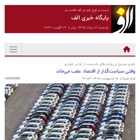
نیست بر لوح دلم جز الف قامت یار
پایگاه خبری الف
یک‌شنبه ۱۸ مرداد ۱۴۰۵ برابر با ۰۹ آگوست ۲۰۲۶
نقدی صریح بر روایت‌های نادرست از گرانی خودرو
وقتی سیاست‌گذار از اقتصاد عقب می‌ماند
فرناز علیزاده،
۱۵ اردیبهشت ۱۴۰۵، ۲۲:۵۳
4050215096