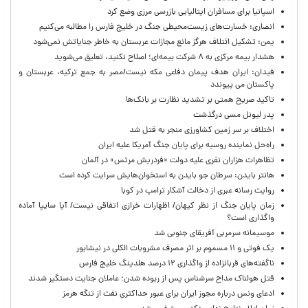
اسپانیا برای مسافران ایتالیایی بازرسی مرزی وضع کرد
انصاری: خسارت‌های زیست‌محیطی جنگ در خلیج فارس را مطالبه‌ می‌کنیم
یمن: تشکیل ائتلاف هرگز مانع مجازات عربستان به خاطر جنایاتش نمی‌شود
هشدار بیمه مرکزی به ۸ شرکت بیمه‌ای؛ اصلاح نکنید، تعلیق می‌شوید
فیدان: ایران هدف پیمان دفاعی مکه نیست/مصر به جمع ترکیه، عربستان و
پاکستان می پیوندد
تاکید صریح همتی بر تشدید نظارت بر بانک‌ها
پدر لیونل مسی درگذشت
اختلاف بر سر زمین کشاورزی منجر به قتل شد
راه‌حل نماینده روسیه برای پایان جنگ آمریکا علیه ایران
تظاهرات هزاران نفری علیه دولت «فردریش مرتس» در آلمان
هانتر بایدن: سرطان جو بایدن به استخوان‌هایش سرایت کرده است
روایت رسانه عبری از دخالت آشکار ترامپ در کوبا
زمان پایان جنگ از نظر کیهان/ اظهارات خرازی اتفاقی نیست/ آیا سایپا آماده
واگذاری است؟
موسیمانه سرمربی آفریقای جنوبی شد
یک فوتی و ۱۱ مسموم بر اثر مصرف مشروبات الکلی در نیشابور
ناگفته‌های قربانزاده از واگذاری ۱۲ درصد هلدینگ خلیج فارس
قتل هولناک مداح سرشناس پس از ربوده شدن؛ عاملان جنایت دستگیر شدند
ادعای ونس درباره مجوز ایران برای عبور حداکثری نفت از تنگه هرمز