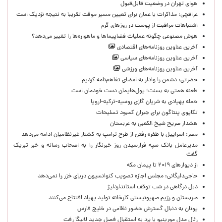
هوای تهران در وضعیت قابل‌قبول
عراقچی: مذاکرات با عمان برای تعیین مسیر موقت تقریبا به نتیجه نزدیک است
اشتباهات مراقبت از پوست در روزهای گرم
هوش مصنوعی چگونه عملیات فضاپیماها و ماهواره‌ها را تغییر می‌دهد؟
آخرین عناوین روزنامه‌های اقتصادی
آخرین عناوین روزنامه‌های سیاسی
آخرین عناوین روزنامه‌های ورزشی
حضرتی: دشمن را وادار به امضای تفاهم‌نامه کردیم
طعنه همتی به بسنت؛ پول‌هایمان دست خودمان است
حمله پهپادی به شریان گازی روسیه-ترکیه-اروپا
تکاپوی پنتاگون برای جبران کمبود تسلیحات
هشدار صریح شیخ الکعبی به عربستان
مصر: اسراییل با طفره رفتن از طرح ترامپ به کشتار غیرنظامیان ادامه می‌دهد
مدیرعامل بانک سپه فرارسیدن روز خبرنگار را به اصحاب رسانه و خبر تبریک
گفت
از دیوارهای ۲۰۱۹ تا پیمان مکه
حاجی‌دلیگانی: مجلس اجازه تصویب کنوانسیون دریای خزر را نمی‌دهد
دبل درگاهی در شب توقف استانداردلیژ
صربستان و رژیم صهیونیستی کارخانه تولید پهپاد افتتاح می‌کنند
یونان به دنبال گسترش حضور نظامی در خلیج فارس
رئال مدل مورینیو با برد به استقبال فصل جدید لالیگا رفت