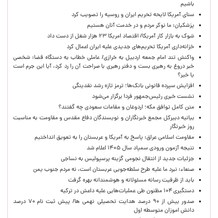
باشیم
سنای آمریکا لایحه تحریم ایران و روسیه را تصویب کرد
پزشکیان: ما نوکر مردم و در خدمت آنان هستیم
شوک به بازار کار آمریکا/ اقتصاد امریکا ۲۳ هزار شغل از دست داد
خزانه‌داری آمریکا تحریم‌های جدیدی علیه ایران اعمال کرد
واکنش تند امام جمعه اردبیل به خرازی/ عاملی خطاب به دستگاه قضا: شخصی
خبر دروغ به رهبری بست و دفتر رهبری با صراحت آن را رد کرد، آیا این جرم است
یا خیر؟
افزایش سپرده قانونی بانک‌ها؛ ترمز تازه رشد نقدینگی
نشست خبری رئیس‌جمهور فردا برگزار می‌شود
متن کامل توافق مکه؛ اردوغان و مقامات سعودی چه گفتند؟
بیانیه دبیرکل مجمع خبرنگاران و نویسندگان دفاع مقدس و مقاومت به مناسبت
روز خبرنگار
مقاومت اسلامی عراق: پاسخ به آمریکا و عربستان را به تعویق انداختیم
نتیجه آزمون ورودی سمپاد سال ۱۴۰۵ اعلام شد
جزئیات جدید از انتقال نجومی گزینه پرسپولیس به نساجی
صنعاء: نبرد ما علیه طرح سلطه‌جویی عربستان است، نه مردم جنوب یمن
باید از ظرفیت رسانه مسئولانه و هوشمندانه بهره گرفت
دستگیری ۱۰۴ مظنون طی عملیات‌هایی علیه داعش در ترکیه
صدور بیش از ۹۰ درصد هدایت تحصیلی نهمی ها/ پیش ثبت نام ۷۰ درصد
دانش اموزان متوسطه اول