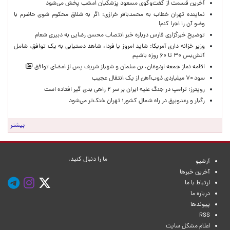
آخرین قسمت از گفت‌وگوی مسعود پزشکیان امشب پخش می‌شود
نماینده تهران خطاب به محمدباقر خرازی: اگر به شلاق محکوم شوی حاضرم با
وضو آن را اجرا کنم!
توضیح خبرگزاری فارس درباره خبر انتصاب محسن رضایی به دبیری شعام
وزیر خزانه داری آمریکا: شاید امروز یا فردا، شاهد دستیابی به یک توافق، شامل
آتش‌بس ۳۰ تا ۶۰ روزه باشیم
اقامه نماز جمعه اردوغان، بن ‌سلمان و شهباز شریف پس از امضای توافق
سود ۷۰ میلیاردی ذوب‌آهن از یک انتقال عجیب
رویترز: ترامپ در جنگ علیه ایران بر سر ۲ راهی بدی گیر افتاده است
رگبار و رعدوبرق در راه شمال کشور؛ تهران خنک‌تر می‌شود
بیشتر
ما را دنبال کنید.
آرشیو
آخرین خبرها
ارتباط با ما
درباره ما
پیوندها
RSS
اعلام مشکل سایت