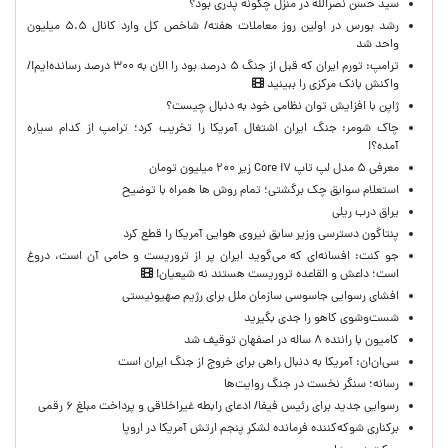
سید حسن نصرالله در منزل چگونه پدری بود؟
رشد بورس در اولین روز معاملات هفته/ شاخص کل وارد کانال ۵.۵ میلیون
واحد شد
ترامپ: تورم ایران که قبل از جنگ ۵ درصد بود را الان به ۳۰۰ درصد رسانده‌ایم!/
واکنش بانک مرکزی را ببینید
ژاپن با افزایش توان نظامی خود به دنبال چیست؟
چاک شومر: جنگ ایران اشتغال آمریکا را تخریب کرد؛ ترامپ از کدام سیاره
آمده؟!
معرفی ۵ مدل لپ تاپ Core i۷ زیر ۲۰۰ میلیون تومان
استعلام سوابق چک برگشتی؛ تمام روش ها همراه با توضیح
یراق درب ریلی
پنتاگون دسترسی وزیر سابق نیروی هوایی آمریکا را قطع کرد
جو کنت: افسانه‌ای که می‌گوید ایران پر از تروریست و حامی آن است، دروغ
است؛ داعش و القاعده تروریست هستند نه شیعیان!
افشای رسوایی جاسوسی سازمان ملل برای رژیم صهیونیستی
شست‌وشوی کاهو را جدی بگیرید
کامیون با راننده ۸ ساله در اصفهان توقیف شد
سی‌ان‌ان: آمریکا به دنبال راهی برای خروج از جنگ ایران است
رسانه؛ سنگر نخست در جنگ روایت‌ها
رسوایی جدید برای رئیس فیفا/ ادعای رابطه غیراخلاقی و پرداخت مبلغ ۶ رقمی
برکناری شوکه‌کننده فرمانده لشکر پنجم ارتش آمریکا در اروپا