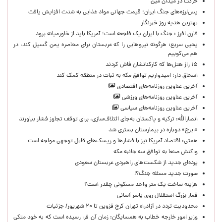
حركت در ميدان مين
پس‌لرزه‌های جنگ ایران؛ قیمت جهانی مواد غذایی به شدت افزایش یافت
بهترین هدیه روز خبرنگار
فارن افرز : جنگ با ایران یک فاجعه است؛ آمریکا باید از خاورمیانه برود
یحیی سریع: هرگونه نیروهایی را که عربستان برای محاصره یمن گسیل کند، در
هم می‌کوبیم
۱۵ راز هتل‌ها که کارکنانشان فاش کردند
اسحاق دار: امیدواریم توافق مکه به ثبات در منطقه کمک کند
آخرین عناوین روزنامه‌های اقتصادی
آخرین عناوین روزنامه‌های ورزشی
آخرین عناوین روزنامه‌های سیاسی
انصارالله: ترکیه و پاکستان به‌جای ائتلاف‌سازی، برای توقف تجاوز فشار بیاورند
«ایرج» دوباره در بیمارستان بستری شد
همتی: اقتصاد آمریکا نیز با فشارها و ریسک‌های قابل توجهی مواجه است
واکنش صنعا به توافق سه جانبه مکه
پرده‌ای جدید از شکست‌های راهبردی عربستان سعودی
صورت جدید مسئله جنگ؟!
هزینه ساخت یک متر واحد مسکونی چقدر است؟
قمار بزرگ استقلال روی یاسر آسانی
محدودیت تردد در آزادراه تهران کرج قزوین تا ۲۰ شهریور/ جزئیات
وزیر امور خارجه خطاب به همسایگان: زمان آن فرا رسیده است که به خود متکی