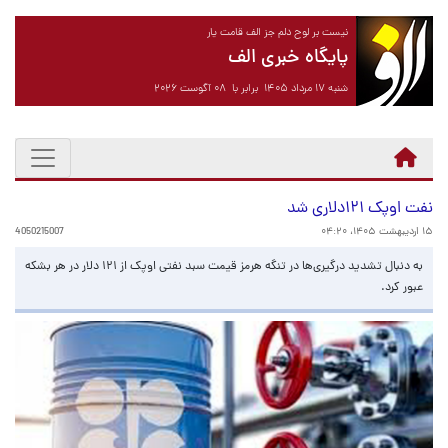
نیست بر لوح دلم جز الف قامت یار
پایگاه خبری الف
شنبه ۱۷ مرداد ۱۴۰۵ برابر با ۰۸ آگوست ۲۰۲۶
نفت اوپک ۱۲۱دلاری شد
۱۵ اردیبهشت ۱۴۰۵، ۰۴:۲۰
4050215007
به دنبال تشدید درگیری‌ها در تنگه هرمز قیمت سبد نفتی اوپک از ۱۲۱ دلار در هر بشکه
عبور کرد.