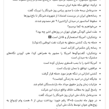
هیلاری کلینتون: کاخ سفید ترامپ شبیه کاخ‌های صدام در زمان سقوط است
ترکیه: توافق مکه علیه ایران نیست
مدیرعامل بیمه ملت با صدور پیامی روز خبرنگار را تبریک گفت
رسانه‌های ایران در بن‌بست اعتماد/ از شهروندخبرنگار تا باج‌نیوزها
سقوط آسانسور در میدان آرژانتین/ ۹ نفر مصدوم شدند
می‌خواهیم به کجا برسیم؟
علت اصلی آلودگی هوای تهران در روزهای اخیر چه بود؟
پزشکیان: آمریکا استعمارگر و قاتل است
حمله به یک کشتی متعلق به شرکت نفت ابوظبی (ادنوک)
رسانه رکن حکمرانی کارآمد است
پزشکیان: گفت‌وگوها آمریکا را مجبور به همراهی کرد/ هنر، آوردن نگاه‌های
مشترک به میدان است
آمریکا لامرد را با بمب فسفری بمباران کرده است
عراقچی: توافق با عمان نزدیک است
کشتی اماراتی در تنگه هرمز مورد حمله قرار گرفت
جایگاه ایران در امید به زندگی کجاست؟
جزئیات زمان واریز حقوق مرداد ماه بازنشستگان اعلام شد
پاسخ کروز به مطالب خلاف واقع درباره این شرکت
مدیرعامل بانک ملی ایران روز خبرنگار را تبریک گفت
در چهار ماه نخست ۱۴۰۵ رقم خورد؛ پرداخت بیش از ۸ همت وام ازدواج به
زوج‌های جوان توسط بانک ملی ایران