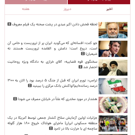
اخیر
دیروز
هفته
پربازدیدهای اخیر
لحظه‌ فحش دادن اکبر عبدی در پشت صحنه یک فیلم معروف
جو کنت: افسانه‌ای که می‌گوید ایران پر از تروریست و حامی آن
است، دروغ است؛ داعش و القاعده تروریست هستند نه
شیعیان!
سخنگوی قوه قضاییه: آقای خرازی به دادگاه ویژه روحانیت
احضار شد
ترامپ: تورم ایران که قبل از جنگ ۵ درصد بود را الان به ۳۰۰
درصد رسانده‌ایم!/واکنش بانک مرکزی را ببینید
هشدار در مورد مخدری که علناً در خیابان مصرف می شود!
جزئیات اولین آزمایش سلاح کشتار جمعی توسط آمریکا در یک
منطقه مسکونی ایران| ماجرای هولناک خروج ۱۸۰ هزار گلوله
ساچمه ای با حرارت بالا در لامرد