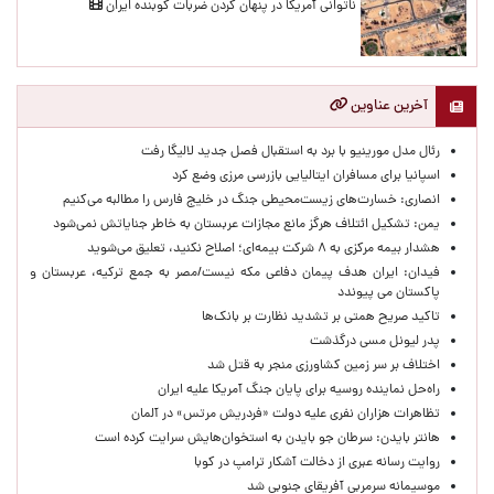
ناتوانی آمریکا در پنهان کردن ضربات کوبنده ایران
آخرین عناوین
رئال مدل مورینیو با برد به استقبال فصل جدید لالیگا رفت
اسپانیا برای مسافران ایتالیایی بازرسی مرزی وضع کرد
انصاری: خسارت‌های زیست‌محیطی جنگ در خلیج فارس را مطالبه‌ می‌کنیم
یمن: تشکیل ائتلاف هرگز مانع مجازات عربستان به خاطر جنایاتش نمی‌شود
هشدار بیمه مرکزی به ۸ شرکت بیمه‌ای؛ اصلاح نکنید، تعلیق می‌شوید
فیدان: ایران هدف پیمان دفاعی مکه نیست/مصر به جمع ترکیه، عربستان و
پاکستان می پیوندد
تاکید صریح همتی بر تشدید نظارت بر بانک‌ها
پدر لیونل مسی درگذشت
اختلاف بر سر زمین کشاورزی منجر به قتل شد
راه‌حل نماینده روسیه برای پایان جنگ آمریکا علیه ایران
تظاهرات هزاران نفری علیه دولت «فردریش مرتس» در آلمان
هانتر بایدن: سرطان جو بایدن به استخوان‌هایش سرایت کرده است
روایت رسانه عبری از دخالت آشکار ترامپ در کوبا
موسیمانه سرمربی آفریقای جنوبی شد