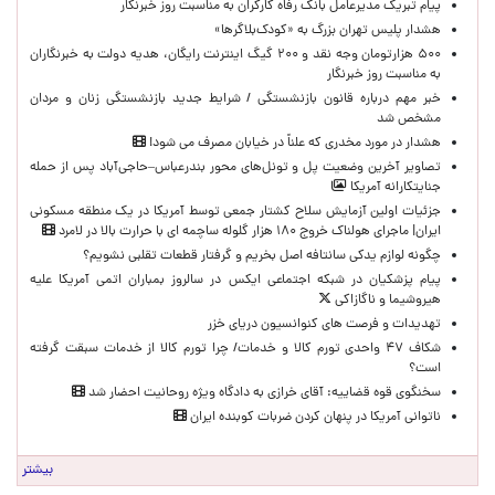
پیام تبریک مدیرعامل بانک رفاه کارگران به مناسبت روز خبرنگار
هشدار پلیس تهران بزرگ به «کودک‌بلاگرها»
۵۰۰ هزارتومان وجه نقد و ۲۰۰ گیگ اینترنت رایگان، هدیه دولت به خبرنگاران
به مناسبت روز خبرنگار
خبر مهم درباره قانون بازنشستگی / شرایط جدید بازنشستگی زنان و مردان
مشخص شد
هشدار در مورد مخدری که علناً در خیابان مصرف می شود!
تصاویر آخرین وضعیت پل و تونل‌های محور بندرعباس–حاجی‌آباد پس از حمله
جنایتکارانه آمریکا
جزئیات اولین آزمایش سلاح کشتار جمعی توسط آمریکا در یک منطقه مسکونی
ایران| ماجرای هولناک خروج ۱۸۰ هزار گلوله ساچمه ای با حرارت بالا در لامرد
چگونه لوازم یدکی سانتافه اصل بخریم و گرفتار قطعات تقلبی نشویم؟
پیام پزشکیان در شبکه اجتماعی ایکس در سالروز بمباران اتمی آمریکا علیه
هیروشیما و ناگازاکی
تهدیدات و فرصت های کنوانسیون دریای خزر
شکاف ۴۷ واحدی تورم کالا و خدمات/ چرا تورم کالا از خدمات سبقت گرفته
است؟
سخنگوی قوه قضاییه: آقای خرازی به دادگاه ویژه روحانیت احضار شد
ناتوانی آمریکا در پنهان کردن ضربات کوبنده ایران
بیشتر