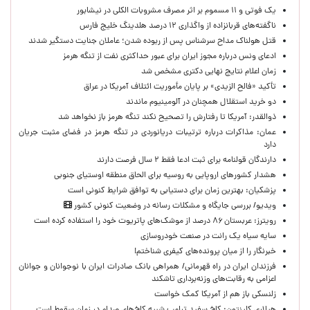
یک فوتی و ۱۱ مسموم بر اثر مصرف مشروبات الکلی در نیشابور
ناگفته‌های قربانزاده از واگذاری ۱۲ درصد هلدینگ خلیج فارس
قتل هولناک مداح سرشناس پس از ربوده شدن؛ عاملان جنایت دستگیر شدند
ادعای ونس درباره مجوز ایران برای عبور حداکثری نفت از تنگه هرمز
زمان اعلام نتایج نهایی دکتری مشخص شد
تأکید «فالح الزیدی» بر پایان مأموریت ائتلاف آمریکا در عراق
دو خرید استقلال همچنان در آلومینیوم ماندند
ذوالقدر: آمریکا تا رفتارش را تصحیح نکند تنگه هرمز باز نخواهد شد
عمان: مذاکرات درباره ترتیبات دریانوردی در تنگه هرمز در فضای مثبت جریان
دارد
دارندگان قولنامه برای ثبت ادعا فقط ۲ سال فرصت دارند
هشدار کشورهای اروپایی به روسیه برای الحاق منطقه اوستیای جنوبی
پزشکیان‌: بهترین زمان برای دستیابی به توافق شرایط کنونی است
ویدیو/ بررسی جایگاه و مشکلات رسانه در وضعیت کنونی کشور
رویترز: عربستان ۸۶ درصد از موشک‌های پاتریوت خود را استفاده کرده است
سایه سیاه یک رانت در صنعت خودروسازی
خبرنگار را از میان پرونده‌های کیفری شناختم!
​فرزندان ایران در راه قهرمانی/ همراهی بانک صادرات ایران با نوجوانان و جوانان
اعزامی به رقابت‌های وزنه‌برداری تاشکند
زلنسکی باز هم از آمریکا کمک خواست