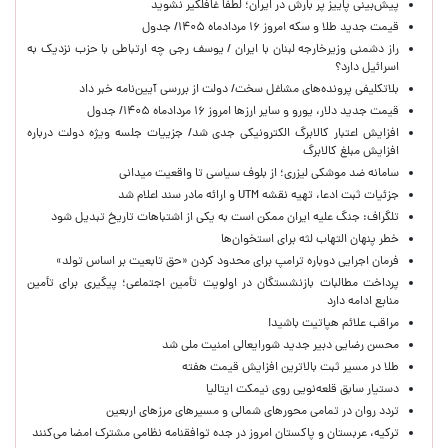
پیش‌بینی پاییز پر بارش در ایران؛ لطفا غافلگیر نشوید
قیمت جدید طلا و سکه امروز ۱۶ مردادماه ۱۴۰۵/ جدول
راز دشمنی وزیرخارجه لبنان با ایران / یوسف رجی چه ارتباطی با حزب نزدیک به
اسرائیل دارد؟
بلاتکلیفی پرونده‌های مشاغل سخت/ دولت از بررسی آیین‌نامه خبر داد
قیمت جدید دلار، یورو و سایر ارزها امروز ۱۶ مردادماه ۱۴۰۵/ جدول
افزایش اعتبار کالابرگ الکترونیکی جدی شد/ جزییات جلسه ویژه دولت درباره
افزایش مبلغ کالابرگ
سامانه ضد موشکی لیزری؛ از بلوف سیاسی تا واقعیت میدانی
جزئیات ثبت ادعا، تهیه نقشه UTM و ارائه مادر سند اعلام شد
تلگراف: جنگ علیه ایران ممکن است به یکی از اشتباهات تاریخ تبدیل شود
خطر پنهان التهاب لثه برای استخوان‌ها
فرمان اجرایی دوباره ترامپ برای محدود کردن «حق تابعیت بر اساس تولد»
پرداخت مطالبات بازنشستگان در اولویت تأمین اجتماعی؛ پیگیری برای تأمین
منابع ادامه دارد
مراقب علائم هپاتیت باشید!
محسن رضایی دبیر جدید شورایعالی امنیت ملی شد
طلا در مسیر ثبت بالاترین افزایش قیمت هفته
دستیار سابق قلعه‌نویی روی نیمکت ایتالیا
تردد روان در تمامی محورهای شمالی و مسیرهای مرزهای اربعین
ترکیه، عربستان و پاکستان امروز در جده توافقنامه نظامی مشترک امضا می‌کنند