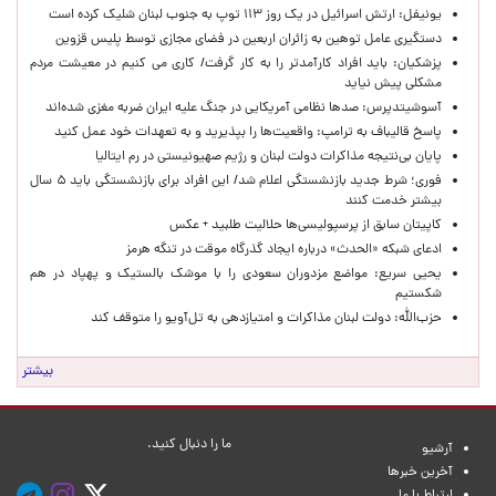
یونیفل: ارتش اسرائیل در یک روز ۱۱۳ توپ به جنوب لبنان شلیک کرده است
دستگیری عامل توهین به زائران اربعین در فضای مجازی توسط پلیس قزوین
پزشکیان: باید افراد کارآمدتر را به کار گرفت/ کاری می کنیم در معیشت مردم
مشکلی پیش نیاید
آسوشیتدپرس: صدها نظامی آمریکایی در جنگ علیه ایران ضربه مغزی شده‌اند
پاسخ قالیباف به ترامپ: واقعیت‌ها را بپذیرید و به تعهدات خود عمل کنید
پایان بی‌نتیجه مذاکرات دولت لبنان و رژیم صهیونیستی در رم ایتالیا
فوری؛ شرط جدید بازنشستگی اعلام شد/ این افراد برای بازنشستگی باید ۵ سال
بیشتر خدمت کنند
کاپیتان سابق از پرسپولیسی‌ها حلالیت طلبید + عکس
ادعای شبکه «الحدث» درباره ایجاد گذرگاه موقت در تنگه هرمز
یحیی سریع: مواضع مزدوران سعودی را با موشک بالستیک و پهپاد در هم
شکستیم
حزب‌الله: دولت لبنان مذاکرات و امتیازدهی به تل‌آویو را متوقف کند
بیشتر
ما را دنبال کنید.
آرشیو
آخرین خبرها