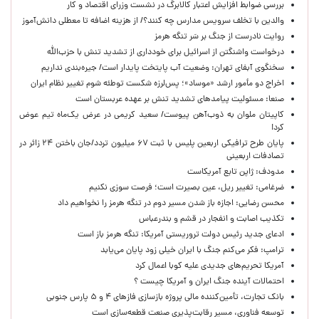
بررسی ضوابط افزایش اعتبار کالابرگ در نشست وزرای اقتصاد و کار
والدین با تخلف سرویس مدارس چه کنند؟/ از هزینه اضافه تا معطلی دانش‌آموز
روایت نادرست از جنگ بر سَر تنگه هرمز
درخواست واشنگتن از اسرائیل برای خودداری از تشدید تنش با حزب‌الله
سخنگوی آبفای تهران: وضعیت آب پایتخت پایدار است/ جیره‌بندی نداریم
اخراج دو مأمور ارشد «موساد»؛ پس‌لرزه شکست توطئه شوم تغییر نظام ایران
صنعا: مسئولیت پیامدهای تشدید تنش بر عهده عربستان است
کاپیتان ملوان به ذوب‌آهن پیوست/ سعید کریمی در عرض یک‌ماه تیم عوض
کرد!
پایان طرح ترافیکی اربعین پلیس با ثبت ۶۷ میلیون تردد/جان باختن ۲۴ زائر در
تصادفات اربعینی
مدودف: ژاپن تابع آمریکاست
ضرغامی: تغییر ریل، عین بصیرت است؛ فرصت سوزی نکنیم
محسن رضایی: اجازه باز شدن مسیر دوم در تنگه هرمز را نخواهیم داد
تکذیب اصابت و انفجار در قشم و بندرعباس
ادعای جدید رئیس دولت تروریستی آمریکا: تنگه هرمز باز است
ترامپ: فکر می‌کنم جنگ با ایران خیلی زود پایان می‌یابد
آمریکا تحریم‌های جدیدی علیه کوبا اعمال کرد
احتمالات آینده جنگ ایران و آمریکا چیست ؟
بانک تجارت، تأمین‌کننده مالی پروژه بازسازی فازهای ۴ و ۵ پارس جنوبی
توسعه فناوری، مسیر رقابت‌پذیری صنعت قطعه‌سازی است