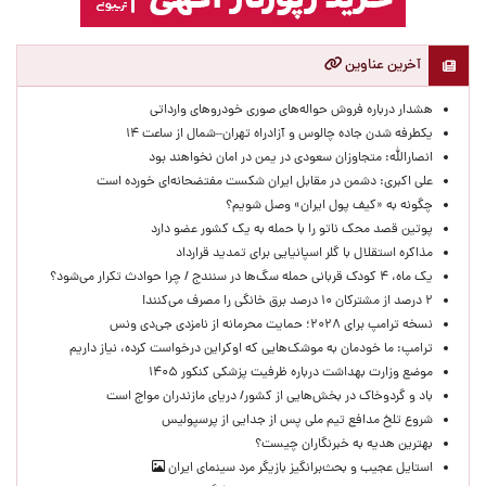
آخرین عناوین
هشدار درباره فروش حواله‌های صوری خودروهای وارداتی
یکطرفه شدن جاده چالوس و آزادراه تهران–شمال از ساعت ۱۴
انصارالله: متجاوزان سعودی در یمن در امان نخواهند بود
علی اکبری: دشمن در مقابل ایران شکست مفتضحانه‌ای خورده است
چگونه به «کیف پول ایران» وصل شویم؟
پوتین قصد محک ناتو را با حمله به یک کشور عضو دارد
مذاکره استقلال با گلر اسپانیایی برای تمدید قرارداد
یک ماه، ۴ کودک قربانی حمله سگ‌ها در سنندج / چرا حوادث تکرار می‌شود؟
۲ درصد از مشترکان ۱۰ درصد برق خانگی را مصرف می‌کنند!
نسخه ترامپ برای ۲۰۲۸؛ حمایت محرمانه از نامزدی جی‌دی ونس
ترامپ: ما خودمان به موشک‌هایی که اوکراین درخواست کرده، نیاز داریم
موضع وزارت بهداشت درباره ظرفیت پزشکی کنکور ۱۴۰۵
باد و گردوخاک در بخش‌هایی از کشور/ دریای مازندران مواج است
شروع تلخ مدافع تیم ملی پس از جدایی از پرسپولیس
بهترین هدیه به خبرنگاران چیست؟
استایل عجیب و بحث‌برانگیز بازیگر مرد سینمای ایران