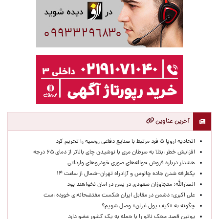
آخرین عناوین
اتحادیه اروپا ۵ فرد مرتبط با صنایع دفاعی روسیه را تحریم کرد
افزایش خطر ابتلا به سرطان مری با نوشیدن چای بالاتر از دمای ۶۵ درجه
هشدار درباره فروش حواله‌های صوری خودروهای وارداتی
یکطرفه شدن جاده چالوس و آزادراه تهران–شمال از ساعت ۱۴
انصارالله: متجاوزان سعودی در یمن در امان نخواهند بود
علی اکبری: دشمن در مقابل ایران شکست مفتضحانه‌ای خورده است
چگونه به «کیف پول ایران» وصل شویم؟
پوتین قصد محک ناتو را با حمله به یک کشور عضو دارد