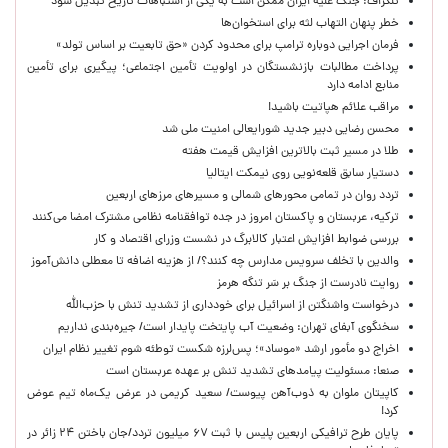
تلگراف: جنگ علیه ایران ممکن است به یکی از اشتباهات تاریخ تبدیل شود
خطر پنهان التهاب لثه برای استخوان‌ها
فرمان اجرایی دوباره ترامپ برای محدود کردن «حق تابعیت بر اساس تولد»
پرداخت مطالبات بازنشستگان در اولویت تأمین اجتماعی؛ پیگیری برای تأمین
منابع ادامه دارد
مراقب علائم هپاتیت باشید!
محسن رضایی دبیر جدید شورایعالی امنیت ملی شد
طلا در مسیر ثبت بالاترین افزایش قیمت هفته
دستیار سابق قلعه‌نویی روی نیمکت ایتالیا
تردد روان در تمامی محورهای شمالی و مسیرهای مرزهای اربعین
ترکیه، عربستان و پاکستان امروز در جده توافقنامه نظامی مشترک امضا می‌کنند
بررسی ضوابط افزایش اعتبار کالابرگ در نشست وزرای اقتصاد و کار
والدین با تخلف سرویس مدارس چه کنند؟/ از هزینه اضافه تا معطلی دانش‌آموز
روایت نادرست از جنگ بر سَر تنگه هرمز
درخواست واشنگتن از اسرائیل برای خودداری از تشدید تنش با حزب‌الله
سخنگوی آبفای تهران: وضعیت آب پایتخت پایدار است/ جیره‌بندی نداریم
اخراج دو مأمور ارشد «موساد»؛ پس‌لرزه شکست توطئه شوم تغییر نظام ایران
صنعا: مسئولیت پیامدهای تشدید تنش بر عهده عربستان است
کاپیتان ملوان به ذوب‌آهن پیوست/ سعید کریمی در عرض یک‌ماه تیم عوض
کرد!
پایان طرح ترافیکی اربعین پلیس با ثبت ۶۷ میلیون تردد/جان باختن ۲۴ زائر در