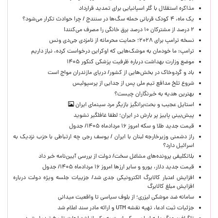
مذاکره استقلال با گلر اسپانیایی برای تمدید قرارداد
یک ماه، ۴ کودک قربانی حمله سگ‌ها در سنندج / چرا حوادث تکرار می‌شود؟
۲ درصد از مشترکان ۱۰ درصد برق خانگی را مصرف می‌کنند!
نسخه ترامپ برای ۲۰۲۸؛ حمایت محرمانه از نامزدی جی‌دی ونس
ترامپ: ما خودمان به موشک‌هایی که اوکراین درخواست کرده، نیاز داریم
موضع وزارت بهداشت درباره ظرفیت پزشکی کنکور ۱۴۰۵
باد و گردوخاک در بخش‌هایی از کشور/ دریای مازندران مواج است
شروع تلخ مدافع تیم ملی پس از جدایی از پرسپولیس
بهترین هدیه به خبرنگاران چیست؟
استایل عجیب و بحث‌برانگیز بازیگر مرد سینمای ایران
پیش‌بینی پاییز پر بارش در ایران؛ لطفا غافلگیر نشوید
قیمت جدید طلا و سکه امروز ۱۶ مردادماه ۱۴۰۵/ جدول
راز دشمنی وزیرخارجه لبنان با ایران / یوسف رجی چه ارتباطی با حزب نزدیک به
اسرائیل دارد؟
بلاتکلیفی پرونده‌های مشاغل سخت/ دولت از بررسی آیین‌نامه خبر داد
قیمت جدید دلار، یورو و سایر ارزها امروز ۱۶ مردادماه ۱۴۰۵/ جدول
افزایش اعتبار کالابرگ الکترونیکی جدی شد/ جزییات جلسه ویژه دولت درباره
افزایش مبلغ کالابرگ
سامانه ضد موشکی لیزری؛ از بلوف سیاسی تا واقعیت میدانی
جزئیات ثبت ادعا، تهیه نقشه UTM و ارائه مادر سند اعلام شد