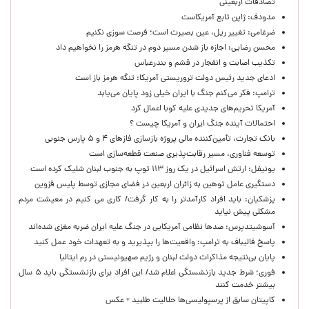
تصادفات اربعینی
مدودف: ژاپن تابع آمریکاست
ضرغامی: تغییر ریل، عین بصیرت است؛ فرصت سوزی نکنیم
محسن رضایی: اجازه باز شدن مسیر دوم در تنگه هرمز را نخواهیم داد
تکذیب اصابت و انفجار در قشم و بندرعباس
ادعای جدید رئیس دولت تروریستی آمریکا: تنگه هرمز باز است
ترامپ: فکر می‌کنم جنگ با ایران خیلی زود پایان می‌یابد
آمریکا تحریم‌های جدیدی علیه کوبا اعمال کرد
احتمالات آینده جنگ ایران و آمریکا چیست ؟
بانک تجارت، تأمین‌کننده مالی پروژه بازسازی فازهای ۴ و ۵ پارس جنوبی
توسعه فناوری، مسیر رقابت‌پذیری صنعت قطعه‌سازی است
یونیفل: ارتش اسرائیل در یک روز ۱۱۳ توپ به جنوب لبنان شلیک کرده است
دستگیری عامل توهین به زائران اربعین در فضای مجازی توسط پلیس قزوین
پزشکیان: باید افراد کارآمدتر را به کار گرفت/ کاری می کنیم در معیشت مردم
مشکلی پیش نیاید
آسوشیتدپرس: صدها نظامی آمریکایی در جنگ علیه ایران ضربه مغزی شده‌اند
پاسخ قالیباف به ترامپ: واقعیت‌ها را بپذیرید و به تعهدات خود عمل کنید
پایان بی‌نتیجه مذاکرات دولت لبنان و رژیم صهیونیستی در رم ایتالیا
فوری؛ شرط جدید بازنشستگی اعلام شد/ این افراد برای بازنشستگی باید ۵ سال
بیشتر خدمت کنند
کاپیتان سابق از پرسپولیسی‌ها حلالیت طلبید + عکس