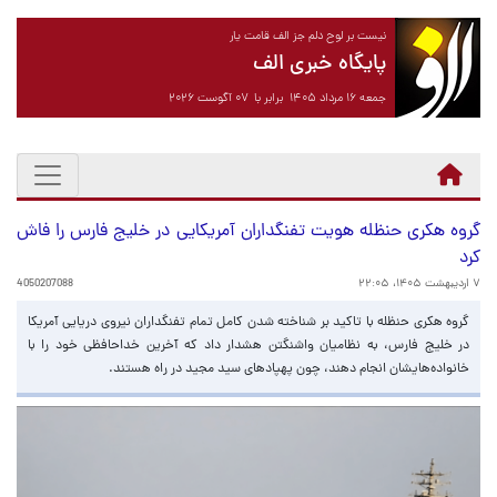
نیست بر لوح دلم جز الف قامت یار
پایگاه خبری الف
جمعه ۱۶ مرداد ۱۴۰۵ برابر با ۰۷ آگوست ۲۰۲۶
گروه هکری حنظله هویت تفنگداران آمریکایی در خلیج فارس را فاش
کرد
۷ اردیبهشت ۱۴۰۵، ۲۲:۰۵
4050207088
گروه هکری حنظله با تاکید بر شناخته شدن کامل تمام تفنگداران نیروی دریایی آمریکا
در خلیج فارس، به نظامیان واشنگتن هشدار داد که آخرین خداحافظی خود را با
خانواده‌هایشان انجام دهند، چون پهپادهای سید مجید در راه هستند.