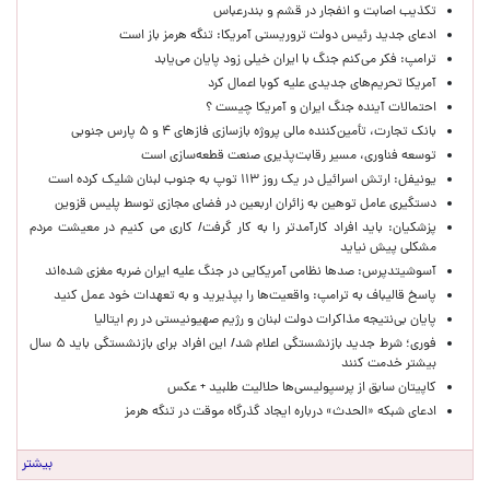
تکذیب اصابت و انفجار در قشم و بندرعباس
ادعای جدید رئیس دولت تروریستی آمریکا: تنگه هرمز باز است
ترامپ: فکر می‌کنم جنگ با ایران خیلی زود پایان می‌یابد
آمریکا تحریم‌های جدیدی علیه کوبا اعمال کرد
احتمالات آینده جنگ ایران و آمریکا چیست ؟
بانک تجارت، تأمین‌کننده مالی پروژه بازسازی فازهای ۴ و ۵ پارس جنوبی
توسعه فناوری، مسیر رقابت‌پذیری صنعت قطعه‌سازی است
یونیفل: ارتش اسرائیل در یک روز ۱۱۳ توپ به جنوب لبنان شلیک کرده است
دستگیری عامل توهین به زائران اربعین در فضای مجازی توسط پلیس قزوین
پزشکیان: باید افراد کارآمدتر را به کار گرفت/ کاری می کنیم در معیشت مردم
مشکلی پیش نیاید
آسوشیتدپرس: صدها نظامی آمریکایی در جنگ علیه ایران ضربه مغزی شده‌اند
پاسخ قالیباف به ترامپ: واقعیت‌ها را بپذیرید و به تعهدات خود عمل کنید
پایان بی‌نتیجه مذاکرات دولت لبنان و رژیم صهیونیستی در رم ایتالیا
فوری؛ شرط جدید بازنشستگی اعلام شد/ این افراد برای بازنشستگی باید ۵ سال
بیشتر خدمت کنند
کاپیتان سابق از پرسپولیسی‌ها حلالیت طلبید + عکس
ادعای شبکه «الحدث» درباره ایجاد گذرگاه موقت در تنگه هرمز
بیشتر