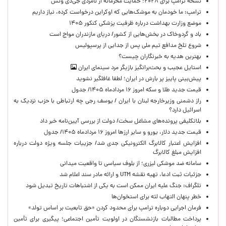
نسخه ترامپ برای ۲۰۲۸؛ حمایت محرمانه از نامزدی جی‌دی ونس
ترامپ: ما خودمان به موشک‌هایی که اوکراین درخواست کرده، نیاز داریم
موضع وزارت بهداشت درباره ظرفیت پزشکی کنکور ۱۴۰۵
باد و گردوخاک در بخش‌هایی از کشور/ دریای مازندران مواج است
شروع تلخ مدافع تیم ملی پس از جدایی از پرسپولیس
بهترین هدیه به خبرنگاران چیست؟
استایل عجیب و بحث‌برانگیز بازیگر مرد سینمای ایران
پیش‌بینی پاییز پر بارش در ایران؛ لطفا غافلگیر نشوید
قیمت جدید طلا و سکه امروز ۱۶ مردادماه ۱۴۰۵/ جدول
راز دشمنی وزیرخارجه لبنان با ایران / یوسف رجی چه ارتباطی با حزب نزدیک به
اسرائیل دارد؟
بلاتکلیفی پرونده‌های مشاغل سخت/ دولت از بررسی آیین‌نامه خبر داد
قیمت جدید دلار، یورو و سایر ارزها امروز ۱۶ مردادماه ۱۴۰۵/ جدول
افزایش اعتبار کالابرگ الکترونیکی جدی شد/ جزییات جلسه ویژه دولت درباره
افزایش مبلغ کالابرگ
سامانه ضد موشکی لیزری؛ از بلوف سیاسی تا واقعیت میدانی
جزئیات ثبت ادعا، تهیه نقشه UTM و ارائه مادر سند اعلام شد
تلگراف: جنگ علیه ایران ممکن است به یکی از اشتباهات تاریخ تبدیل شود
خطر پنهان التهاب لثه برای استخوان‌ها
فرمان اجرایی دوباره ترامپ برای محدود کردن «حق تابعیت بر اساس تولد»
پرداخت مطالبات بازنشستگان در اولویت تأمین اجتماعی؛ پیگیری برای تأمین