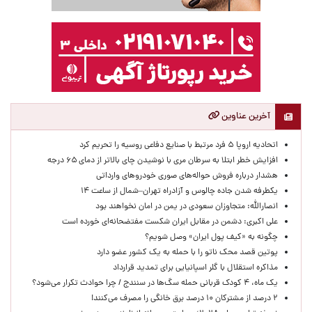
آخرین عناوین
اتحادیه اروپا ۵ فرد مرتبط با صنایع دفاعی روسیه را تحریم کرد
افزایش خطر ابتلا به سرطان مری با نوشیدن چای بالاتر از دمای ۶۵ درجه
هشدار درباره فروش حواله‌های صوری خودروهای وارداتی
یکطرفه شدن جاده چالوس و آزادراه تهران–شمال از ساعت ۱۴
انصارالله: متجاوزان سعودی در یمن در امان نخواهند بود
علی اکبری: دشمن در مقابل ایران شکست مفتضحانه‌ای خورده است
چگونه به «کیف پول ایران» وصل شویم؟
پوتین قصد محک ناتو را با حمله به یک کشور عضو دارد
مذاکره استقلال با گلر اسپانیایی برای تمدید قرارداد
یک ماه، ۴ کودک قربانی حمله سگ‌ها در سنندج / چرا حوادث تکرار می‌شود؟
۲ درصد از مشترکان ۱۰ درصد برق خانگی را مصرف می‌کنند!