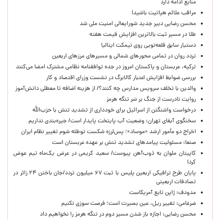
منابع ادامه دارد
مراقب علائم هپاتیت باشید!
محسن رضایی دبیر جدید شورایعالی امنیت ملی شد
طلا در مسیر ثبت بالاترین افزایش قیمت هفته
دستیار سابق قلعه‌نویی روی نیمکت ایتالیا
تردد روان در تمامی محورهای شمالی و مسیرهای مرزهای اربعین
ترکیه، عربستان و پاکستان امروز در جده توافقنامه نظامی مشترک امضا می‌کنند
بررسی ضوابط افزایش اعتبار کالابرگ در نشست وزرای اقتصاد و کار
والدین با تخلف سرویس مدارس چه کنند؟/ از هزینه اضافه تا معطلی دانش‌آموز
روایت نادرست از جنگ بر سَر تنگه هرمز
درخواست واشنگتن از اسرائیل برای خودداری از تشدید تنش با حزب‌الله
سخنگوی آبفای تهران: وضعیت آب پایتخت پایدار است/ جیره‌بندی نداریم
اخراج دو مأمور ارشد «موساد»؛ پس‌لرزه شکست توطئه شوم تغییر نظام ایران
صنعا: مسئولیت پیامدهای تشدید تنش بر عهده عربستان است
کاپیتان ملوان به ذوب‌آهن پیوست/ سعید کریمی در عرض یک‌ماه تیم عوض
کرد!
پایان طرح ترافیکی اربعین پلیس با ثبت ۶۷ میلیون تردد/جان باختن ۲۴ زائر در
تصادفات اربعینی
مدودف: ژاپن تابع آمریکاست
ضرغامی: تغییر ریل، عین بصیرت است؛ فرصت سوزی نکنیم
محسن رضایی: اجازه باز شدن مسیر دوم در تنگه هرمز را نخواهیم داد