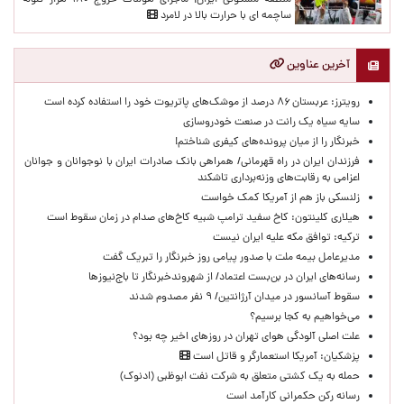
منطقه مسکونی ایران| ماجرای هولناک خروج ۱۸۰ هزار گلوله
ساچمه ای با حرارت بالا در لامرد
آخرین عناوین
رویترز: عربستان ۸۶ درصد از موشک‌های پاتریوت خود را استفاده کرده است
سایه سیاه یک رانت در صنعت خودروسازی
خبرنگار را از میان پرونده‌های کیفری شناختم!
​فرزندان ایران در راه قهرمانی/ همراهی بانک صادرات ایران با نوجوانان و جوانان
اعزامی به رقابت‌های وزنه‌برداری تاشکند
زلنسکی باز هم از آمریکا کمک خواست
هیلاری کلینتون: کاخ سفید ترامپ شبیه کاخ‌های صدام در زمان سقوط است
ترکیه: توافق مکه علیه ایران نیست
مدیرعامل بیمه ملت با صدور پیامی روز خبرنگار را تبریک گفت
رسانه‌های ایران در بن‌بست اعتماد/ از شهروندخبرنگار تا باج‌نیوزها
سقوط آسانسور در میدان آرژانتین/ ۹ نفر مصدوم شدند
می‌خواهیم به کجا برسیم؟
علت اصلی آلودگی هوای تهران در روزهای اخیر چه بود؟
پزشکیان: آمریکا استعمارگر و قاتل است
حمله به یک کشتی متعلق به شرکت نفت ابوظبی (ادنوک)
رسانه رکن حکمرانی کارآمد است