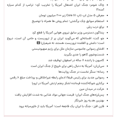
چاک شومر: جنگ ایران اشتغال آمریکا را تخریب کرد؛ ترامپ از کدام سیاره
آمده؟!
معرفی ۵ مدل لپ تاپ Core i۷ زیر ۲۰۰ میلیون تومان
استعلام سوابق چک برگشتی؛ تمام روش ها همراه با توضیح
یراق درب ریلی
پنتاگون دسترسی وزیر سابق نیروی هوایی آمریکا را قطع کرد
جو کنت: افسانه‌ای که می‌گوید ایران پر از تروریست و حامی آن است، دروغ
است؛ داعش و القاعده تروریست هستند نه شیعیان!
افشای رسوایی جاسوسی سازمان ملل برای رژیم صهیونیستی
شست‌وشوی کاهو را جدی بگیرید
کامیون با راننده ۸ ساله در اصفهان توقیف شد
سی‌ان‌ان: آمریکا به دنبال راهی برای خروج از جنگ ایران است
رسانه؛ سنگر نخست در جنگ روایت‌ها
رسوایی جدید برای رئیس فیفا/ ادعای رابطه غیراخلاقی و پرداخت مبلغ ۶ رقمی
برکناری شوکه‌کننده فرمانده لشکر پنجم ارتش آمریکا در اروپا
حركت در ميدان مين
پس‌لرزه‌های جنگ ایران؛ قیمت جهانی مواد غذایی به شدت افزایش یافت
بهترین هدیه روز خبرنگار
فارن افرز : جنگ با ایران یک فاجعه است؛ آمریکا باید از خاورمیانه برود