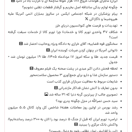
ایران| ماجرای هولناک خروج ۱۸۰ هزار گلوله ساچمه ای با حرارت بالا در لامرد
چگونه لوازم یدکی سانتافه اصل بخریم و گرفتار قطعات تقلبی نشویم؟
پیام پزشکیان در شبکه اجتماعی ایکس در سالروز بمباران اتمی آمریکا علیه
هیروشیما و ناگازاکی
تهدیدات و فرصت های کنوانسیون دریای خزر
شکاف ۴۷ واحدی تورم کالا و خدمات/ چرا تورم کالا از خدمات سبقت گرفته
است؟
سخنگوی قوه قضاییه: آقای خرازی به دادگاه ویژه روحانیت احضار شد
ناتوانی آمریکا در پنهان کردن ضربات کوبنده ایران
قیمت جدید طلا و سکه امروز ۱۷ مردادماه ۱۴۰۵/ طلا ۱۹ میلیون تومان شد +
جدول
لحظه‌ فحش دادن اکبر عبدی در پشت صحنه یک فیلم معروف
دستور سازمان غذا و دارو برای جمع‌آوری ۳ محصول سلامت‌محور
شایعات مربوط به معافیت سربازان فراری کذب است
بدون تعارف با آتش نشان فداکار مازندرانی
تصویری جالب از پیرترین گربه دنیا که ۳۱ ساله شد
سید حسن نصرالله در منزل چگونه پدری بود؟
رشد بورس در اولین روز معاملات هفته/ شاخص کل وارد کانال ۵.۵ میلیون
واحد شد
ترامپ: تورم ایران که قبل از جنگ ۵ درصد بود را الان به ۳۰۰ درصد رسانده‌ایم!/
واکنش بانک مرکزی را ببینید
ژاپن با افزایش توان نظامی خود به دنبال چیست؟