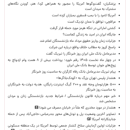
پزشکیان: گفت‌وگوها آمریکا را مجبور به همراهی کرد/ هنر، آوردن نگاه‌های
مشترک به میدان است
آمریکا لامرد را با بمب فسفری بمباران کرده است
عراقچی: توافق با عمان نزدیک است
کشتی اماراتی در تنگه هرمز مورد حمله قرار گرفت
جایگاه ایران در امید به زندگی کجاست؟
جزئیات زمان واریز حقوق مرداد ماه بازنشستگان اعلام شد
پاسخ کروز به مطالب خلاف واقع درباره این شرکت
مدیرعامل بانک ملی ایران روز خبرنگار را تبریک گفت
در چهار ماه نخست ۱۴۰۵ رقم خورد؛ پرداخت بیش از ۸ همت وام ازدواج به
زوج‌های جوان توسط بانک ملی ایران
پیام تبریک مدیرعامل بانک رفاه کارگران به مناسبت روز خبرنگار
هشدار پلیس تهران بزرگ به «کودک‌بلاگرها»
۵۰۰ هزارتومان وجه نقد و ۲۰۰ گیگ اینترنت رایگان، هدیه دولت به خبرنگاران
به مناسبت روز خبرنگار
خبر مهم درباره قانون بازنشستگی / شرایط جدید بازنشستگی زنان و مردان
مشخص شد
هشدار در مورد مخدری که علناً در خیابان مصرف می شود!
تصاویر آخرین وضعیت پل و تونل‌های محور بندرعباس–حاجی‌آباد پس از حمله
جنایتکارانه آمریکا
جزئیات اولین آزمایش سلاح کشتار جمعی توسط آمریکا در یک منطقه مسکونی