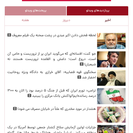
پربازدیدهای ویدئو
پربحث‌های ویدئو
اخیر
دیروز
هفته
پربازدیدهای اخیر
لحظه‌ فحش دادن اکبر عبدی در پشت صحنه یک فیلم معروف
جو کنت: افسانه‌ای که می‌گوید ایران پر از تروریست و حامی آن
است، دروغ است؛ داعش و القاعده تروریست هستند نه
شیعیان!
سخنگوی قوه قضاییه: آقای خرازی به دادگاه ویژه روحانیت
احضار شد
ترامپ: تورم ایران که قبل از جنگ ۵ درصد بود را الان به ۳۰۰
درصد رسانده‌ایم!/واکنش بانک مرکزی را ببینید
هشدار در مورد مخدری که علناً در خیابان مصرف می شود!
جزئیات اولین آزمایش سلاح کشتار جمعی توسط آمریکا در یک