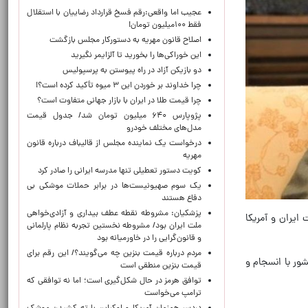
عجیب اما واقعی:رقم فسخ قرارداد رضاییان با استقلال
فقط ۱۰۰میلیون تومان!
اصلاح قانون مهریه به دستورکار مجلس بازگشت
این خوراکی‌ها را بخورید تا آلزایمر نگیرید
دو بازیکن آزاد در راه پیوستن به پرسپولیس
چرا خداوند بر خوردن این ۳ میوه تأکید کرده است؟!
چرا قیمت طلا در ایران با بازار جهانی متفاوت است؟
پژوپارس ۶۴۰ میلیون تومان شد/ جدول قیمت
مدل‌های مختلف خودرو
درخواست یک نماینده مجلس از قالیباف درباره قانون
مهریه
کویت دستور تعطیلی تنها مدرسه ایرانی را صادر کرد
یک‌ سوم صهیونیست‌ها در برابر حملات موشکی بی
دفاع هستند
پزشکیان: مشروطه نقطه عطف بیداری و آزادی‌خواهی
ایران و آمریکا
ملت ایران بود/ مشروطه نخستین تجربه نظام پارلمانی
و قانون‌گرایی را در خاورمیانه بود
مردم درباره قیمت بنزین چه می‌گویند؟/ این رقم برای
ور با انسجام و
قیمت بنزین منطقی است
توافق هرمز در حال شکل‌گیری است؛ اما نه توافقی که
ترامپ می‌خواست