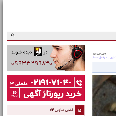
4050205030
آخرین عناوین