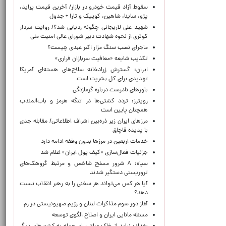
سقوط آزاد قیمت خودرو در بازار/ آخرین قیمت پراید،
پژو، ساینا، شاهین، کوییک و تارا + جدول
شهید علی لاریجانی چگونه ردیابی شد؟/ روایت سردار
کوثری از نحوه شهادت دبیر شورای عالی امنیت ملی
ماجرای نصب سنگ مزار اکبر عبدی چیست؟
تکذیب شایعه «معافیت سربازان فراری»
ایران: گسترش زرادخانه سلاح‌های هسته‌ای آمریکا
تهدیدی برای کل بشریت است
باورهای نادرست درباره گرمازدگی
رویترز: تردد کشتی‌ها در تنگه هرمز و باب‌المندب
همچنان پایین است
مرزهای ایران زیر ذره‌بین اشراف اطلاعاتی/ مقابله جدی
با پدیده قاچاق
خدمات اربعین در مرزها بدون وقفه ادامه دارد
جزئیات فعال‌سازی «کیف پول ایران» اعلام شد
سپاه: ۸ شرور مسلح شاخص و مرتبط گروهک‌های
تروریستی دستگیر شدند
آیا هر کس می‌تواند هر سخنی را به رهبر انقلاب نسبت
دهد؟
آغاز دور سوم مذاکرات لبنان و رژیم صهیونیستی در رم
مسئله مانایی ایران و اصلاح الگوی توسعه