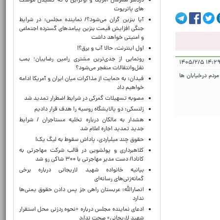
دردسر همزمان آمریکا و اوکراین با ته کشیدن موشک
های پاتریوت
آیا بنزین گران می‌شود؟/ نماینده مجلس: در شرایط
جنگی افزایش قیمت بنزین پیامدهای گسترده اجتماعی
و امنیتی خواهد داشت
اول اینترنت، حالا آب و برق؟!
رونمایی از جدی‌ترین مشتری رامین رضاییان؛ بمب
۱۴:۲۹:۰۳ ۱
نقل‌وانتقالات منفجر می‌شود؟
مردم درخیابان ها
فیدان: به حمایت از مذاکرات میان ایران و آمریکا ادامه
خواهیم داد
مصوبه تسهیلات گمرکی در شرایط اضطرار تمدید شد
زلنسکی: دو پالایشگاه روسیه را هدف قرار دادیم
هشدار به مالکان درباره تخلیه مستاجران / شرایط
جدید تمدید اجاره اعلام شد
حقوق چند میلیاردی، پاداش سقوط به لیگ یک!
کلاهبرداری و پولشویی در قالب شرکت مهاجرتی به
کانادا/ دست مدیر مهاجرتی با ۳۰۰ شاکی رو شد
بیانیه خانواده شهید لاریجانی درباره برخی
گمانه‌زنی‌های رسانه‌ای
انصارالله: عربستان راهی جز پس دادن حقوق یمنی‌ها
ندارد
ادعای نماینده مجلس درباره «نحوه ردزنی محل استقرار
شهید لاریجانی» صحت ندارد