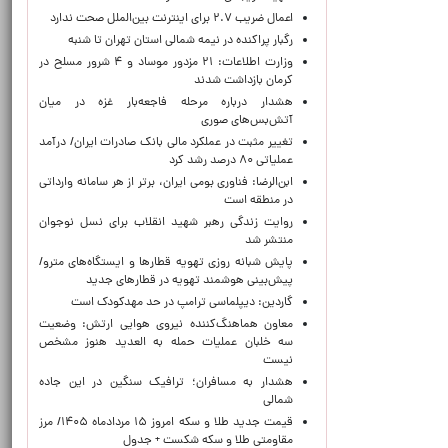
اعمال ضریب ۲.۷ برای اینترنت بین‌الملل صحت ندارد
رگبار پراکنده در نیمه شمالی استان تهران تا شنبه
وزارت اطلاعات: ۲۱ مزدور موساد و ۴ شرور مسلح در
کرمان بازداشت شدند
هشدار درباره مرحله فاجعه‌بار غزه در میان
آتش‌بس‌های صوری
تغییر مثبت در عملکرد مالی بانک صادرات ایران/ درآمد
عملیاتی ۸۰ درصد رشد کرد
ابن‌الرضا: فناوری بومی ایران، برتر از هر سامانه وارداتی
در منطقه است
روایت زندگی رهبر شهید انقلاب برای نسل نوجوان
منتشر شد
پایش شبانه روزی تهویه قطارها و ایستگاه‌های مترو/
پیش‌بینی هوشمند تهویه در قطارهای جدید
گاردین: دیپلماسی ترامپ در حد مهدکودک است
معاون هماهنگ‌کننده نیروی هوایی ارتش: وضعیت
سه خلبان عملیات حمله به العدید هنوز مشخص
نیست
هشدار به مسافران؛ ترافیک سنگین در این جاده
شمالی
قیمت جدید طلا و سکه امروز ۱۵ مردادماه ۱۴۰۵/ مرز
مقاومتی طلا و سکه شکست + جدول