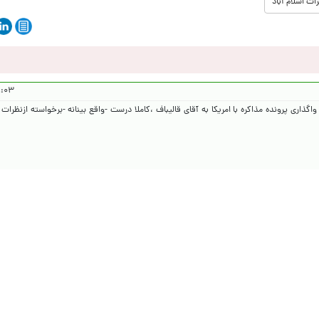
ات اسلام آباد
۴۰۵/۲/۵
گذاری پرونده مذاکره با امریکا به آقای قالیباف ،کاملا درست -واقع بینانه -برخواسته ازنظرات 