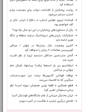
بغداد: نباید از خاک عراق برای حمله به کشورهای دیگر
استفاده کرد
روایت پزشکیان از اقدامات دولت برای معیشت مردم
امشب منتشر می‌شود
فرمانده نیروی هوایی ارتش: در دفاع از ایران، جان بر
کف خواهیم بود
یکی از دستاوردهای پزشکیان در این دو سال چه بود؟
اسلام‌آباد: رایزنی‌های دیپلماتیک درباره منطقه و تنگه
هرمز ادامه دارد
آخرین وضعیت بازار رمزارزها در جهان / صرافی
کوین‌بیس معاملات ۶ رمزارز را متوقف کرد
آلمان صدرنشین حداقل دستمزد اروپا از نظر قدرت
خرید شد
اینفانتینو زیر بار استعفا نرفت/ پیشنهاد فینال جام
جهانی در مراکش
توقف طولانی کامیون‌ها پشت مرز؛ صورت‌حساب
سنگینی که به اقتصاد می‌رسد
قطع همکاری با قلعه نویی همچنان سوژه است/ نظر
برخی مسئولان تغییر کرد!
ایران به‌دنبال میزبانی از جام باشگاه‌های فوتسال آسیا
افشای درگیری ترامپ با هگست در کمپ دیوید