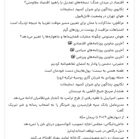
اقتصاد در میدان جنگ؛ نسخه‌های تعدیل یا راهبرد اقتصاد مقاومتی؟
تکاپوی پنتاگون برای جبران کمبود تسلیحات
هوای تهران در وضعیت قابل‌قبول
عراقچی: مذاکرات با عمان برای تعیین مسیر موقت تقریبا به نتیجه نزدیک است
اشتباهات مراقبت از پوست در روزهای گرم
هوش مصنوعی چگونه عملیات فضاپیماها و ماهواره‌ها را تغییر می‌دهد؟
آخرین عناوین روزنامه‌های اقتصادی
آخرین عناوین روزنامه‌های سیاسی
آخرین عناوین روزنامه‌های ورزشی
حضرتی: دشمن را وادار به امضای تفاهم‌نامه کردیم
طعنه همتی به بسنت؛ پول‌هایمان دست خودمان است
حمله پهپادی به شریان گازی روسیه-ترکیه-اروپا
تکاپوی پنتاگون برای جبران کمبود تسلیحات
هشدار صریح شیخ الکعبی به عربستان
مصر: اسراییل با طفره رفتن از طرح ترامپ به کشتار غیرنظامیان ادامه می‌دهد
مدیرعامل بانک سپه فرارسیدن روز خبرنگار را به اصحاب رسانه و خبر تبریک
گفت
از دیوارهای ۲۰۱۹ تا پیمان مکه
حاجی‌دلیگانی: مجلس اجازه تصویب کنوانسیون دریای خزر را نمی‌دهد
دبل درگاهی در شب توقف استانداردلیژ
صربستان و رژیم صهیونیستی کارخانه تولید پهپاد افتتاح می‌کنند