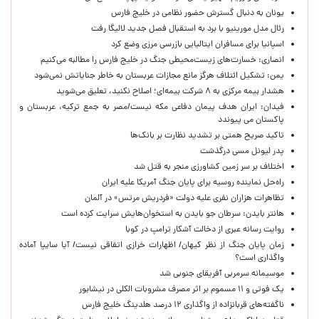
یونان به دنبال گسترش حضور نظامی در خلیج فارس
رئال مدل مورینیو با برد به استقبال فصل جدید لالیگا رفت
اسپانیا برای مسافران ایتالیایی بازرسی مرزی وضع کرد
انصاری: خسارت‌های زیست‌محیطی جنگ در خلیج فارس را مطالبه‌ می‌کنیم
یمن: تشکیل ائتلاف هرگز مانع مجازات عربستان به خاطر جنایاتش نمی‌شود
هشدار بیمه مرکزی به ۸ شرکت بیمه‌ای؛ اصلاح نکنید، تعلیق می‌شوید
فیدان: ایران هدف پیمان دفاعی مکه نیست/مصر به جمع ترکیه، عربستان و
پاکستان می پیوندد
تاکید صریح همتی بر تشدید نظارت بر بانک‌ها
پدر لیونل مسی درگذشت
اختلاف بر سر زمین کشاورزی منجر به قتل شد
راه‌حل نماینده روسیه برای پایان جنگ آمریکا علیه ایران
تظاهرات هزاران نفری علیه دولت «فردریش مرتس» در آلمان
هانتر بایدن: سرطان جو بایدن به استخوان‌هایش سرایت کرده است
روایت رسانه عبری از دخالت آشکار ترامپ در کوبا
زمان پایان جنگ از نظر کیهان/ اظهارات خرازی اتفاقی نیست/ آیا سایپا آماده
واگذاری است؟
موسیمانه سرمربی آفریقای جنوبی شد
یک فوتی و ۱۱ مسموم بر اثر مصرف مشروبات الکلی در نیشابور
ناگفته‌های قربانزاده از واگذاری ۱۲ درصد هلدینگ خلیج فارس