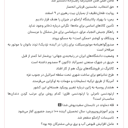
عامل اصلی قتل حمیدرضا رجب‌زاده دستگیر شد
حق انتخاب، نخستین قربانی انحصار
روایت طحان‌نظیف از بمباران بیت رهبری در ۹ اسفند
یمن: با پهپاد پالایشگاه آرامکو در جیزان را هدف قرار دادیم
تأمین کالاهای اساسی برای ماه‌ها؛ نگرانی درباره ذخایر وجود ندارد
راهکار جنبش النجباء عراق، دیپلماسی برای حل مشکل با عربستان
ویتکاف و کوشنر «ممکن است» به مسکو بروند
صدورگواهینامه موتورسیکلت برای زنان؛ در آینده نزدیک/ تردد بانوان با موتور به‌
صرفه‌تر است
وضعیت دانشگاه‌های ایران در رتبه‌بندی جهانی؛ پرشمار اما کمتر از قبل
حریق در شهرک صنعتی نصیرآباد تاکنون ۴ مصدوم داشته است
کالابرگ در فروشگاه‌های بزرگ هم از کار افتاد
طرح نتانیاهو برای ساخت شهری تحت سلطه اسرائیل در جنوب غزه
آمریکا از طریق ترکیه تسلیحات و مهمات به اوکراین می‌فرستد
هشدار روسیه به ژاپن درباره تغییر رویکرد هسته‌ای این کشور
ارتودنسی نامرئی یا ارتودنسی فلزی؛ کدام روش برای مرتب کردن دندان‌ها
مناسب‌تر است؟
قله دماوند در تابستان سفیدپوش شد!
وزیر آموزش‌وپرورش: سال تحصیلی آینده ۱۰۰ درصد حضوری آغاز می‌شود
تاسیسات آرامکو منفجر شد
عامل افزایش قبوض آب و برق برخی مشترکان چه بود؟