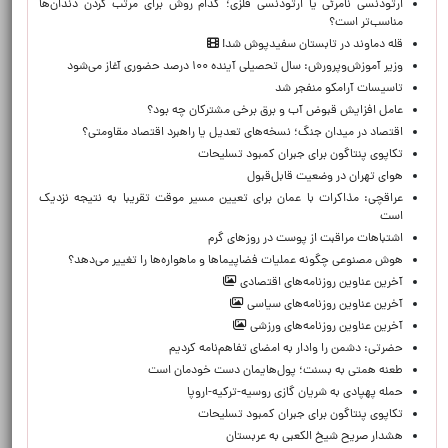
ارتودنسی نامرئی یا ارتودنسی فلزی؛ کدام روش برای مرتب کردن دندان‌ها
مناسب‌تر است؟
قله دماوند در تابستان سفیدپوش شد!
وزیر آموزش‌وپرورش: سال تحصیلی آینده ۱۰۰ درصد حضوری آغاز می‌شود
تاسیسات آرامکو منفجر شد
عامل افزایش قبوض آب و برق برخی مشترکان چه بود؟
اقتصاد در میدان جنگ؛ نسخه‌های تعدیل یا راهبرد اقتصاد مقاومتی؟
تکاپوی پنتاگون برای جبران کمبود تسلیحات
هوای تهران در وضعیت قابل‌قبول
عراقچی: مذاکرات با عمان برای تعیین مسیر موقت تقریبا به نتیجه نزدیک
است
اشتباهات مراقبت از پوست در روزهای گرم
هوش مصنوعی چگونه عملیات فضاپیماها و ماهواره‌ها را تغییر می‌دهد؟
آخرین عناوین روزنامه‌های اقتصادی
آخرین عناوین روزنامه‌های سیاسی
آخرین عناوین روزنامه‌های ورزشی
حضرتی: دشمن را وادار به امضای تفاهم‌نامه کردیم
طعنه همتی به بسنت؛ پول‌هایمان دست خودمان است
حمله پهپادی به شریان گازی روسیه-ترکیه-اروپا
تکاپوی پنتاگون برای جبران کمبود تسلیحات
هشدار صریح شیخ الکعبی به عربستان