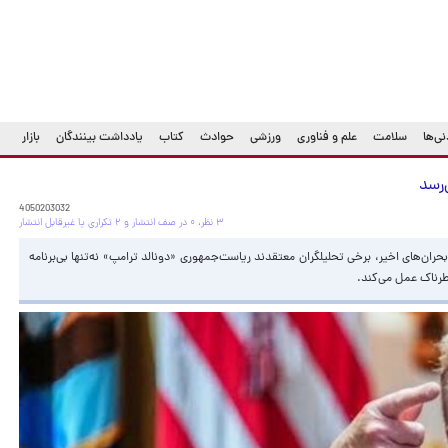
ی‌ها
سلامت
علم و فناوری
ورزشی
حوادث
کتاب
یادداشت بینندگان
بازار
‌رسد
4050203032
۳ نظر، ۰ در صف انتشار و ۲ تکراری یا غیرقابل انتشار
ان‌های اخیر، برخی تحلیلگران معتقدند ریاست‌جمهوری «دونالد ترامپ» نه‌تنها بی‌برنامه
طرناک عمل می‌کند.