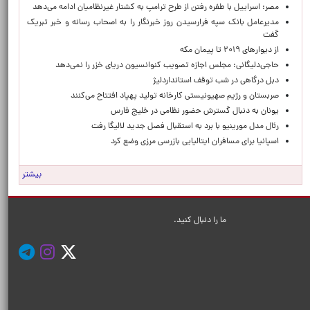
مصر: اسراییل با طفره رفتن از طرح ترامپ به کشتار غیرنظامیان ادامه می‌دهد
مدیرعامل بانک سپه فرارسیدن روز خبرنگار را به اصحاب رسانه و خبر تبریک
گفت
از دیوارهای ۲۰۱۹ تا پیمان مکه
حاجی‌دلیگانی: مجلس اجازه تصویب کنوانسیون دریای خزر را نمی‌دهد
دبل درگاهی در شب توقف استانداردلیژ
صربستان و رژیم صهیونیستی کارخانه تولید پهپاد افتتاح می‌کنند
یونان به دنبال گسترش حضور نظامی در خلیج فارس
رئال مدل مورینیو با برد به استقبال فصل جدید لالیگا رفت
اسپانیا برای مسافران ایتالیایی بازرسی مرزی وضع کرد
بیشتر
ما را دنبال کنید.