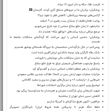
قیمت طلا، سکه و دلار امروز ۱۸ مرداد
پزشکیان: برادران ما در نیروهای مسلح کاری کردند کارستان
آژانس‌های توسعه بین‌المللی؛ کاهش فقر یا نفوذ نرم؟!
روایت طحان‌نظیف از بمباران بیت رهبری در ۹ اسفند
نتانیاهو: تا زمان خلع سلاح حماس از غزه خارج نمی‌شویم
مرجع عراقی درباره پیامدهای «توافق مکه» هشدار داد
پزشکیان: دشمن کسانی را ترور می‌کنند که گره‌گشای مشکلات جامعه ما
هستند
روس‌اتم: در حال بازگرداندن متخصصان به نیروگاه هسته‌ای بوشهر هستیم
بانک رفاه کارگران وارد عرصه بانکداری ارزش‌آفرین شده است
نماینده ای که به دلیل مشکلات مالی موبایلش را فروخت
پاسخ چارچوب هماهنگی شیعیان عراق به طرح خلع سلاح
پزشکیان با رهبر معظم انقلاب اسلامی دیدار و گفت‌وگو کرد
جزئیات عملیات مهم ارتش یمن در المخا؛ هلاکت چندین نظامی سعودی
خبرهایی از «پایتخت ۸» و سریال‌های مهران مدیری و سعید آقاخانی
توضیح وزیر کشور درباره زمان برگزاری انتخابات شوراها
شهید لاریجانی برای بازگشت مجریان و هنرمندان به صداوسیما پیگیر بود
کاهش نسبی دمای تهران از سه‌شنبه
عراقچی: اکنون هیچ مذاکره‌ای با آمریکا نداریم
حفظ تنگه هرمز تا پذیرفتن همه شروط ایران/ خبرنگاران تصویرگر