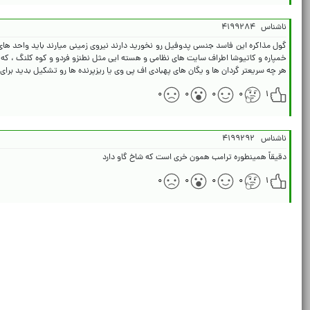
ناشناس
۴۱۹۹۲۸۴
گول مذاکره این فاسد جنسی پدوفیل رو نخورید دارند نیروی زمینی میارند باید واحد ه
هر چه سریعتر گردان ها و یگان های پهبادی اف پی وی یا ریزپرنده ها رو تشکیل بدید برای
۰
۰
۰
۰
۱
ناشناس
۴۱۹۹۲۹۲
دقیقاً همینطوره ترامب همون خری است که شاخ گاو دارد
۰
۰
۰
۰
۱