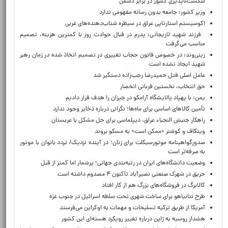
شکست‌ناپذیری کشور در برابر دشمن
وزیر کشور: جامعه بدون رسانه مفهومی ندارد
اکوسیستم استارتاپی عراق در سیطره شتاب‌دهنده‌‌های غربی
فرزند شهید لاریجانی: پدرم در قبال حوادث روز با کمترین هزینه، تصمیم
مناسب می‌گرفت
زینی‌وند: در خصوص قانون حجاب تغییری در تصمیم اتخاذ شده در زمان رهبر
شهید ایجاد نشده است
عامل اصلی قتل حمیدرضا رجب‌زاده دستگیر شد
حق انتخاب، نخستین قربانی انحصار
یمن: با پهپاد پالایشگاه آرامکو در جیزان را هدف قرار دادیم
تأمین کالاهای اساسی برای ماه‌ها؛ نگرانی درباره ذخایر وجود ندارد
راهکار جنبش النجباء عراق، دیپلماسی برای حل مشکل با عربستان
ویتکاف و کوشنر «ممکن است» به مسکو بروند
صدورگواهینامه موتورسیکلت برای زنان؛ در آینده نزدیک/ تردد بانوان با موتور
به‌ صرفه‌تر است
وضعیت دانشگاه‌های ایران در رتبه‌بندی جهانی؛ پرشمار اما کمتر از قبل
حریق در شهرک صنعتی نصیرآباد تاکنون ۴ مصدوم داشته است
کالابرگ در فروشگاه‌های بزرگ هم از کار افتاد
طرح نتانیاهو برای ساخت شهری تحت سلطه اسرائیل در جنوب غزه
آمریکا از طریق ترکیه تسلیحات و مهمات به اوکراین می‌فرستد
هشدار روسیه به ژاپن درباره تغییر رویکرد هسته‌ای این کشور