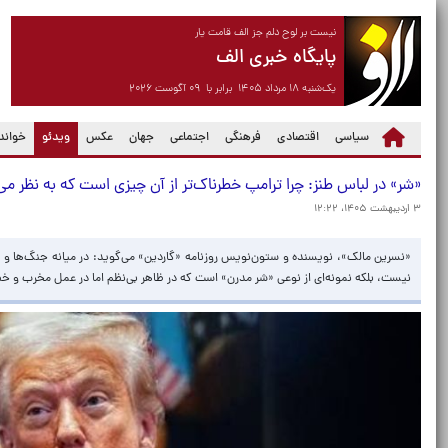
نیست بر لوح دلم جز الف قامت یار
پایگاه خبری الف
یک‌شنبه ۱۸ مرداد ۱۴۰۵ برابر با ۰۹ آگوست ۲۰۲۶
(current)
سیاسی
اقتصادی
فرهنگی
اجتماعی
جهان
عکس
ویدئو
خواندن
«شر» در لباس طنز: چرا ترامپ خطرناک‌تر از آن چیزی است که به نظر می
۳ اردیبهشت ۱۴۰۵، ۱۲:۲۲
«نسرین مالک»، نویسنده و ستون‌نویس روزنامه «گاردین» می‌گوید: در میانه جنگ‌ها و بحر
نیست، بلکه نمونه‌ای از نوعی «شر مدرن» است که در ظاهر بی‌نظم اما در عمل مخرب و خ