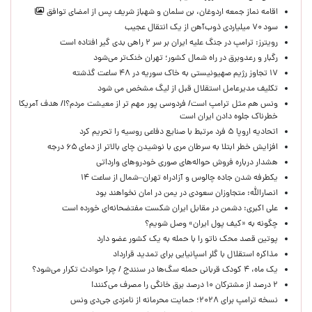
اقامه نماز جمعه اردوغان، بن ‌سلمان و شهباز شریف پس از امضای توافق
سود ۷۰ میلیاردی ذوب‌آهن از یک انتقال عجیب
رویترز: ترامپ در جنگ علیه ایران بر سر ۲ راهی بدی گیر افتاده است
رگبار و رعدوبرق در راه شمال کشور؛ تهران خنک‌تر می‌شود
۱۷ تجاوز رژیم صهیونیستی به خاک سوریه در ۴۸ ساعت گذشته
تکلیف مدیرعامل استقلال قبل از لیگ مشخص می شود
ونس هم مثل ترامپ است/ فردوسی پور مهم تر از معیشت مردم؟!/ هدف آمریکا
خطرناک جلوه دادن ایران است
اتحادیه اروپا ۵ فرد مرتبط با صنایع دفاعی روسیه را تحریم کرد
افزایش خطر ابتلا به سرطان مری با نوشیدن چای بالاتر از دمای ۶۵ درجه
هشدار درباره فروش حواله‌های صوری خودروهای وارداتی
یکطرفه شدن جاده چالوس و آزادراه تهران–شمال از ساعت ۱۴
انصارالله: متجاوزان سعودی در یمن در امان نخواهند بود
علی اکبری: دشمن در مقابل ایران شکست مفتضحانه‌ای خورده است
چگونه به «کیف پول ایران» وصل شویم؟
پوتین قصد محک ناتو را با حمله به یک کشور عضو دارد
مذاکره استقلال با گلر اسپانیایی برای تمدید قرارداد
یک ماه، ۴ کودک قربانی حمله سگ‌ها در سنندج / چرا حوادث تکرار می‌شود؟
۲ درصد از مشترکان ۱۰ درصد برق خانگی را مصرف می‌کنند!
نسخه ترامپ برای ۲۰۲۸؛ حمایت محرمانه از نامزدی جی‌دی ونس