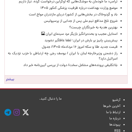
ترامپ: ما خودمان به موشک‌هایی که اوکراین درخواست کرده، نیاز داریم
موضع وزارت بهداشت درباره ظرفیت پزشکی کنکور ۱۴۰۵
باد و گردوخاک در بخش‌هایی از کشور/ دریای مازندران مواج است
شروع تلخ مدافع تیم ملی پس از جدایی از پرسپولیس
بهترین هدیه به خبرنگاران چیست؟
استایل عجیب و بحث‌برانگیز بازیگر مرد سینمای ایران
پیش‌بینی پاییز پر بارش در ایران؛ لطفا غافلگیر نشوید
قیمت جدید طلا و سکه امروز ۱۶ مردادماه ۱۴۰۵/ جدول
راز دشمنی وزیرخارجه لبنان با ایران / یوسف رجی چه ارتباطی با حزب نزدیک به
اسرائیل دارد؟
بلاتکلیفی پرونده‌های مشاغل سخت/ دولت از بررسی آیین‌نامه خبر داد
بیشتر
ما را دنبال کنید.
آرشیو
آخرین خبرها
ارتباط با ما
درباره ما
پیوندها
RSS