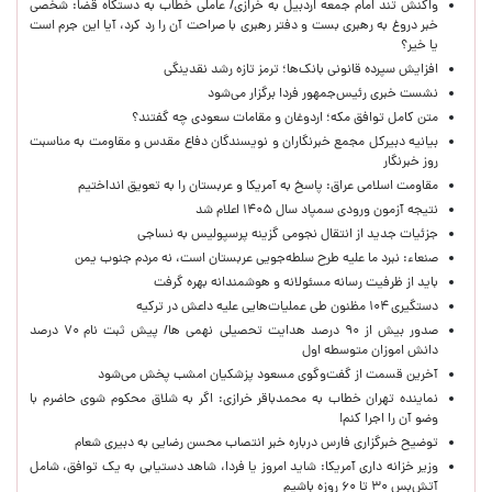
واکنش تند امام جمعه اردبیل به خرازی/ عاملی خطاب به دستگاه قضا: شخصی
خبر دروغ به رهبری بست و دفتر رهبری با صراحت آن را رد کرد، آیا این جرم است
یا خیر؟
افزایش سپرده قانونی بانک‌ها؛ ترمز تازه رشد نقدینگی
نشست خبری رئیس‌جمهور فردا برگزار می‌شود
متن کامل توافق مکه؛ اردوغان و مقامات سعودی چه گفتند؟
بیانیه دبیرکل مجمع خبرنگاران و نویسندگان دفاع مقدس و مقاومت به مناسبت
روز خبرنگار
مقاومت اسلامی عراق: پاسخ به آمریکا و عربستان را به تعویق انداختیم
نتیجه آزمون ورودی سمپاد سال ۱۴۰۵ اعلام شد
جزئیات جدید از انتقال نجومی گزینه پرسپولیس به نساجی
صنعاء: نبرد ما علیه طرح سلطه‌جویی عربستان است، نه مردم جنوب یمن
باید از ظرفیت رسانه مسئولانه و هوشمندانه بهره گرفت
دستگیری ۱۰۴ مظنون طی عملیات‌هایی علیه داعش در ترکیه
صدور بیش از ۹۰ درصد هدایت تحصیلی نهمی ها/ پیش ثبت نام ۷۰ درصد
دانش اموزان متوسطه اول
آخرین قسمت از گفت‌وگوی مسعود پزشکیان امشب پخش می‌شود
نماینده تهران خطاب به محمدباقر خرازی: اگر به شلاق محکوم شوی حاضرم با
وضو آن را اجرا کنم!
توضیح خبرگزاری فارس درباره خبر انتصاب محسن رضایی به دبیری شعام
وزیر خزانه داری آمریکا: شاید امروز یا فردا، شاهد دستیابی به یک توافق، شامل
آتش‌بس ۳۰ تا ۶۰ روزه باشیم