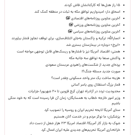
۱۵ راز هتل‌ها که کارکنانشان فاش کردند
اسحاق دار: امیدواریم توافق مکه به ثبات در منطقه کمک کند
آخرین عناوین روزنامه‌های اقتصادی
آخرین عناوین روزنامه‌های ورزشی
آخرین عناوین روزنامه‌های سیاسی
انصارالله: ترکیه و پاکستان به‌جای ائتلاف‌سازی، برای توقف تجاوز فشار بیاورند
«ایرج» دوباره در بیمارستان بستری شد
همتی: اقتصاد آمریکا نیز با فشارها و ریسک‌های قابل توجهی مواجه است
واکنش صنعا به توافق سه جانبه مکه
پرده‌ای جدید از شکست‌های راهبردی عربستان سعودی
صورت جدید مسئله جنگ؟!
هزینه ساخت یک متر واحد مسکونی چقدر است؟
قمار بزرگ استقلال روی یاسر آسانی
محدودیت تردد در آزادراه تهران کرج قزوین تا ۲۰ شهریور/ جزئیات
وزیر امور خارجه خطاب به همسایگان: زمان آن فرا رسیده است که به خود متکی
باشیم
سنای آمریکا لایحه تحریم ایران و روسیه را تصویب کرد
پزشکیان: ما نوکر مردم و در خدمت آنان هستیم
شوک به بازار کار آمریکا/ اقتصاد امریکا ۲۳ هزار شغل از دست داد
خزانه‌داری آمریکا تحریم‌های جدیدی علیه ایران اعمال کرد