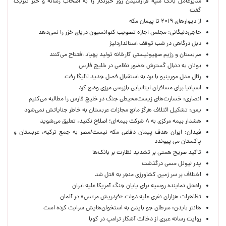
مدیرعامل بانک سپه فرارسیدن روز خبرنگار را به اصحاب رسانه و خبر تبریک
گفت
از دیوارهای ۲۰۱۹ تا پیمان مکه
حاجی‌دلیگانی: مجلس اجازه تصویب کنوانسیون دریای خزر را نمی‌دهد
دبل درگاهی در شب توقف استانداردلیژ
صربستان و رژیم صهیونیستی کارخانه تولید پهپاد افتتاح می‌کنند
یونان به دنبال گسترش حضور نظامی در خلیج فارس
رئال مدل مورینیو با برد به استقبال فصل جدید لالیگا رفت
اسپانیا برای مسافران ایتالیایی بازرسی مرزی وضع کرد
انصاری: خسارت‌های زیست‌محیطی جنگ در خلیج فارس را مطالبه‌ می‌کنیم
یمن: تشکیل ائتلاف هرگز مانع مجازات عربستان به خاطر جنایاتش نمی‌شود
هشدار بیمه مرکزی به ۸ شرکت بیمه‌ای؛ اصلاح نکنید، تعلیق می‌شوید
فیدان: ایران هدف پیمان دفاعی مکه نیست/مصر به جمع ترکیه، عربستان و
پاکستان می پیوندد
تاکید صریح همتی بر تشدید نظارت بر بانک‌ها
پدر لیونل مسی درگذشت
اختلاف بر سر زمین کشاورزی منجر به قتل شد
راه‌حل نماینده روسیه برای پایان جنگ آمریکا علیه ایران
تظاهرات هزاران نفری علیه دولت «فردریش مرتس» در آلمان
هانتر بایدن: سرطان جو بایدن به استخوان‌هایش سرایت کرده است
روایت رسانه عبری از دخالت آشکار ترامپ در کوبا