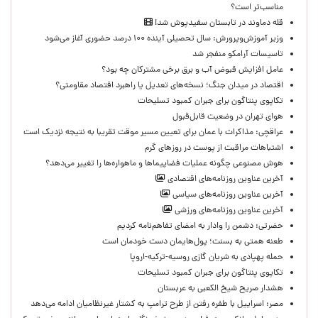
مناسب‌تر است؟
قله دماوند در تابستان سفیدپوش شد!
وزیر آموزش‌وپرورش: سال تحصیلی آینده ۱۰۰ درصد حضوری آغاز می‌شود
تاسیسات آرامکو منفجر شد
عامل افزایش قبوض آب و برق برخی مشترکان چه بود؟
اقتصاد در میدان جنگ؛ نسخه‌های تعدیل یا راهبرد اقتصاد مقاومتی؟
تکاپوی پنتاگون برای جبران کمبود تسلیحات
هوای تهران در وضعیت قابل‌قبول
عراقچی: مذاکرات با عمان برای تعیین مسیر موقت تقریبا به نتیجه نزدیک است
اشتباهات مراقبت از پوست در روزهای گرم
هوش مصنوعی چگونه عملیات فضاپیماها و ماهواره‌ها را تغییر می‌دهد؟
آخرین عناوین روزنامه‌های اقتصادی
آخرین عناوین روزنامه‌های سیاسی
آخرین عناوین روزنامه‌های ورزشی
حضرتی: دشمن را وادار به امضای تفاهم‌نامه کردیم
طعنه همتی به بسنت؛ پول‌هایمان دست خودمان است
حمله پهپادی به شریان گازی روسیه-ترکیه-اروپا
تکاپوی پنتاگون برای جبران کمبود تسلیحات
هشدار صریح شیخ الکعبی به عربستان
مصر: اسراییل با طفره رفتن از طرح ترامپ به کشتار غیرنظامیان ادامه می‌دهد