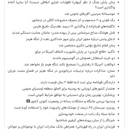
زمان پایان جنگ از نظر کیهان/ اظهارات خرازی اتفاقی نیست/ آیا سایپا آماده
واگذاری است؟
موسیمانه سرمربی آفریقای جنوبی شد
یک فوتی و ۱۱ مسموم بر اثر مصرف مشروبات الکلی در نیشابور
ناگفته‌های قربانزاده از واگذاری ۱۲ درصد هلدینگ خلیج فارس
قتل هولناک مداح سرشناس پس از ربوده شدن؛ عاملان جنایت دستگیر شدند
ادعای ونس درباره مجوز ایران برای عبور حداکثری نفت از تنگه هرمز
زمان اعلام نتایج نهایی دکتری مشخص شد
تأکید «فالح الزیدی» بر پایان مأموریت ائتلاف آمریکا در عراق
دو خرید استقلال همچنان در آلومینیوم ماندند
ذوالقدر: آمریکا تا رفتارش را تصحیح نکند تنگه هرمز باز نخواهد شد
عمان: مذاکرات درباره ترتیبات دریانوردی در تنگه هرمز در فضای مثبت جریان
دارد
دارندگان قولنامه برای ثبت ادعا فقط ۲ سال فرصت دارند
هشدار کشورهای اروپایی به روسیه برای الحاق منطقه اوستیای جنوبی
پزشکیان‌: بهترین زمان برای دستیابی به توافق شرایط کنونی است
ویدیو/ بررسی جایگاه و مشکلات رسانه در وضعیت کنونی کشور
رویترز: عربستان ۸۶ درصد از موشک‌های پاتریوت خود را استفاده کرده است
سایه سیاه یک رانت در صنعت خودروسازی
خبرنگار را از میان پرونده‌های کیفری شناختم!
​فرزندان ایران در راه قهرمانی/ همراهی بانک صادرات ایران با نوجوانان و جوانان