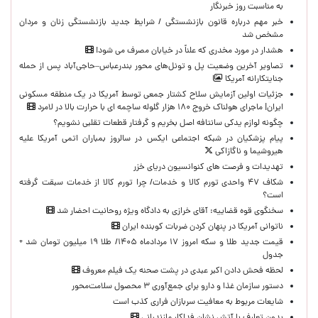
به مناسبت روز خبرنگار
خبر مهم درباره قانون بازنشستگی / شرایط جدید بازنشستگی زنان و مردان
مشخص شد
هشدار در مورد مخدری که علناً در خیابان مصرف می شود!
تصاویر آخرین وضعیت پل و تونل‌های محور بندرعباس–حاجی‌آباد پس از حمله
جنایتکارانه آمریکا
جزئیات اولین آزمایش سلاح کشتار جمعی توسط آمریکا در یک منطقه مسکونی
ایران| ماجرای هولناک خروج ۱۸۰ هزار گلوله ساچمه ای با حرارت بالا در لامرد
چگونه لوازم یدکی سانتافه اصل بخریم و گرفتار قطعات تقلبی نشویم؟
پیام پزشکیان در شبکه اجتماعی ایکس در سالروز بمباران اتمی آمریکا علیه
هیروشیما و ناگازاکی
تهدیدات و فرصت های کنوانسیون دریای خزر
شکاف ۴۷ واحدی تورم کالا و خدمات/ چرا تورم کالا از خدمات سبقت گرفته
است؟
سخنگوی قوه قضاییه: آقای خرازی به دادگاه ویژه روحانیت احضار شد
ناتوانی آمریکا در پنهان کردن ضربات کوبنده ایران
قیمت جدید طلا و سکه امروز ۱۷ مردادماه ۱۴۰۵/ طلا ۱۹ میلیون تومان شد +
جدول
لحظه‌ فحش دادن اکبر عبدی در پشت صحنه یک فیلم معروف
دستور سازمان غذا و دارو برای جمع‌آوری ۳ محصول سلامت‌محور
شایعات مربوط به معافیت سربازان فراری کذب است