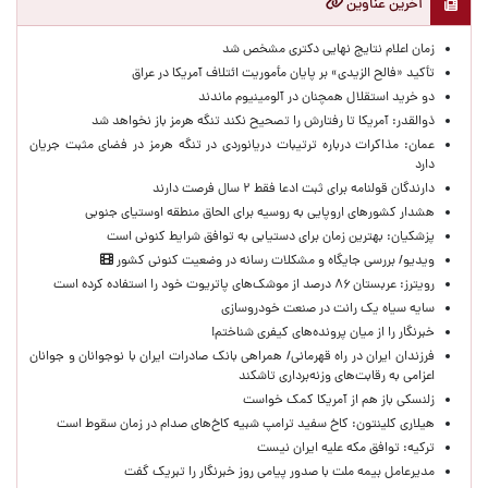
آخرین عناوین
زمان اعلام نتایج نهایی دکتری مشخص شد
تأکید «فالح الزیدی» بر پایان مأموریت ائتلاف آمریکا در عراق
دو خرید استقلال همچنان در آلومینیوم ماندند
ذوالقدر: آمریکا تا رفتارش را تصحیح نکند تنگه هرمز باز نخواهد شد
عمان: مذاکرات درباره ترتیبات دریانوردی در تنگه هرمز در فضای مثبت جریان
دارد
دارندگان قولنامه برای ثبت ادعا فقط ۲ سال فرصت دارند
هشدار کشورهای اروپایی به روسیه برای الحاق منطقه اوستیای جنوبی
پزشکیان‌: بهترین زمان برای دستیابی به توافق شرایط کنونی است
ویدیو/ بررسی جایگاه و مشکلات رسانه در وضعیت کنونی کشور
رویترز: عربستان ۸۶ درصد از موشک‌های پاتریوت خود را استفاده کرده است
سایه سیاه یک رانت در صنعت خودروسازی
خبرنگار را از میان پرونده‌های کیفری شناختم!
​فرزندان ایران در راه قهرمانی/ همراهی بانک صادرات ایران با نوجوانان و جوانان
اعزامی به رقابت‌های وزنه‌برداری تاشکند
زلنسکی باز هم از آمریکا کمک خواست
هیلاری کلینتون: کاخ سفید ترامپ شبیه کاخ‌های صدام در زمان سقوط است
ترکیه: توافق مکه علیه ایران نیست
مدیرعامل بیمه ملت با صدور پیامی روز خبرنگار را تبریک گفت