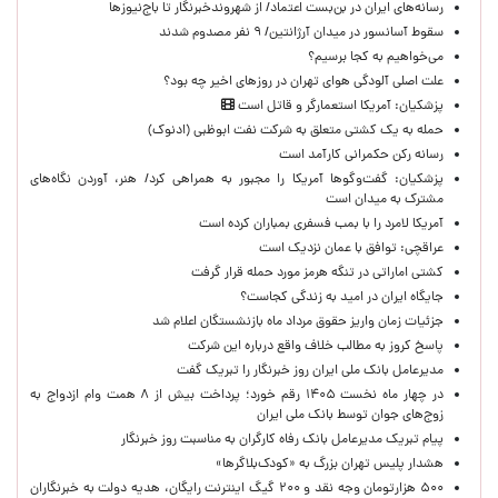
رسانه‌های ایران در بن‌بست اعتماد/ از شهروندخبرنگار تا باج‌نیوزها
سقوط آسانسور در میدان آرژانتین/ ۹ نفر مصدوم شدند
می‌خواهیم به کجا برسیم؟
علت اصلی آلودگی هوای تهران در روزهای اخیر چه بود؟
پزشکیان: آمریکا استعمارگر و قاتل است
حمله به یک کشتی متعلق به شرکت نفت ابوظبی (ادنوک)
رسانه رکن حکمرانی کارآمد است
پزشکیان: گفت‌وگوها آمریکا را مجبور به همراهی کرد/ هنر، آوردن نگاه‌های
مشترک به میدان است
آمریکا لامرد را با بمب فسفری بمباران کرده است
عراقچی: توافق با عمان نزدیک است
کشتی اماراتی در تنگه هرمز مورد حمله قرار گرفت
جایگاه ایران در امید به زندگی کجاست؟
جزئیات زمان واریز حقوق مرداد ماه بازنشستگان اعلام شد
پاسخ کروز به مطالب خلاف واقع درباره این شرکت
مدیرعامل بانک ملی ایران روز خبرنگار را تبریک گفت
در چهار ماه نخست ۱۴۰۵ رقم خورد؛ پرداخت بیش از ۸ همت وام ازدواج به
زوج‌های جوان توسط بانک ملی ایران
پیام تبریک مدیرعامل بانک رفاه کارگران به مناسبت روز خبرنگار
هشدار پلیس تهران بزرگ به «کودک‌بلاگرها»
۵۰۰ هزارتومان وجه نقد و ۲۰۰ گیگ اینترنت رایگان، هدیه دولت به خبرنگاران