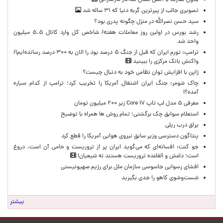
بدون تعارف با آتش نشان فداکار مازندرانی
تصویری جالب از پیرترین گربه دنیا که ۳۱ ساله شد
سید حسن نصرالله در منزل چگونه پدری بود؟
رشد بورس در اولین روز معاملات هفته/ شاخص کل وارد کانال ۵.۵ میلیون
واحد شد
ترامپ: تورم ایران که قبل از جنگ ۵ درصد بود را الان به ۳۰۰ درصد رسانده‌ایم!/
واکنش بانک مرکزی را ببینید
ژاپن با افزایش توان نظامی خود به دنبال چیست؟
چاک شومر: جنگ ایران اشتغال آمریکا را تخریب کرد؛ ترامپ از کدام سیاره
آمده؟!
معرفی ۵ مدل لپ تاپ Core i۷ زیر ۲۰۰ میلیون تومان
استعلام سوابق چک برگشتی؛ تمام روش ها همراه با توضیح
یراق درب ریلی
پنتاگون دسترسی وزیر سابق نیروی هوایی آمریکا را قطع کرد
جو کنت: افسانه‌ای که می‌گوید ایران پر از تروریست و حامی آن است، دروغ
است؛ داعش و القاعده تروریست هستند نه شیعیان!
افشای رسوایی جاسوسی سازمان ملل برای رژیم صهیونیستی
شست‌وشوی کاهو را جدی بگیرید
بیشتر