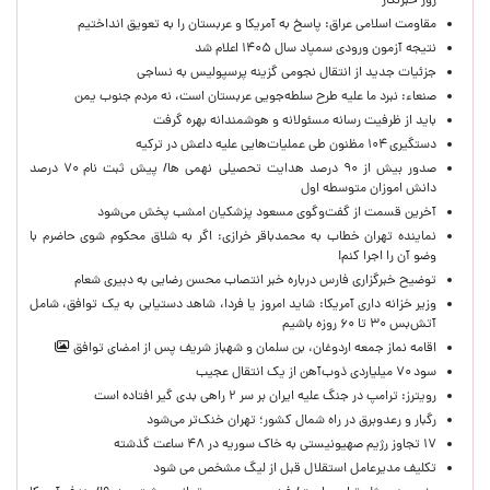
روز خبرنگار
مقاومت اسلامی عراق: پاسخ به آمریکا و عربستان را به تعویق انداختیم
نتیجه آزمون ورودی سمپاد سال ۱۴۰۵ اعلام شد
جزئیات جدید از انتقال نجومی گزینه پرسپولیس به نساجی
صنعاء: نبرد ما علیه طرح سلطه‌جویی عربستان است، نه مردم جنوب یمن
باید از ظرفیت رسانه مسئولانه و هوشمندانه بهره گرفت
دستگیری ۱۰۴ مظنون طی عملیات‌هایی علیه داعش در ترکیه
صدور بیش از ۹۰ درصد هدایت تحصیلی نهمی ها/ پیش ثبت نام ۷۰ درصد
دانش اموزان متوسطه اول
آخرین قسمت از گفت‌وگوی مسعود پزشکیان امشب پخش می‌شود
نماینده تهران خطاب به محمدباقر خرازی: اگر به شلاق محکوم شوی حاضرم با
وضو آن را اجرا کنم!
توضیح خبرگزاری فارس درباره خبر انتصاب محسن رضایی به دبیری شعام
وزیر خزانه داری آمریکا: شاید امروز یا فردا، شاهد دستیابی به یک توافق، شامل
آتش‌بس ۳۰ تا ۶۰ روزه باشیم
اقامه نماز جمعه اردوغان، بن ‌سلمان و شهباز شریف پس از امضای توافق
سود ۷۰ میلیاردی ذوب‌آهن از یک انتقال عجیب
رویترز: ترامپ در جنگ علیه ایران بر سر ۲ راهی بدی گیر افتاده است
رگبار و رعدوبرق در راه شمال کشور؛ تهران خنک‌تر می‌شود
۱۷ تجاوز رژیم صهیونیستی به خاک سوریه در ۴۸ ساعت گذشته
تکلیف مدیرعامل استقلال قبل از لیگ مشخص می شود