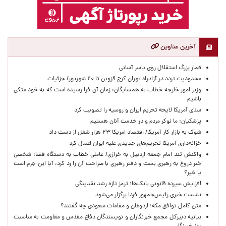
آخرین عناوین
قمار بزرگ استقلال روی یاسر آسانی
محدودیت تردد در آزادراه تهران کرج قزوین تا ۲۰ شهریور/ جزئیات
وزیر امور خارجه خطاب به همسایگان: زمان آن فرا رسیده است که به خود متکی
باشیم
سنای آمریکا لایحه تحریم ایران و روسیه را تصویب کرد
پزشکیان: ما نوکر مردم و در خدمت آنان هستیم
شوک به بازار کار آمریکا/ اقتصاد امریکا ۲۳ هزار شغل از دست داد
خزانه‌داری آمریکا تحریم‌های جدیدی علیه ایران اعمال کرد
واکنش تند امام جمعه اردبیل به خرازی/ عاملی خطاب به دستگاه قضا: شخصی
خبر دروغ به رهبری بست و دفتر رهبری با صراحت آن را رد کرد، آیا این جرم است
یا خیر؟
افزایش سپرده قانونی بانک‌ها؛ ترمز تازه رشد نقدینگی
نشست خبری رئیس‌جمهور فردا برگزار می‌شود
متن کامل توافق مکه؛ اردوغان و مقامات سعودی چه گفتند؟
بیانیه دبیرکل مجمع خبرنگاران و نویسندگان دفاع مقدس و مقاومت به مناسبت