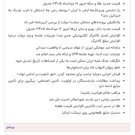
قیمت جدید طلا و سکه امروز ۱۶ مردادماه ۱۴۰۵/ جدول
راز دشمنی وزیرخارجه لبنان با ایران / یوسف رجی چه ارتباطی با حزب نزدیک به
اسرائیل دارد؟
بلاتکلیفی پرونده‌های مشاغل سخت/ دولت از بررسی آیین‌نامه خبر داد
قیمت جدید دلار، یورو و سایر ارزها امروز ۱۶ مردادماه ۱۴۰۵/ جدول
افزایش اعتبار کالابرگ الکترونیکی جدی شد/ جزییات جلسه ویژه دولت درباره
افزایش مبلغ کالابرگ
سامانه ضد موشکی لیزری؛ از بلوف سیاسی تا واقعیت میدانی
جزئیات ثبت ادعا، تهیه نقشه UTM و ارائه مادر سند اعلام شد
تلگراف: جنگ علیه ایران ممکن است به یکی از اشتباهات تاریخ تبدیل شود
خطر پنهان التهاب لثه برای استخوان‌ها
فرمان اجرایی دوباره ترامپ برای محدود کردن «حق تابعیت بر اساس تولد»
پرداخت مطالبات بازنشستگان در اولویت تأمین اجتماعی؛ پیگیری برای تأمین
منابع ادامه دارد
مراقب علائم هپاتیت باشید!
محسن رضایی دبیر جدید شورایعالی امنیت ملی شد
طلا در مسیر ثبت بالاترین افزایش قیمت هفته
دستیار سابق قلعه‌نویی روی نیمکت ایتالیا
بیشتر