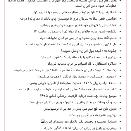
ونس هم مثل ترامپ است/ فردوسی پور مهم تر از معیشت مردم؟!/ هدف آمریکا
خطرناک جلوه دادن ایران است
اتحادیه اروپا ۵ فرد مرتبط با صنایع دفاعی روسیه را تحریم کرد
افزایش خطر ابتلا به سرطان مری با نوشیدن چای بالاتر از دمای ۶۵ درجه
هشدار درباره فروش حواله‌های صوری خودروهای وارداتی
یکطرفه شدن جاده چالوس و آزادراه تهران–شمال از ساعت ۱۴
انصارالله: متجاوزان سعودی در یمن در امان نخواهند بود
علی اکبری: دشمن در مقابل ایران شکست مفتضحانه‌ای خورده است
چگونه به «کیف پول ایران» وصل شویم؟
پوتین قصد محک ناتو را با حمله به یک کشور عضو دارد
مذاکره استقلال با گلر اسپانیایی برای تمدید قرارداد
یک ماه، ۴ کودک قربانی حمله سگ‌ها در سنندج / چرا حوادث تکرار می‌شود؟
۲ درصد از مشترکان ۱۰ درصد برق خانگی را مصرف می‌کنند!
نسخه ترامپ برای ۲۰۲۸؛ حمایت محرمانه از نامزدی جی‌دی ونس
ترامپ: ما خودمان به موشک‌هایی که اوکراین درخواست کرده، نیاز داریم
موضع وزارت بهداشت درباره ظرفیت پزشکی کنکور ۱۴۰۵
باد و گردوخاک در بخش‌هایی از کشور/ دریای مازندران مواج است
شروع تلخ مدافع تیم ملی پس از جدایی از پرسپولیس
بهترین هدیه به خبرنگاران چیست؟
استایل عجیب و بحث‌برانگیز بازیگر مرد سینمای ایران
پیش‌بینی پاییز پر بارش در ایران؛ لطفا غافلگیر نشوید