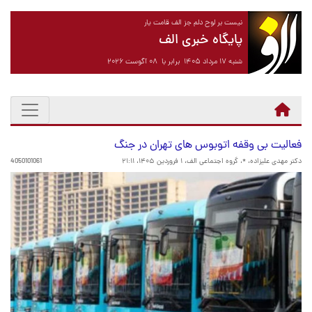
نیست بر لوح دلم جز الف قامت یار
پایگاه خبری الف
شنبه ۱۷ مرداد ۱۴۰۵ برابر با ۰۸ آگوست ۲۰۲۶
فعالیت بی وقفه اتوبوس های تهران در جنگ
دکتر مهدی علیزاده، *، گروه اجتماعی الف،
۱ فروردین ۱۴۰۵، ۲۱:۱۱
4050101061