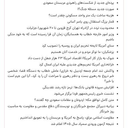
پرده‌ای جدید از شکست‌های راهبردی عربستان سعودی
صورت جدید مسئله جنگ؟!
هزینه ساخت یک متر واحد مسکونی چقدر است؟
قمار بزرگ استقلال روی یاسر آسانی
محدودیت تردد در آزادراه تهران کرج قزوین تا ۲۰ شهریور/ جزئیات
وزیر امور خارجه خطاب به همسایگان: زمان آن فرا رسیده است که به خود متکی
باشیم
سنای آمریکا لایحه تحریم ایران و روسیه را تصویب کرد
پزشکیان: ما نوکر مردم و در خدمت آنان هستیم
شوک به بازار کار آمریکا/ اقتصاد امریکا ۲۳ هزار شغل از دست داد
خزانه‌داری آمریکا تحریم‌های جدیدی علیه ایران اعمال کرد
واکنش تند امام جمعه اردبیل به خرازی/ عاملی خطاب به دستگاه قضا: شخصی
خبر دروغ به رهبری بست و دفتر رهبری با صراحت آن را رد کرد، آیا این جرم است
یا خیر؟
افزایش سپرده قانونی بانک‌ها؛ ترمز تازه رشد نقدینگی
نشست خبری رئیس‌جمهور فردا برگزار می‌شود
متن کامل توافق مکه؛ اردوغان و مقامات سعودی چه گفتند؟
بیانیه دبیرکل مجمع خبرنگاران و نویسندگان دفاع مقدس و مقاومت به مناسبت
روز خبرنگار
مقاومت اسلامی عراق: پاسخ به آمریکا و عربستان را به تعویق انداختیم
نتیجه آزمون ورودی سمپاد سال ۱۴۰۵ اعلام شد