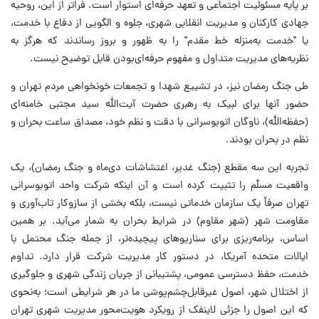
بر پایه مسئولیت اجتماعی و تعهد حرفه‌ای استوار است. فراتر از این، روحیه
جهادی کارکنان و مدیریت انقلابی شهری، جلوه و الگویی از دفاع با خدمت،
یا "خدمت به‌منزله خط مقدم" را به ظهور و بروز رساندند که هرگز به
نظریه‌های مدیریت متداول و مفهوم حرفه‌ای‌بودن قابل توضیح نیست.
طی جنگ رمضان نیز، در تشییع شهدا و تجمعات خونخواهی مردم تهران و
حضور آنها برای لبیک به رهبری حضرت آیت‌الله سید مجتبی خامنه‌ای
(حفظه‌الله)، ناوگان اتوبوسرانی با دقت و نظم خود، مصداق ساعت بحران و
نظم در بحران بودند.
تجربه این سه مقطع (جنگ غدیر، اغتشاشات دی‌ماه و جنگ رمضان)، یک
واقعیت مسلّم را تثبیت کرده است و آن اینکه شرکت واحد اتوبوسرانی
تهران صرفاً یک سازمان خدماتی نیست، بلکه بخشی از سازوکار تاب‌آوری و
مقاومت شهر (شهر مقاوم) در شرایط بحران به شمار می‌آید. بر همین
اساس، برنامه‌ریزی برای سناریوهای پیچیده‌تر، از جمله جنگ محتمل با
ایالات متحده آمریکا، در دستور کار مدیریت شرکت قرار دارد. تداوم
خدمت، حفظ دسترسی عمومی، پشتیبانی از جریان زندگی شهری و جلوگیری
از اختلال شهر، اصول غیرقابل‌چشم‌پوشی ما در هر شرایطی است؛ به‌نحوی
که این اصول را جزئی لاینفک از رویکرد هویت‌محور مدیریت شهری تهران