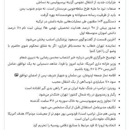
جزئیات جدید از انتقال نجومی گزینه پرسپولیس به نساجی
صنعاء: نبرد ما علیه طرح سلطه‌جویی عربستان است، نه مردم جنوب یمن
باید از ظرفیت رسانه مسئولانه و هوشمندانه بهره گرفت
دستگیری ۱۰۴ مظنون طی عملیات‌هایی علیه داعش در ترکیه
صدور بیش از ۹۰ درصد هدایت تحصیلی نهمی ها/ پیش ثبت نام ۷۰ درصد
دانش اموزان متوسطه اول
آخرین قسمت از گفت‌وگوی مسعود پزشکیان امشب پخش می‌شود
نماینده تهران خطاب به محمدباقر خرازی: اگر به شلاق محکوم شوی حاضرم با
وضو آن را اجرا کنم!
توضیح خبرگزاری فارس درباره خبر انتصاب محسن رضایی به دبیری شعام
وزیر خزانه داری آمریکا: شاید امروز یا فردا، شاهد دستیابی به یک توافق، شامل
آتش‌بس ۳۰ تا ۶۰ روزه باشیم
اقامه نماز جمعه اردوغان، بن ‌سلمان و شهباز شریف پس از امضای توافق
سود ۷۰ میلیاردی ذوب‌آهن از یک انتقال عجیب
رویترز: ترامپ در جنگ علیه ایران بر سر ۲ راهی بدی گیر افتاده است
رگبار و رعدوبرق در راه شمال کشور؛ تهران خنک‌تر می‌شود
۱۷ تجاوز رژیم صهیونیستی به خاک سوریه در ۴۸ ساعت گذشته
تکلیف مدیرعامل استقلال قبل از لیگ مشخص می شود
ونس هم مثل ترامپ است/ فردوسی پور مهم تر از معیشت مردم؟!/ هدف آمریکا
خطرناک جلوه دادن ایران است
اتحادیه اروپا ۵ فرد مرتبط با صنایع دفاعی روسیه را تحریم کرد