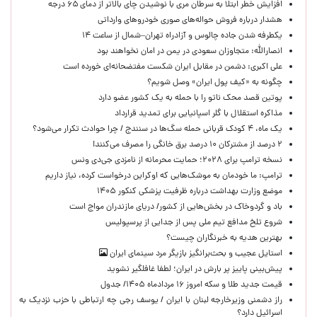
افزایش خطر ابتلا به سرطان مری با نوشیدن چای بالاتر از دمای ۶۵ درجه
هشدار درباره فروش حواله‌های صوری خودروهای وارداتی
یکطرفه شدن جاده چالوس و آزادراه تهران–شمال از ساعت ۱۴
انصارالله: متجاوزان سعودی در یمن در امان نخواهند بود
علی اکبری: دشمن در مقابل ایران شکست مفتضحانه‌ای خورده است
چگونه به «کیف پول ایران» وصل شویم؟
پوتین قصد محک ناتو را با حمله به یک کشور عضو دارد
مذاکره استقلال با گلر اسپانیایی برای تمدید قرارداد
یک ماه، ۴ کودک قربانی حمله سگ‌ها در سنندج / چرا حوادث تکرار می‌شود؟
۲ درصد از مشترکان ۱۰ درصد برق خانگی را مصرف می‌کنند!
نسخه ترامپ برای ۲۰۲۸؛ حمایت محرمانه از نامزدی جی‌دی ونس
ترامپ: ما خودمان به موشک‌هایی که اوکراین درخواست کرده، نیاز داریم
موضع وزارت بهداشت درباره ظرفیت پزشکی کنکور ۱۴۰۵
باد و گردوخاک در بخش‌هایی از کشور/ دریای مازندران مواج است
شروع تلخ مدافع تیم ملی پس از جدایی از پرسپولیس
بهترین هدیه به خبرنگاران چیست؟
استایل عجیب و بحث‌برانگیز بازیگر مرد سینمای ایران
پیش‌بینی پاییز پر بارش در ایران؛ لطفا غافلگیر نشوید
قیمت جدید طلا و سکه امروز ۱۶ مردادماه ۱۴۰۵/ جدول
راز دشمنی وزیرخارجه لبنان با ایران / یوسف رجی چه ارتباطی با حزب نزدیک به
اسرائیل دارد؟