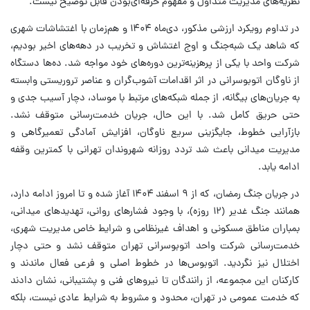
نظریه‌های مدیریت متداول و مفهوم حرفه‌ای‌بودن قابل توضیح نیست.
در تداوم رویکرد ارزشی مذکور، دی‌ماه ۱۴۰۴ و هم‌زمان با اغتشاشات شهری
که شاهد یک شبه‌جنگ و اوج اغتشاش و تخریب در دهه‌های اخیر بودیم،
شرکت واحد با یکی از پرهزینه‌ترین دوره‌های خود مواجه شد. ده‌ها دستگاه
از ناوگان اتوبوسرانی در اثر اقدامات آشوب‌گران و عناصر تروریستی وابسته
به جریان‌های بیگانه، از جمله شبکه‌های مرتبط با موساد، دچار آسیب جدی و
حتی حریق کامل شد. با این حال، جریان خدمت‌رسانی متوقف نشد.
بازآرایی خطوط، جایگزینی سریع ناوگان، افزایش آمادگی تعمیرگاهی و
مدیریت میدانی باعث شد تردد روزانه شهروندان تهرانی با کمترین وقفه
ادامه یابد.
در جریان جنگ رمضان، که از ۹ اسفند ۱۴۰۴ آغاز شده و تا امروز ادامه دارد،
همانند جنگ غدیر (۱۲ روزه)، با وجود فشارهای روانی، تهدیدهای میدانی،
بمباران مناطق مسکونی و اهداف غیرنظامی و شرایط خاص مدیریت شهری،
خدمت‌رسانی شرکت واحد اتوبوسرانی تهران متوقف نشد و حتی دچار
اختلال نیز نگردید. اتوبوس‌ها در خطوط اصلی و فرعی فعال ماندند و
کارکنان این مجموعه، از رانندگان تا نیروهای فنی و پشتیبانی، نشان دادند
که خدمت عمومی در تهران، محدود و مشروط به شرایط عادی نیست، بلکه