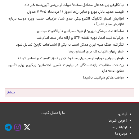
بلاتکلیفی پرونده‌های مشاغل سخت/ دولت از بررسی آیین‌نامه خبر داد
قیمت جدید دلار، یورو و سایر ارزها امروز ۱۶ مردادماه ۱۴۰۵/ جدول
افزایش اعتبار کالابرگ الکترونیکی جدی شد/ جزییات جلسه ویژه دولت درباره
افزایش مبلغ کالابرگ
سامانه ضد موشکی لیزری؛ از بلوف سیاسی تا واقعیت میدانی
جزئیات ثبت ادعا، تهیه نقشه UTM و ارائه مادر سند اعلام شد
تلگراف: جنگ علیه ایران ممکن است به یکی از اشتباهات تاریخ تبدیل شود
خطر پنهان التهاب لثه برای استخوان‌ها
فرمان اجرایی دوباره ترامپ برای محدود کردن «حق تابعیت بر اساس تولد»
پرداخت مطالبات بازنشستگان در اولویت تأمین اجتماعی؛ پیگیری برای تأمین
منابع ادامه دارد
مراقب علائم هپاتیت باشید!
بیشتر
ما را دنبال کنید.
آرشیو
آخرین خبرها
ارتباط با ما
درباره ما