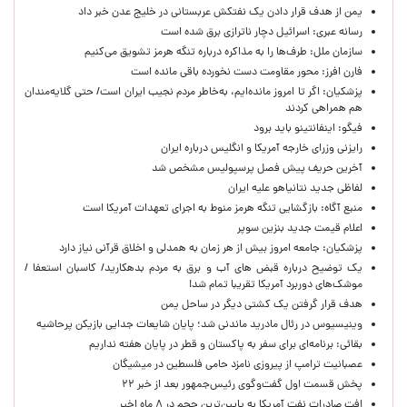
یمن از هدف قرار دادن یک نفتکش عربستانی در خلیج عدن خبر داد
رسانه عبری: اسرائیل دچار ناترازی برق شده است
سازمان ملل: طرف‌ها را به مذاکره درباره تنگه هرمز تشویق می‌کنیم
فارن افرز: محور مقاومت دست نخورده باقی مانده است
پزشکیان: اگر تا امروز مانده‌ایم، به‌خاطر مردم نجیب ایران است/ حتی گلایه‌مندان
هم همراهی کردند
فیگو: اینفانتینو باید برود
رایزنی وزرای خارجه آمریکا و انگلیس درباره ایران
آخرین حریف پیش فصل پرسپولیس مشخص شد
لفاظی جدید نتانیاهو علیه ایران
منبع آگاه: بازگشایی تنگه هرمز منوط به اجرای تعهدات آمریکا است
اعلام قیمت جدید بنزین سوپر
پزشکیان: جامعه امروز بیش از هر زمان به همدلی و اخلاق قرآنی نیاز دارد
یک توضیح درباره قبض های آب و برق به مردم بدهکارید/ کاسبان استعفا /
موشک‌های دوربرد آمریکا تقریبا تمام شد!
هدف قرار گرفتن یک کشتی دیگر در ساحل یمن
وینیسیوس در رئال مادرید ماندنی شد؛ پایان شایعات جدایی بازیکن پرحاشیه
بقائی: برنامه‌ای برای سفر به پاکستان و قطر در پایان هفته نداریم
عصبانیت ترامپ از پیروزی نامزد حامی فلسطین در میشیگان
پخش قسمت اول گفت‌وگوی رئیس‌جمهور بعد از خبر ۲۲
افت صادرات نفت آمریکا به پایین‌ترین حجم در ۸ ماه اخیر