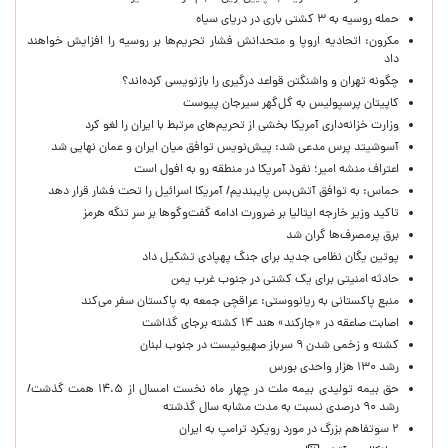
حمله روسیه به ۳ کشتی باری در دریای سیاه
مکرون: اتحادیه اروپا و متحدانش فشار تحریم‌ها بر روسیه را افزایش خواهند
داد
چگونه تهران و واشنگتن قواعد درگیری را بازنویسی کرده‌اند؟
کاپیتان پرسپولیس به گل‌گهر سیرجان پیوست
وزارت خزانه‌داری آمریکا بخشی از تحریم‌های مرتبط با ایران را لغو کرد
آسوشیتد پرس مدعی شد: پیش‌نویس توافق میان ایران و عمان نهایی شد
اعتراف منشه امیر؛ نفوذ آمریکا در منطقه رو به افول است
حماس: به توافق آتش‌بس پایبندیم/ آمریکا اسرائیل را تحت فشار قرار دهد
تاکید وزیر خارجه ایتالیا بر ضرورت ادامه گفت‌وگوها بر سر تنگه هرمز
برق پرمصرف‌ها گران شد
پوتین یگان نظامی جدید برای جنگ پهپادی تشکیل داد
حادثه امنیتی برای یک کشتی در جنوب غرب یمن
منبع پاکستانی به ریانووستی: عراقچی جمعه به پاکستان سفر می‌کند
اصابت صاعقه در «جارکند» هند ۱۴ کشته برجای گذاشت
کشته و زخمی شدن ۹ سرباز صهیونیست در جنوب لبنان
رشد ۱۳۰ هزار واحدی بورس
حق بیمه تولیدی بیمه ملت در چهار ماه نخست امسال از ۱۴.۵ همت گذشت/
رشد ۹۰ درصدی نسبت به مدت مشابه سال گذشته
۲ سوتفاهم بزرگ در مورد رویکرد ترامپ به ایران