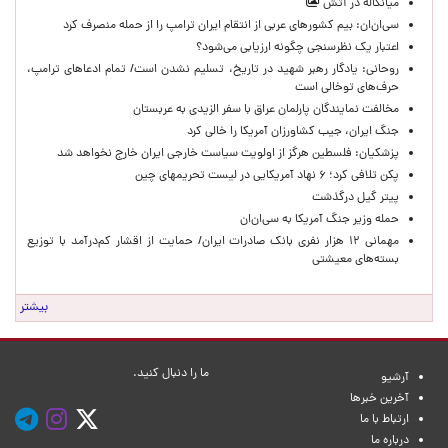
میانکاله در آتش
سی‌ان‌ان: بیم کشورهای عربی از انتقام ایران ترامپ را از حمله منصرف کرد
اعتبار یک نظرسنجی چگونه ارزیابی می‌شود؟
روحانی: یادگار رهبر شهید در تاریخ، تسلیم نشدن است/ تمام ادعاهای ترامپ،
حرف‌های توخالی است
مخالفت نمایندگان پارلمان عراق با سفر الزیدی به عربستان
جنگ ایران، جیب کشاورزان آمریکا را خالی کرد
پزشکیان: فلسطین هرگز از اولویت سیاست خارجی ایران خارج نخواهد شد
پکن تلافی کرد؛ ۶ نهاد آمریکایی در لیست تحریمهای چین
پیتر گیل درگذشت
حمله وزیر جنگ آمریکا به سی‌ان‌ان
مهمانی ۱۲ هزار نفری بانک صادرات ایران/ حمایت از اقشار کم‌درآمد با توزیع
بسته‌های معیشتی
بیشتر
ما را دنبال کنید.
آرشیو
آخرین خبرها
ارتباط با ما
درباره ما