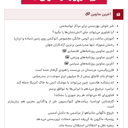
آخرین عناوین
خبر خوش بهزیستی برای مراکز توانبخشی
آیا فناوری می‌تواند جای آتش‌نشان‌ها را بگیرد؟
آموزش ساخت زیر اتویی خانگی مخصوص اتوکشی روی زمین (ساده و ارزان)
رحمان عموزاد تنها صدرنشین برترین آزادکاران جهان
آخرین عناوین روزنامه‌های اقتصادی
آخرین عناوین روزنامه‌های ورزشی
آخرین عناوین روزنامه‌های سیاسی
فارن‌پالیسی: عربستان در بن‌بست راهبردی گرفتار شده است
انهدام باند قاچاق بیش از ۵ میلیون لیتر سوخت در بندرعباس
اندیشکده هادسن: چین می‌تواند با موشک اتمی به خاک آمریکا حمله کند
ترامپ: ترجیح می‌دهم با ایرانی‌‌ها به توافق برسم
فناوری‌ای که می‌تواند هر رمز عبوری را بشکند!
کارشناس اوراسیا: پیامدهای کنوانسیون خزر از واگذاری بحرین هم زیان‌بارتر
است
خروج ناگهانی نتانیاهو از مراسمی به دلایل امنیتی
روسیه: ماکرون به کی‌یف دستور حملات تروریستی می‌دهد
پنجره‌ نقل و انتقالاتی استقلال بسته ماند