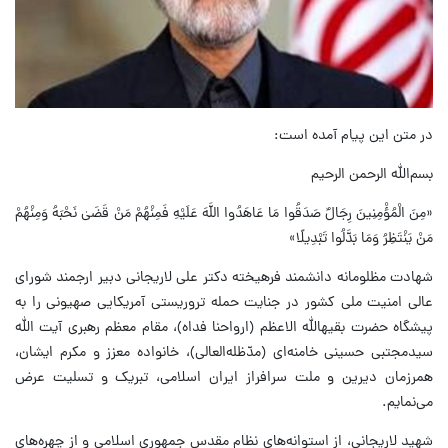
در متن این پیام آمده است:
بسم‌الله الرحمن الرحیم
«مِنَ الْمُؤْمِنِینَ رِجَالٌ صَدَقُوا مَا عَاهَدُوا اللَّهَ عَلَیْهِ فَمِنْهُمْ مَنْ قَضَىٰ نَحْبَهُ وَمِنْهُمْ
مَنْ یَنْتَظِرُ وَمَا بَدَّلُوا تَبْدِیلًا»
شهادت مظلومانه‌ دانشمند فرهیخته دکتر علی لاریجانی دبیر ارجمند شورای
عالی امنیت ملی کشور در جنایت حمله تروریستی آمریکایی صهیونی را به
پیشگاه حضرت بقیهالله الاعظم (ارواحنا فداه)، مقام معظم رهبری آیت الله
سیدمجتبی حسینی خامنه‌ای (مدّظله‌العالی)، خانواده معزز و مکرم ایشان،
همرزمان دیرین و ملت سرافراز ایران اسلامی، تبریک و تسلیت عرض
می‌نمایم.
شهید لاریجانی، از استوانه‌های نظام مقدس جمهوری اسلامی و از چهره‌های