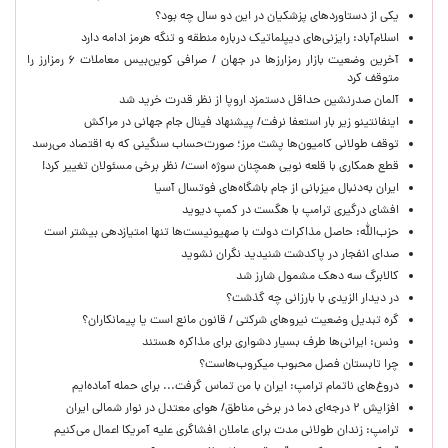
یکی از دستاوردهای پزشکیان در این دو سال چه بود؟
اسلام‌آباد: رایزنی‌های دیپلماتیک درباره منطقه و تنگه هرمز ادامه دارد
آخرین وضعیت بازار رمزارزها در جهان / صرافی کوین‌بیس معاملات ۶ رمزارز را
متوقف کرد
آلمان صدرنشین حداقل دستمزد اروپا از نظر قدرت خرید شد
اینفانتینو زیر بار استعفا نرفت/ پیشنهاد فینال جام جهانی در مراکش
توقف طولانی کامیون‌ها پشت مرز؛ صورت‌حساب سنگینی که به اقتصاد می‌رسد
قطع همکاری با قلعه نویی همچنان سوژه است/ نظر برخی مسئولان تغییر کرد!
ایران به‌دنبال میزبانی از جام باشگاه‌های فوتسال آسیا
افشای درگیری ترامپ با هگست در کمپ دیوید
حزب‌الله: حاصل مذاکرات دولت با صهیونیست‌ها تنها امتیازدهی‌ بیشتر است
صدای انفجار در پاکدشت شنیدید نگران نشوید
کالابرگ سه دهک مشمول شارز شد
در دیدار الزیدی با بارزانی چه گذشت؟
گره تبدیل وضعیت نیروهای شرکتی / قانون مانع است یا پیمانکاران؟
ونس: ایرانی‌ها طرف بسیار دشواری برای مذاکره هستند
چرا تابستان فصل محبوب میکروب‌هاست؟
دروغ‌های ناتمام ترامپ: ایران با من تماس گرفت... برای حمله آماده‌ایم
افزایش ۲ درجه‌ای دما در برخی مناطق/ هوای معتدل در نوار شمالی ایران
ترامپ: زندان طولانی مدت برای عاملان افشاگری‌ علیه آمریکا اعمال می‌کنیم