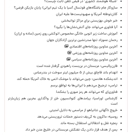
"شبکه هوشمند کشوری" در قبض تلفن ثابت چیست؟
سازوکار جام باشگاه‌های فوتسال آسیا با یک تیم ایرانی/ پایان بازیکن قرضی؟
کلان‌توطئه آمریکا و صهیونیست‌ها علیه ایران
خبر خوش بهزیستی برای مراکز توانبخشی
آیا فناوری می‌تواند جای آتش‌نشان‌ها را بگیرد؟
آموزش ساخت زیر اتویی خانگی مخصوص اتوکشی روی زمین (ساده و ارزان)
رحمان عموزاد تنها صدرنشین برترین آزادکاران جهان
آخرین عناوین روزنامه‌های اقتصادی
آخرین عناوین روزنامه‌های ورزشی
آخرین عناوین روزنامه‌های سیاسی
فارن‌پالیسی: عربستان در بن‌بست راهبردی گرفتار شده است
انهدام باند قاچاق بیش از ۵ میلیون لیتر سوخت در بندرعباس
اندیشکده هادسن: چین می‌تواند با موشک اتمی به خاک آمریکا حمله کند
ترامپ: ترجیح می‌دهم با ایرانی‌‌ها به توافق برسم
فناوری‌ای که می‌تواند هر رمز عبوری را بشکند!
کارشناس اوراسیا: پیامدهای کنوانسیون خزر از واگذاری بحرین هم زیان‌بارتر
است
خروج ناگهانی نتانیاهو از مراسمی به دلایل امنیتی
روسیه: ماکرون به کی‌یف دستور حملات تروریستی می‌دهد
پنجره‌ نقل و انتقالاتی استقلال بسته ماند
یمن از هدف قرار دادن یک نفتکش عربستانی در خلیج عدن خبر داد