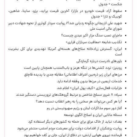
شکست + جدول
سقوط آزاد قیمت خودرو در بازار/ آخرین قیمت پراید، پژو، ساینا، شاهین،
کوییک و تارا + جدول
شهید علی لاریجانی چگونه ردیابی شد؟/ روایت سردار کوثری از نحوه شهادت دبیر
شورای عالی امنیت ملی
ماجرای نصب سنگ مزار اکبر عبدی چیست؟
تکذیب شایعه «معافیت سربازان فراری»
ایران: گسترش زرادخانه سلاح‌های هسته‌ای آمریکا تهدیدی برای کل بشریت
است
باورهای نادرست درباره گرمازدگی
رویترز: تردد کشتی‌ها در تنگه هرمز و باب‌المندب همچنان پایین است
مرزهای ایران زیر ذره‌بین اشراف اطلاعاتی/ مقابله جدی با پدیده قاچاق
خدمات اربعین در مرزها بدون وقفه ادامه دارد
جزئیات فعال‌سازی «کیف پول ایران» اعلام شد
سپاه: ۸ شرور مسلح شاخص و مرتبط گروهک‌های تروریستی دستگیر شدند
آیا هر کس می‌تواند هر سخنی را به رهبر انقلاب نسبت دهد؟
آغاز دور سوم مذاکرات لبنان و رژیم صهیونیستی در رم
مسئله مانایی ایران و اصلاح الگوی توسعه
بغداد: نباید از خاک عراق برای حمله به کشورهای دیگر استفاده کرد
روایت پزشکیان از اقدامات دولت برای معیشت مردم امشب منتشر می‌شود
فرمانده نیروی هوایی ارتش: در دفاع از ایران، جان بر کف خواهیم بود