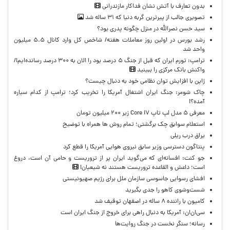
بدون تعارف با آتش نشان فداکار مازندرانی
تصویری جالب از پیرترین گربه دنیا که ۳۱ ساله شد
سید حسن نصرالله در منزل چگونه پدری بود؟
رشد بورس در اولین روز معاملات هفته/ شاخص کل وارد کانال ۵.۵ میلیون
واحد شد
ترامپ: تورم ایران که قبل از جنگ ۵ درصد بود را الان به ۳۰۰ درصد رسانده‌ایم!/
واکنش بانک مرکزی را ببینید
ژاپن با افزایش توان نظامی خود به دنبال چیست؟
چاک شومر: جنگ ایران اشتغال آمریکا را تخریب کرد؛ ترامپ از کدام سیاره
آمده؟!
معرفی ۵ مدل لپ تاپ Core i۷ زیر ۲۰۰ میلیون تومان
استعلام سوابق چک برگشتی؛ تمام روش ها همراه با توضیح
یراق درب ریلی
پنتاگون دسترسی وزیر سابق نیروی هوایی آمریکا را قطع کرد
جو کنت: افسانه‌ای که می‌گوید ایران پر از تروریست و حامی آن است، دروغ
است؛ داعش و القاعده تروریست هستند نه شیعیان!
افشای رسوایی جاسوسی سازمان ملل برای رژیم صهیونیستی
شست‌وشوی کاهو را جدی بگیرید
کامیون با راننده ۸ ساله در اصفهان توقیف شد
سی‌ان‌ان: آمریکا به دنبال راهی برای خروج از جنگ ایران است
رسانه؛ سنگر نخست در جنگ روایت‌ها