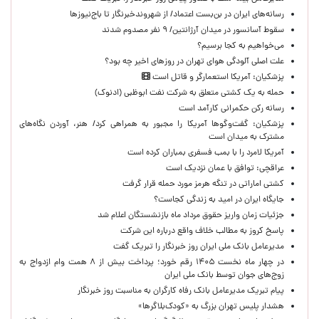
رسانه‌های ایران در بن‌بست اعتماد/ از شهروندخبرنگار تا باج‌نیوزها
سقوط آسانسور در میدان آرژانتین/ ۹ نفر مصدوم شدند
می‌خواهیم به کجا برسیم؟
علت اصلی آلودگی هوای تهران در روزهای اخیر چه بود؟
پزشکیان: آمریکا استعمارگر و قاتل است
حمله به یک کشتی متعلق به شرکت نفت ابوظبی (ادنوک)
رسانه رکن حکمرانی کارآمد است
پزشکیان: گفت‌وگوها آمریکا را مجبور به همراهی کرد/ هنر، آوردن نگاه‌های
مشترک به میدان است
آمریکا لامرد را با بمب فسفری بمباران کرده است
عراقچی: توافق با عمان نزدیک است
کشتی اماراتی در تنگه هرمز مورد حمله قرار گرفت
جایگاه ایران در امید به زندگی کجاست؟
جزئیات زمان واریز حقوق مرداد ماه بازنشستگان اعلام شد
پاسخ کروز به مطالب خلاف واقع درباره این شرکت
مدیرعامل بانک ملی ایران روز خبرنگار را تبریک گفت
در چهار ماه نخست ۱۴۰۵ رقم خورد؛ پرداخت بیش از ۸ همت وام ازدواج به
زوج‌های جوان توسط بانک ملی ایران
پیام تبریک مدیرعامل بانک رفاه کارگران به مناسبت روز خبرنگار
هشدار پلیس تهران بزرگ به «کودک‌بلاگرها»