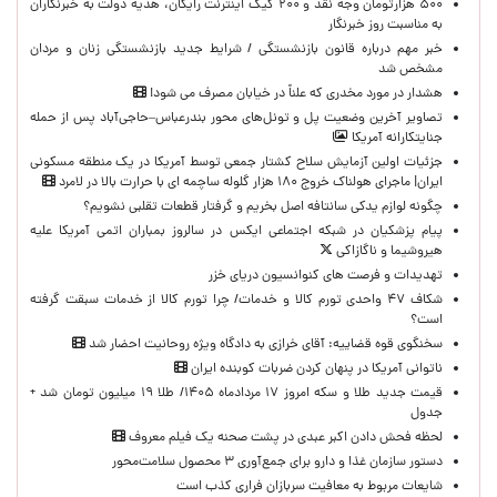
۵۰۰ هزارتومان وجه نقد و ۲۰۰ گیگ اینترنت رایگان، هدیه دولت به خبرنگاران
به مناسبت روز خبرنگار
خبر مهم درباره قانون بازنشستگی / شرایط جدید بازنشستگی زنان و مردان
مشخص شد
هشدار در مورد مخدری که علناً در خیابان مصرف می شود!
تصاویر آخرین وضعیت پل و تونل‌های محور بندرعباس–حاجی‌آباد پس از حمله
جنایتکارانه آمریکا
جزئیات اولین آزمایش سلاح کشتار جمعی توسط آمریکا در یک منطقه مسکونی
ایران| ماجرای هولناک خروج ۱۸۰ هزار گلوله ساچمه ای با حرارت بالا در لامرد
چگونه لوازم یدکی سانتافه اصل بخریم و گرفتار قطعات تقلبی نشویم؟
پیام پزشکیان در شبکه اجتماعی ایکس در سالروز بمباران اتمی آمریکا علیه
هیروشیما و ناگازاکی
تهدیدات و فرصت های کنوانسیون دریای خزر
شکاف ۴۷ واحدی تورم کالا و خدمات/ چرا تورم کالا از خدمات سبقت گرفته
است؟
سخنگوی قوه قضاییه: آقای خرازی به دادگاه ویژه روحانیت احضار شد
ناتوانی آمریکا در پنهان کردن ضربات کوبنده ایران
قیمت جدید طلا و سکه امروز ۱۷ مردادماه ۱۴۰۵/ طلا ۱۹ میلیون تومان شد +
جدول
لحظه‌ فحش دادن اکبر عبدی در پشت صحنه یک فیلم معروف
دستور سازمان غذا و دارو برای جمع‌آوری ۳ محصول سلامت‌محور
شایعات مربوط به معافیت سربازان فراری کذب است