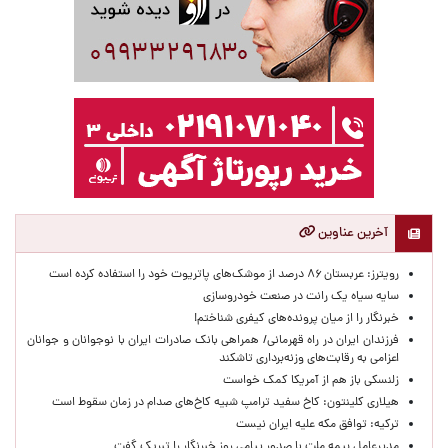
آخرین عناوین
رویترز: عربستان ۸۶ درصد از موشک‌های پاتریوت خود را استفاده کرده است
سایه سیاه یک رانت در صنعت خودروسازی
خبرنگار را از میان پرونده‌های کیفری شناختم!
​فرزندان ایران در راه قهرمانی/ همراهی بانک صادرات ایران با نوجوانان و جوانان
اعزامی به رقابت‌های وزنه‌برداری تاشکند
زلنسکی باز هم از آمریکا کمک خواست
هیلاری کلینتون: کاخ سفید ترامپ شبیه کاخ‌های صدام در زمان سقوط است
ترکیه: توافق مکه علیه ایران نیست
مدیرعامل بیمه ملت با صدور پیامی روز خبرنگار را تبریک گفت