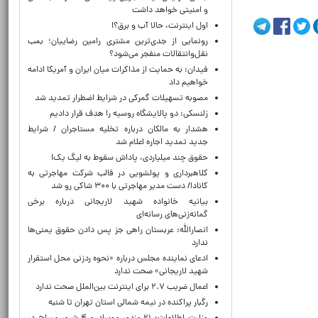
و امنیتی خواهد داشت
اول اینترنت، حالا آب و برق؟!
رونمایی از جدی‌ترین مشتری رامین رضاییان؛ بمب
نقل‌وانتقالات منفجر می‌شود؟
فیدان: به حمایت از مذاکرات میان ایران و آمریکا ادامه
خواهیم داد
مصوبه تسهیلات گمرکی در شرایط اضطرار تمدید شد
زلنسکی: دو پالایشگاه روسیه را هدف قرار دادیم
هشدار به مالکان درباره تخلیه مستاجران / شرایط
جدید تمدید اجاره اعلام شد
حقوق چند میلیاردی، پاداش سقوط به لیگ یک!
کلاهبرداری و پولشویی در قالب شرکت مهاجرتی به
کانادا/ دست مدیر مهاجرتی با ۳۰۰ شاکی رو شد
بیانیه خانواده شهید لاریجانی درباره برخی
گمانه‌زنی‌های رسانه‌ای
انصارالله: عربستان راهی جز پس دادن حقوق یمنی‌ها
ندارد
ادعای نماینده مجلس درباره «نحوه ردزنی محل استقرار
شهید لاریجانی» صحت ندارد
اعمال ضریب ۲.۷ برای اینترنت بین‌الملل صحت ندارد
رگبار پراکنده در نیمه شمالی استان تهران تا شنبه