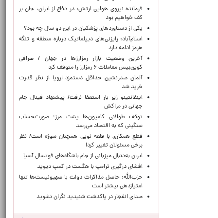
فرمانده نیروی هوایی ارتش: در دفاع از ایران، جان بر
کف خواهیم بود
یکی از دستاوردهای پزشکیان در این دو سال چه بود؟
اسلام‌آباد: رایزنی‌های دیپلماتیک درباره منطقه و تنگه
هرمز ادامه دارد
آخرین وضعیت بازار رمزارزها در جهان / صرافی
کوین‌بیس معاملات ۶ رمزارز را متوقف کرد
آلمان صدرنشین حداقل دستمزد اروپا از نظر قدرت
خرید شد
اینفانتینو زیر بار استعفا نرفت/ پیشنهاد فینال جام
جهانی در مراکش
توقف طولانی کامیون‌ها پشت مرز؛ صورت‌حساب
سنگینی که به اقتصاد می‌رسد
قطع همکاری با قلعه نویی همچنان سوژه است/ نظر
برخی مسئولان تغییر کرد!
ایران به‌دنبال میزبانی از جام باشگاه‌های فوتسال آسیا
افشای درگیری ترامپ با هگست در کمپ دیوید
حزب‌الله: حاصل مذاکرات دولت با صهیونیست‌ها تنها
امتیازدهی‌ بیشتر است
صدای انفجار در پاکدشت شنیدید نگران نشوید