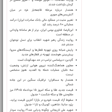
وزارت اطلاعات: ۲۱ مزدور موساد و ۴ شرور مسلح در
کرمان بازداشت شدند
هشدار درباره مرحله فاجعه‌بار غزه در میان
آتش‌بس‌های صوری
تغییر مثبت در عملکرد مالی بانک صادرات ایران/ درآمد
عملیاتی ۸۰ درصد رشد کرد
ابن‌الرضا: فناوری بومی ایران، برتر از هر سامانه وارداتی
در منطقه است
روایت زندگی رهبر شهید انقلاب برای نسل نوجوان
منتشر شد
پایش شبانه روزی تهویه قطارها و ایستگاه‌های مترو/
پیش‌بینی هوشمند تهویه در قطارهای جدید
گاردین: دیپلماسی ترامپ در حد مهدکودک است
معاون هماهنگ‌کننده نیروی هوایی ارتش: وضعیت
سه خلبان عملیات حمله به العدید هنوز مشخص
نیست
هشدار به مسافران؛ ترافیک سنگین در این جاده
شمالی
قیمت جدید طلا و سکه امروز ۱۵ مردادماه ۱۴۰۵/ مرز
مقاومتی طلا و سکه شکست + جدول
سقوط آزاد قیمت خودرو در بازار/ آخرین قیمت پراید،
پژو، ساینا، شاهین، کوییک و تارا + جدول
شهید علی لاریجانی چگونه ردیابی شد؟/ روایت سردار