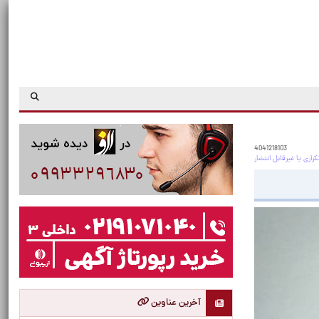
4041218103
آخرین عناوین