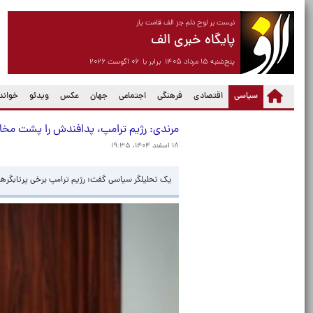
نیست بر لوح دلم جز الف قامت یار
پایگاه خبری الف
پنج‌شنبه ۱۵ مرداد ۱۴۰۵ برابر با ۰۶ آگوست ۲۰۲۶
(current)
سیاسی
اقتصادی
فرهنگی
اجتماعی
جهان
عکس
ویدئو
خواندن
مرندی: رژیم ترامپ، پدافندش را پشت مخا
۱۸ اسفند ۱۴۰۴، ۱۹:۳۵
یک تحلیلگر سیاسی گفت: رژیم ترامپ برخی پرتابگرها