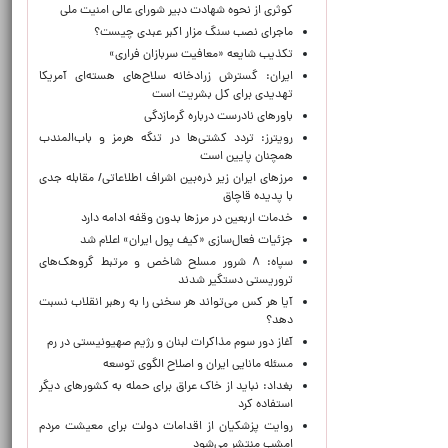
کوثری از نحوه شهادت دبیر شورای عالی امنیت ملی
ماجرای نصب سنگ مزار اکبر عبدی چیست؟
تکذیب شایعه «معافیت سربازان فراری»
ایران: گسترش زرادخانه سلاح‌های هسته‌ای آمریکا
تهدیدی برای کل بشریت است
باورهای نادرست درباره گرمازدگی
رویترز: تردد کشتی‌ها در تنگه هرمز و باب‌المندب
همچنان پایین است
مرزهای ایران زیر ذره‌بین اشراف اطلاعاتی/ مقابله جدی
با پدیده قاچاق
خدمات اربعین در مرزها بدون وقفه ادامه دارد
جزئیات فعال‌سازی «کیف پول ایران» اعلام شد
سپاه: ۸ شرور مسلح شاخص و مرتبط گروهک‌های
تروریستی دستگیر شدند
آیا هر کس می‌تواند هر سخنی را به رهبر انقلاب نسبت
دهد؟
آغاز دور سوم مذاکرات لبنان و رژیم صهیونیستی در رم
مسئله مانایی ایران و اصلاح الگوی توسعه
بغداد: نباید از خاک عراق برای حمله به کشورهای دیگر
استفاده کرد
روایت پزشکیان از اقدامات دولت برای معیشت مردم
امشب منتشر می‌شود