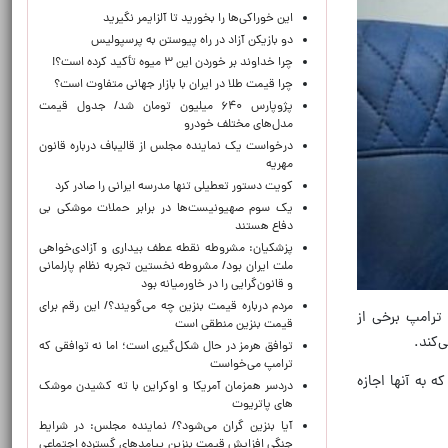
این خوراکی‌ها را بخورید تا آلزایمر نگیرید
دو بازیکن آزاد در راه پیوستن به پرسپولیس
چرا خداوند بر خوردن این ۳ میوه تأکید کرده است؟!
چرا قیمت طلا در ایران با بازار جهانی متفاوت است؟
پژوپارس ۶۴۰ میلیون تومان شد/ جدول قیمت
مدل‌های مختلف خودرو
درخواست یک نماینده مجلس از قالیباف درباره قانون
مهریه
کویت دستور تعطیلی تنها مدرسه ایرانی را صادر کرد
یک‌ سوم صهیونیست‌ها در برابر حملات موشکی بی
دفاع هستند
پزشکیان: مشروطه نقطه عطف بیداری و آزادی‌خواهی
ملت ایران بود/ مشروطه نخستین تجربه نظام پارلمانی
و قانون‌گرایی را در خاورمیانه بود
مردم درباره قیمت بنزین چه می‌گویند؟/ این رقم برای
ترامپ برخی از
قیمت بنزین منطقی است
‌کند.
توافق هرمز در حال شکل‌گیری است؛ اما نه توافقی که
ترامپ می‌خواست
 به آنها اجازه
دردسر همزمان آمریکا و اوکراین با ته کشیدن موشک
های پاتریوت
آیا بنزین گران می‌شود؟/ نماینده مجلس: در شرایط
جنگی افزایش قیمت بنزین پیامدهای گسترده اجتماعی