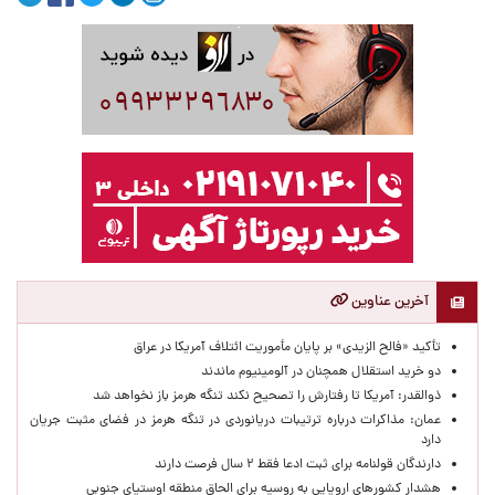
آخرین عناوین
تأکید «فالح الزیدی» بر پایان مأموریت ائتلاف آمریکا در عراق
دو خرید استقلال همچنان در آلومینیوم ماندند
ذوالقدر: آمریکا تا رفتارش را تصحیح نکند تنگه هرمز باز نخواهد شد
عمان: مذاکرات درباره ترتیبات دریانوردی در تنگه هرمز در فضای مثبت جریان
دارد
دارندگان قولنامه برای ثبت ادعا فقط ۲ سال فرصت دارند
هشدار کشورهای اروپایی به روسیه برای الحاق منطقه اوستیای جنوبی