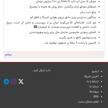
معرفی ۵ مدل لپ تاپ Core i۷ زیر ۲۰۰ میلیون تومان
استعلام سوابق چک برگشتی؛ تمام روش ها همراه با توضیح
یراق درب ریلی
پنتاگون دسترسی وزیر سابق نیروی هوایی آمریکا را قطع کرد
جو کنت: افسانه‌ای که می‌گوید ایران پر از تروریست و حامی آن است، دروغ
است؛ داعش و القاعده تروریست هستند نه شیعیان!
افشای رسوایی جاسوسی سازمان ملل برای رژیم صهیونیستی
شست‌وشوی کاهو را جدی بگیرید
کامیون با راننده ۸ ساله در اصفهان توقیف شد
بیشتر
ما را دنبال کنید.
آرشیو
آخرین خبرها
ارتباط با ما
درباره ما
پیوندها
RSS
اعلام مشکل سایت