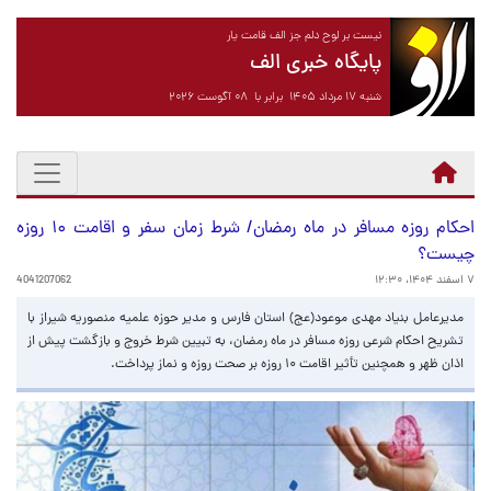
نیست بر لوح دلم جز الف قامت یار
پایگاه خبری الف
شنبه ۱۷ مرداد ۱۴۰۵ برابر با ۰۸ آگوست ۲۰۲۶
احکام روزه مسافر در ماه رمضان/ شرط زمان سفر و اقامت ۱۰ روزه
چیست؟
۷ اسفند ۱۴۰۴، ۱۲:۳۰
4041207062
مدیرعامل بنیاد مهدی موعود(عج) استان فارس و مدیر حوزه علمیه منصوریه شیراز با
تشریح احکام شرعی روزه مسافر در ماه رمضان، به تبیین شرط خروج و بازگشت پیش از
اذان ظهر و همچنین تأثیر اقامت ۱۰ روزه بر صحت روزه و نماز پرداخت.