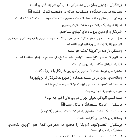
پزشکیان‌: بهترین زمان برای دستیابی به توافق شرایط کنونی است
ویدیو/ بررسی جایگاه و مشکلات رسانه در وضعیت کنونی کشور
رویترز: عربستان ۸۶ درصد از موشک‌های پاتریوت خود را استفاده کرده است
سایه سیاه یک رانت در صنعت خودروسازی
خبرنگار را از میان پرونده‌های کیفری شناختم!
​فرزندان ایران در راه قهرمانی/ همراهی بانک صادرات ایران با نوجوانان و جوانان
اعزامی به رقابت‌های وزنه‌برداری تاشکند
زلنسکی باز هم از آمریکا کمک خواست
هیلاری کلینتون: کاخ سفید ترامپ شبیه کاخ‌های صدام در زمان سقوط است
ترکیه: توافق مکه علیه ایران نیست
مدیرعامل بیمه ملت با صدور پیامی روز خبرنگار را تبریک گفت
رسانه‌های ایران در بن‌بست اعتماد/ از شهروندخبرنگار تا باج‌نیوزها
سقوط آسانسور در میدان آرژانتین/ ۹ نفر مصدوم شدند
می‌خواهیم به کجا برسیم؟
علت اصلی آلودگی هوای تهران در روزهای اخیر چه بود؟
پزشکیان: آمریکا استعمارگر و قاتل است
حمله به یک کشتی متعلق به شرکت نفت ابوظبی (ادنوک)
رسانه رکن حکمرانی کارآمد است
پزشکیان: گفت‌وگوها آمریکا را مجبور به همراهی کرد/ هنر، آوردن نگاه‌های
مشترک به میدان است