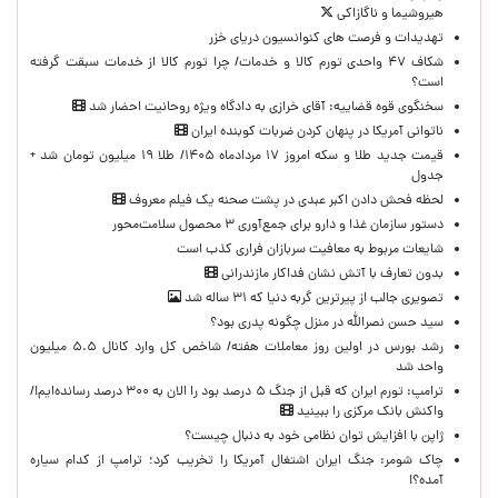
هیروشیما و ناگازاکی
تهدیدات و فرصت های کنوانسیون دریای خزر
شکاف ۴۷ واحدی تورم کالا و خدمات/ چرا تورم کالا از خدمات سبقت گرفته
است؟
سخنگوی قوه قضاییه: آقای خرازی به دادگاه ویژه روحانیت احضار شد
ناتوانی آمریکا در پنهان کردن ضربات کوبنده ایران
قیمت جدید طلا و سکه امروز ۱۷ مردادماه ۱۴۰۵/ طلا ۱۹ میلیون تومان شد +
جدول
لحظه‌ فحش دادن اکبر عبدی در پشت صحنه یک فیلم معروف
دستور سازمان غذا و دارو برای جمع‌آوری ۳ محصول سلامت‌محور
شایعات مربوط به معافیت سربازان فراری کذب است
بدون تعارف با آتش نشان فداکار مازندرانی
تصویری جالب از پیرترین گربه دنیا که ۳۱ ساله شد
سید حسن نصرالله در منزل چگونه پدری بود؟
رشد بورس در اولین روز معاملات هفته/ شاخص کل وارد کانال ۵.۵ میلیون
واحد شد
ترامپ: تورم ایران که قبل از جنگ ۵ درصد بود را الان به ۳۰۰ درصد رسانده‌ایم!/
واکنش بانک مرکزی را ببینید
ژاپن با افزایش توان نظامی خود به دنبال چیست؟
چاک شومر: جنگ ایران اشتغال آمریکا را تخریب کرد؛ ترامپ از کدام سیاره
آمده؟!