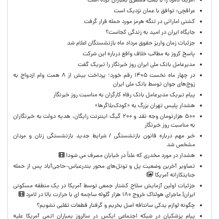
آمریکا لامرد را با بمب فسفری بمباران کرده است
عراقچی: توافق با عمان نزدیک است
کشتی اماراتی در تنگه هرمز مورد حمله قرار گرفت
جایگاه ایران در امید به زندگی کجاست؟
جزئیات زمان واریز حقوق مرداد ماه بازنشستگان اعلام شد
پاسخ کروز به مطالب خلاف واقع درباره این شرکت
مدیرعامل بانک ملی ایران روز خبرنگار را تبریک گفت
در چهار ماه نخست ۱۴۰۵ رقم خورد؛ پرداخت بیش از ۸ همت وام ازدواج به
زوج‌های جوان توسط بانک ملی ایران
پیام تبریک مدیرعامل بانک رفاه کارگران به مناسبت روز خبرنگار
هشدار پلیس تهران بزرگ به «کودک‌بلاگرها»
۵۰۰ هزارتومان وجه نقد و ۲۰۰ گیگ اینترنت رایگان، هدیه دولت به خبرنگاران
به مناسبت روز خبرنگار
خبر مهم درباره قانون بازنشستگی / شرایط جدید بازنشستگی زنان و مردان
مشخص شد
هشدار در مورد مخدری که علناً در خیابان مصرف می شود!
تصاویر آخرین وضعیت پل و تونل‌های محور بندرعباس–حاجی‌آباد پس از حمله
جنایتکارانه آمریکا
جزئیات اولین آزمایش سلاح کشتار جمعی توسط آمریکا در یک منطقه مسکونی
ایران| ماجرای هولناک خروج ۱۸۰ هزار گلوله ساچمه ای با حرارت بالا در لامرد
چگونه لوازم یدکی سانتافه اصل بخریم و گرفتار قطعات تقلبی نشویم؟
پیام پزشکیان در شبکه اجتماعی ایکس در سالروز بمباران اتمی آمریکا علیه