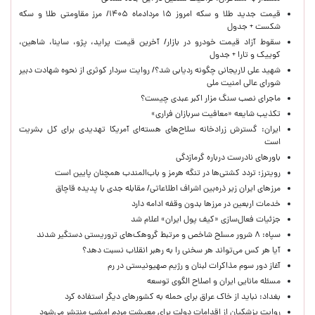
قیمت جدید طلا و سکه امروز ۱۵ مردادماه ۱۴۰۵/ مرز مقاومتی طلا و سکه
شکست + جدول
سقوط آزاد قیمت خودرو در بازار/ آخرین قیمت پراید، پژو، ساینا، شاهین،
کوییک و تارا + جدول
شهید علی لاریجانی چگونه ردیابی شد؟/ روایت سردار کوثری از نحوه شهادت دبیر
شورای عالی امنیت ملی
ماجرای نصب سنگ مزار اکبر عبدی چیست؟
تکذیب شایعه «معافیت سربازان فراری»
ایران: گسترش زرادخانه سلاح‌های هسته‌ای آمریکا تهدیدی برای کل بشریت
است
باورهای نادرست درباره گرمازدگی
رویترز: تردد کشتی‌ها در تنگه هرمز و باب‌المندب همچنان پایین است
مرزهای ایران زیر ذره‌بین اشراف اطلاعاتی/ مقابله جدی با پدیده قاچاق
خدمات اربعین در مرزها بدون وقفه ادامه دارد
جزئیات فعال‌سازی «کیف پول ایران» اعلام شد
سپاه: ۸ شرور مسلح شاخص و مرتبط گروهک‌های تروریستی دستگیر شدند
آیا هر کس می‌تواند هر سخنی را به رهبر انقلاب نسبت دهد؟
آغاز دور سوم مذاکرات لبنان و رژیم صهیونیستی در رم
مسئله مانایی ایران و اصلاح الگوی توسعه
بغداد: نباید از خاک عراق برای حمله به کشورهای دیگر استفاده کرد
روایت پزشکیان از اقدامات دولت برای معیشت مردم امشب منتشر می‌شود