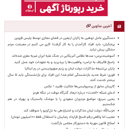
آخرین عناوین
دستگیری عامل توهین به زائران اربعین در فضای مجازی توسط پلیس قزوین
پزشکیان: باید افراد کارآمدتر را به کار گرفت/ کاری می کنیم در معیشت مردم
مشکلی پیش نیاید
آسوشیتدپرس: صدها نظامی آمریکایی در جنگ علیه ایران ضربه مغزی شده‌اند
پاسخ قالیباف به ترامپ: واقعیت‌ها را بپذیرید و به تعهدات خود عمل کنید
پایان بی‌نتیجه مذاکرات دولت لبنان و رژیم صهیونیستی در رم ایتالیا
فوری؛ شرط جدید بازنشستگی اعلام شد/ این افراد برای بازنشستگی باید ۵ سال
بیشتر خدمت کنند
کاپیتان سابق از پرسپولیسی‌ها حلالیت طلبید + عکس
ادعای شبکه «الحدث» درباره ایجاد گذرگاه موقت در تنگه هرمز
یحیی سریع: مواضع مزدوران سعودی را با موشک بالستیک و پهپاد در هم
شکستیم
حزب‌الله: دولت لبنان مذاکرات و امتیازدهی به تل‌آویو را متوقف کند
عجیب اما واقعی:رقم فسخ قرارداد رضاییان با استقلال فقط ۱۰۰میلیون تومان!
اصلاح قانون مهریه به دستورکار مجلس بازگشت