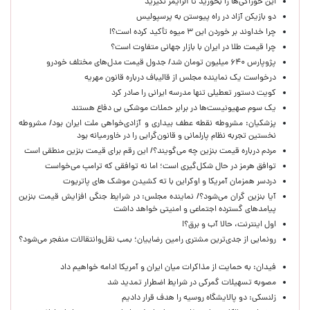
این خوراکی‌ها را بخورید تا آلزایمر نگیرید
دو بازیکن آزاد در راه پیوستن به پرسپولیس
چرا خداوند بر خوردن این ۳ میوه تأکید کرده است؟!
چرا قیمت طلا در ایران با بازار جهانی متفاوت است؟
پژوپارس ۶۴۰ میلیون تومان شد/ جدول قیمت مدل‌های مختلف خودرو
درخواست یک نماینده مجلس از قالیباف درباره قانون مهریه
کویت دستور تعطیلی تنها مدرسه ایرانی را صادر کرد
یک‌ سوم صهیونیست‌ها در برابر حملات موشکی بی دفاع هستند
پزشکیان: مشروطه نقطه عطف بیداری و آزادی‌خواهی ملت ایران بود/ مشروطه
نخستین تجربه نظام پارلمانی و قانون‌گرایی را در خاورمیانه بود
مردم درباره قیمت بنزین چه می‌گویند؟/ این رقم برای قیمت بنزین منطقی است
توافق هرمز در حال شکل‌گیری است؛ اما نه توافقی که ترامپ می‌خواست
دردسر همزمان آمریکا و اوکراین با ته کشیدن موشک های پاتریوت
آیا بنزین گران می‌شود؟/ نماینده مجلس: در شرایط جنگی افزایش قیمت بنزین
پیامدهای گسترده اجتماعی و امنیتی خواهد داشت
اول اینترنت، حالا آب و برق؟!
رونمایی از جدی‌ترین مشتری رامین رضاییان؛ بمب نقل‌وانتقالات منفجر می‌شود؟
فیدان: به حمایت از مذاکرات میان ایران و آمریکا ادامه خواهیم داد
مصوبه تسهیلات گمرکی در شرایط اضطرار تمدید شد
زلنسکی: دو پالایشگاه روسیه را هدف قرار دادیم