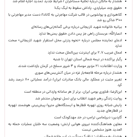
هشدار به مالکان درباره تخلیه مستاجران / شرایط جدید تمدید اجاره اعلام شد
حقوق چند میلیاردی، پاداش سقوط به لیگ یک!
کلاهبرداری و پولشویی در قالب شرکت مهاجرتی به کانادا/ دست مدیر مهاجرتی با
۳۰۰ شاکی رو شد
بیانیه خانواده شهید لاریجانی درباره برخی گمانه‌زنی‌های رسانه‌ای
انصارالله: عربستان راهی جز پس دادن حقوق یمنی‌ها ندارد
ادعای نماینده مجلس درباره «نحوه ردزنی محل استقرار شهید لاریجانی» صحت
ندارد
اعمال ضریب ۲.۷ برای اینترنت بین‌الملل صحت ندارد
رگبار پراکنده در نیمه شمالی استان تهران تا شنبه
وزارت اطلاعات: ۲۱ مزدور موساد و ۴ شرور مسلح در کرمان بازداشت شدند
هشدار درباره مرحله فاجعه‌بار غزه در میان آتش‌بس‌های صوری
تغییر مثبت در عملکرد مالی بانک صادرات ایران/ درآمد عملیاتی ۸۰ درصد رشد
کرد
ابن‌الرضا: فناوری بومی ایران، برتر از هر سامانه وارداتی در منطقه است
روایت زندگی رهبر شهید انقلاب برای نسل نوجوان منتشر شد
پایش شبانه روزی تهویه قطارها و ایستگاه‌های مترو/ پیش‌بینی هوشمند تهویه
در قطارهای جدید
گاردین: دیپلماسی ترامپ در حد مهدکودک است
معاون هماهنگ‌کننده نیروی هوایی ارتش: وضعیت سه خلبان عملیات حمله به
العدید هنوز مشخص نیست
هشدار به مسافران؛ ترافیک سنگین در این جاده شمالی