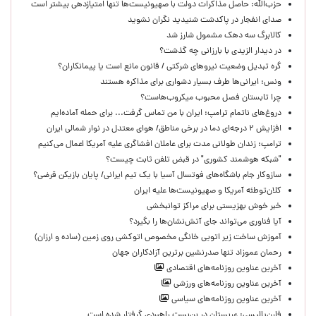
حزب‌الله: حاصل مذاکرات دولت با صهیونیست‌ها تنها امتیازدهی‌ بیشتر است
صدای انفجار در پاکدشت شنیدید نگران نشوید
کالابرگ سه دهک مشمول شارز شد
در دیدار الزیدی با بارزانی چه گذشت؟
گره تبدیل وضعیت نیروهای شرکتی / قانون مانع است یا پیمانکاران؟
ونس: ایرانی‌ها طرف بسیار دشواری برای مذاکره هستند
چرا تابستان فصل محبوب میکروب‌هاست؟
دروغ‌های ناتمام ترامپ: ایران با من تماس گرفت... برای حمله آماده‌ایم
افزایش ۲ درجه‌ای دما در برخی مناطق/ هوای معتدل در نوار شمالی ایران
ترامپ: زندان طولانی مدت برای عاملان افشاگری‌ علیه آمریکا اعمال می‌کنیم
"شبکه هوشمند کشوری" در قبض تلفن ثابت چیست؟
سازوکار جام باشگاه‌های فوتسال آسیا با یک تیم ایرانی/ پایان بازیکن قرضی؟
کلان‌توطئه آمریکا و صهیونیست‌ها علیه ایران
خبر خوش بهزیستی برای مراکز توانبخشی
آیا فناوری می‌تواند جای آتش‌نشان‌ها را بگیرد؟
آموزش ساخت زیر اتویی خانگی مخصوص اتوکشی روی زمین (ساده و ارزان)
رحمان عموزاد تنها صدرنشین برترین آزادکاران جهان
آخرین عناوین روزنامه‌های اقتصادی
آخرین عناوین روزنامه‌های ورزشی
آخرین عناوین روزنامه‌های سیاسی
فارن‌پالیسی: عربستان در بن‌بست راهبردی گرفتار شده است