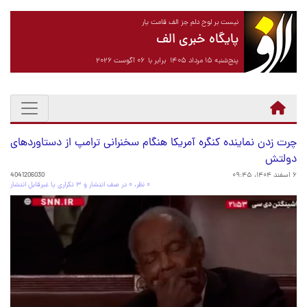
نیست بر لوح دلم جز الف قامت یار
پایگاه خبری الف
پنج‌شنبه ۱۵ مرداد ۱۴۰۵ برابر با ۰۶ آگوست ۲۰۲۶
چرت زدن نماینده کنگره آمریکا هنگام سخنرانی ترامپ از دستاوردهای
دولتش
۶ اسفند ۱۴۰۴، ۰۹:۴۵
4041206030
۰ نظر، ۰ در صف انتشار و ۳ تکراری یا غیرقابل انتشار