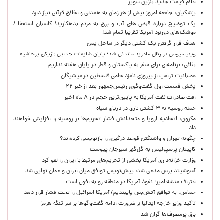
اعلام قیمت جدید بنزین سوپر
پزشکیان: جامعه امروز بیش از هر زمان به همدلی و اخلاق قرآنی نیاز دارد
یک توضیح درباره قبض های آب و برق به مردم بدهکارید/ کاسبان استعفا /
موشک‌های دوربرد آمریکا تقریبا تمام شد!
هدف قرار گرفتن یک کشتی دیگر در ساحل یمن
وینیسیوس در رئال مادرید ماندنی شد؛ پایان شایعات جدایی بازیکن پرحاشیه
بقائی: برنامه‌ای برای سفر به پاکستان و قطر در پایان هفته نداریم
عصبانیت ترامپ از پیروزی نامزد حامی فلسطین در میشیگان
پخش قسمت اول گفت‌وگوی رئیس‌جمهور بعد از خبر ۲۲
افت صادرات نفت آمریکا به پایین‌ترین حجم در ۸ ماه اخیر
حمله روسیه به ۳ کشتی باری در دریای سیاه
مکرون: اتحادیه اروپا و متحدانش فشار تحریم‌ها بر روسیه را افزایش خواهند
داد
چگونه تهران و واشنگتن قواعد درگیری را بازنویسی کرده‌اند؟
کاپیتان پرسپولیس به گل‌گهر سیرجان پیوست
وزارت خزانه‌داری آمریکا بخشی از تحریم‌های مرتبط با ایران را لغو کرد
آسوشیتد پرس مدعی شد: پیش‌نویس توافق میان ایران و عمان نهایی شد
اعتراف منشه امیر؛ نفوذ آمریکا در منطقه رو به افول است
حماس: به توافق آتش‌بس پایبندیم/ آمریکا اسرائیل را تحت فشار قرار دهد
تاکید وزیر خارجه ایتالیا بر ضرورت ادامه گفت‌وگوها بر سر تنگه هرمز
برق پرمصرف‌ها گران شد