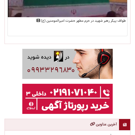
طواف پیکر رهبر شهید در حرم مطهر حضرت امیرالمومنین (ع)
آخرین عناوین