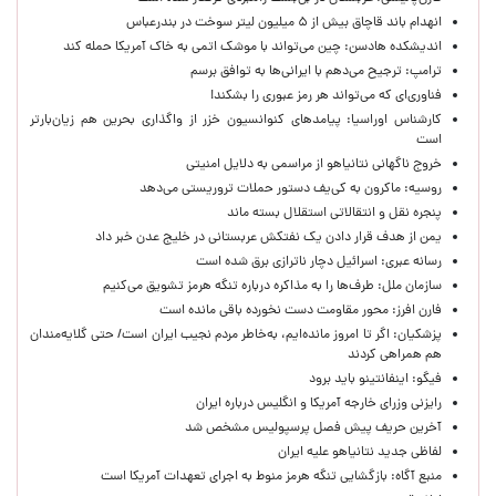
انهدام باند قاچاق بیش از ۵ میلیون لیتر سوخت در بندرعباس
اندیشکده هادسن: چین می‌تواند با موشک اتمی به خاک آمریکا حمله کند
ترامپ: ترجیح می‌دهم با ایرانی‌‌ها به توافق برسم
فناوری‌ای که می‌تواند هر رمز عبوری را بشکند!
کارشناس اوراسیا: پیامدهای کنوانسیون خزر از واگذاری بحرین هم زیان‌بارتر
است
خروج ناگهانی نتانیاهو از مراسمی به دلایل امنیتی
روسیه: ماکرون به کی‌یف دستور حملات تروریستی می‌دهد
پنجره‌ نقل و انتقالاتی استقلال بسته ماند
یمن از هدف قرار دادن یک نفتکش عربستانی در خلیج عدن خبر داد
رسانه عبری: اسرائیل دچار ناترازی برق شده است
سازمان ملل: طرف‌ها را به مذاکره درباره تنگه هرمز تشویق می‌کنیم
فارن افرز: محور مقاومت دست نخورده باقی مانده است
پزشکیان: اگر تا امروز مانده‌ایم، به‌خاطر مردم نجیب ایران است/ حتی گلایه‌مندان
هم همراهی کردند
فیگو: اینفانتینو باید برود
رایزنی وزرای خارجه آمریکا و انگلیس درباره ایران
آخرین حریف پیش فصل پرسپولیس مشخص شد
لفاظی جدید نتانیاهو علیه ایران
منبع آگاه: بازگشایی تنگه هرمز منوط به اجرای تعهدات آمریکا است