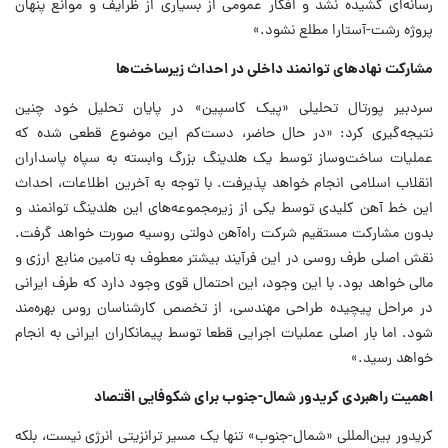
رسانه‌ای کشیده نشد و افکار عمومی از بسیاری از ظرایف و موانع پنهان
پروژه رشت-آستارا مطلع نشود.»
مشارکت نهادهای توانمند داخلی در احداث زیرساخت‌ها
سردبیر پورتال تحلیلی «پیک کاسپین» در پایان تحلیل خود چنین
نتیجه‌گیری کرد: «در حال حاضر، دست‌کم این موضوع قطعی شده که
عملیات ساخت‌وساز توسط یک هلدینگ بزرگ وابسته به سپاه پاسداران
انقلاب اسلامی انجام خواهد پذیرفت. با توجه به آخرین اطلاعات، احداث
این خط آهن کلیدی توسط یکی از زیرمجموعه‌های این هلدینگ توانمند و
بدون مشارکت مستقیم شرکت راه‌آهن دولتی روسیه صورت خواهد گرفت.
نقش اصلی طرف روسی در این فرآیند بیشتر معطوف به تامین منابع ارزی و
مالی خواهد بود. با این وجود، این احتمال قوی وجود دارد که طرف ایرانی
در مراحل پیچیده طراحی مهندسی، از تخصص کارشناسان روس بهره‌مند
شود. اما بار اصلی عملیات اجرایی قطعا توسط پیمانکاران ایرانی به انجام
خواهد رسید.»
اهمیت راهبردی کریدور شمال-جنوب برای شکوفایی اقتصاد
کریدور بین‌المللی «شمال-جنوب» تنها یک مسیر ترانزیتی انرژی نیست، بلکه