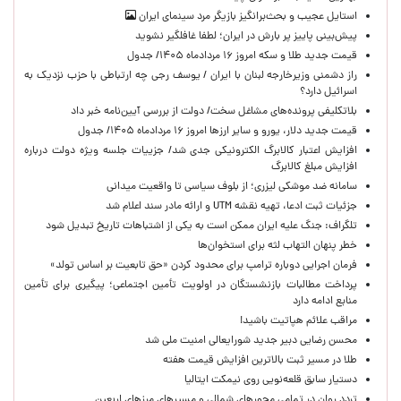
استایل عجیب و بحث‌برانگیز بازیگر مرد سینمای ایران
پیش‌بینی پاییز پر بارش در ایران؛ لطفا غافلگیر نشوید
قیمت جدید طلا و سکه امروز ۱۶ مردادماه ۱۴۰۵/ جدول
راز دشمنی وزیرخارجه لبنان با ایران / یوسف رجی چه ارتباطی با حزب نزدیک به
اسرائیل دارد؟
بلاتکلیفی پرونده‌های مشاغل سخت/ دولت از بررسی آیین‌نامه خبر داد
قیمت جدید دلار، یورو و سایر ارزها امروز ۱۶ مردادماه ۱۴۰۵/ جدول
افزایش اعتبار کالابرگ الکترونیکی جدی شد/ جزییات جلسه ویژه دولت درباره
افزایش مبلغ کالابرگ
سامانه ضد موشکی لیزری؛ از بلوف سیاسی تا واقعیت میدانی
جزئیات ثبت ادعا، تهیه نقشه UTM و ارائه مادر سند اعلام شد
تلگراف: جنگ علیه ایران ممکن است به یکی از اشتباهات تاریخ تبدیل شود
خطر پنهان التهاب لثه برای استخوان‌ها
فرمان اجرایی دوباره ترامپ برای محدود کردن «حق تابعیت بر اساس تولد»
پرداخت مطالبات بازنشستگان در اولویت تأمین اجتماعی؛ پیگیری برای تأمین
منابع ادامه دارد
مراقب علائم هپاتیت باشید!
محسن رضایی دبیر جدید شورایعالی امنیت ملی شد
طلا در مسیر ثبت بالاترین افزایش قیمت هفته
دستیار سابق قلعه‌نویی روی نیمکت ایتالیا
تردد روان در تمامی محورهای شمالی و مسیرهای مرزهای اربعین