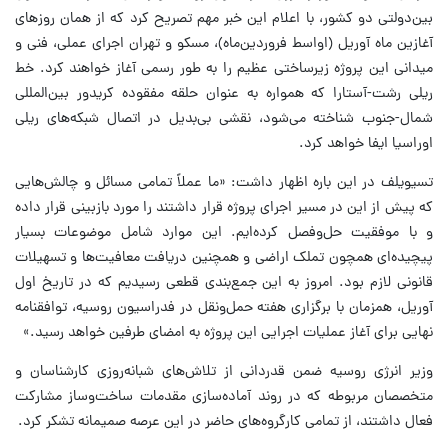
بین‌دولتی دو کشور، با اعلام این خبر مهم تصریح کرد که از همان روزهای
آغازین ماه آوریل (اواسط فروردین‌ماه)، مسکو و تهران اجرای عملی، فنی و
میدانی این پروژه زیرساختی عظیم را به طور رسمی آغاز خواهند کرد. خط
ریلی رشت-آستارا که همواره به عنوان حلقه مفقوده کریدور بین‌المللی
شمال-جنوب شناخته می‌شود، نقشی بی‌بدیل در اتصال شبکه‌های ریلی
اوراسیا ایفا خواهد کرد.
تسیویلف در این باره اظهار داشت: «ما عملاً تمامی مسائل و چالش‌هایی
که پیش از این در مسیر اجرای پروژه قرار داشتند را مورد بازبینی قرار داده
و با موفقیت حل‌وفصل کرده‌ایم. این موارد شامل موضوعات بسیار
پیچیده‌ای همچون تملک اراضی و همچنین دریافت معافیت‌ها و تسهیلات
قانونی لازم بود. امروز به این جمع‌بندی قطعی رسیدیم که در تاریخ اول
آوریل، همزمان با برگزاری هفته حمل‌ونقل در فدراسیون روسیه، توافقنامه
نهایی برای آغاز عملیات اجرایی این پروژه به امضای طرفین خواهد رسید.»
وزیر انرژی روسیه ضمن قدردانی از تلاش‌های شبانه‌روزی کارشناسان و
متخصصان مربوطه که در روند آماده‌سازی مقدمات ساخت‌وساز مشارکت
فعال داشتند، از تمامی کارگروه‌های حاضر در این عرصه صمیمانه تشکر کرد.