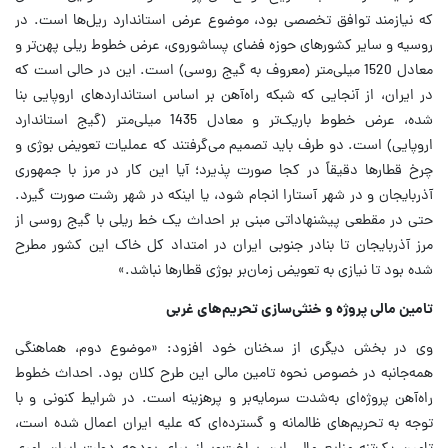
که نیازمند توافق تخصصی بود، موضوع عرض استاندارد ریل‌ها است. در
روسیه و سایر کشورهای حوزه فضای پساشوروی، عرض خطوط ریلی پهن‌تر و
معادل 1520 میلی‌متر (معروف به گیج روسی) است. این در حالی است که
در ایران، از آنجایی که شبکه راه‌آهن بر اساس استانداردهای اروپایی بنا
شده، عرض خطوط باریک‌تر و معادل 1435 میلی‌متر (گیج استاندارد
اروپایی) است. دو طرف باید تصمیم می‌گرفتند که عملیات تعویض بوژی و
چرخ قطارها دقیقاً در کجا صورت پذیرد؛ آیا این کار در مرز با جمهوری
آذربایجان و در شهر آستارا انجام شود، یا اینکه در شهر رشت صورت گیرد.
حتی در مقطعی پیشنهاداتی مبنی بر احداث یک خط ریلی با گیج روسی از
مرز آذربایجان تا بنادر جنوبی ایران در امتداد کل خاک این کشور مطرح
شده بود تا نیازی به تعویض زمان‌بر بوژی قطارها نباشد.»
تامین مالی پروژه و خنثی‌سازی تحریم‌های غربی
وی در بخش دیگری از سخنان خود افزود: «موضوع دوم، هماهنگی
همه‌جانبه در خصوص نحوه تامین مالی این طرح کلان بود. احداث خطوط
راه‌آهن پروژه‌ای به‌شدت سرمایه‌بر و پرهزینه است. در شرایط کنونی و با
توجه به تحریم‌های ظالمانه و گسترده‌ای که علیه ایران اعمال شده است،