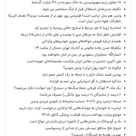
۱۷ تجاوز رژیم صهیونیستی به خاک سوریه در ۴۸ ساعت گذشته
تکلیف مدیرعامل استقلال قبل از لیگ مشخص می شود
ونس هم مثل ترامپ است/ فردوسی پور مهم تر از معیشت مردم؟!/ هدف آمریکا
خطرناک جلوه دادن ایران است
اتحادیه اروپا ۵ فرد مرتبط با صنایع دفاعی روسیه را تحریم کرد
افزایش خطر ابتلا به سرطان مری با نوشیدن چای بالاتر از دمای ۶۵ درجه
هشدار درباره فروش حواله‌های صوری خودروهای وارداتی
یکطرفه شدن جاده چالوس و آزادراه تهران–شمال از ساعت ۱۴
انصارالله: متجاوزان سعودی در یمن در امان نخواهند بود
علی اکبری: دشمن در مقابل ایران شکست مفتضحانه‌ای خورده است
چگونه به «کیف پول ایران» وصل شویم؟
پوتین قصد محک ناتو را با حمله به یک کشور عضو دارد
مذاکره استقلال با گلر اسپانیایی برای تمدید قرارداد
یک ماه، ۴ کودک قربانی حمله سگ‌ها در سنندج / چرا حوادث تکرار می‌شود؟
۲ درصد از مشترکان ۱۰ درصد برق خانگی را مصرف می‌کنند!
نسخه ترامپ برای ۲۰۲۸؛ حمایت محرمانه از نامزدی جی‌دی ونس
ترامپ: ما خودمان به موشک‌هایی که اوکراین درخواست کرده، نیاز داریم
موضع وزارت بهداشت درباره ظرفیت پزشکی کنکور ۱۴۰۵
باد و گردوخاک در بخش‌هایی از کشور/ دریای مازندران مواج است
شروع تلخ مدافع تیم ملی پس از جدایی از پرسپولیس
بهترین هدیه به خبرنگاران چیست؟