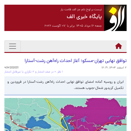
نیست بر لوح دلم جز الف قامت یار
پایگاه خبری الف
جمعه ۱۶ مرداد ۱۴۰۵ برابر با ۰۷ آگوست ۲۰۲۶
توافق نهایی تهران-مسکو؛ آغاز احداث راه‌آهن رشت-آستارا
۲ اسفند ۱۴۰۴، ۱۲:۱۹
4041202031
۱ نظر، ۰ در صف انتشار و ۲ تکراری یا غیرقابل انتشار
ایران و روسیه آماده امضای توافق نهایی احداث راه‌آهن رشت-آستارا در فروردین و
تکمیل کریدور شمال-جنوب هستند.