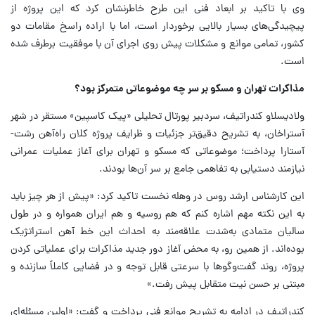
وی با تاکید بر ابعاد فنی این طرح خاطرنشان کرد که این پروژه از
پیچیدگی‌های بسیار بالایی برخوردار است، اما با اراده راسخ مقامات دو
کشور، تمامی موانع و مشکلات پیش روی اجرای آن با موفقیت برطرف شده
است.
مذاکرات تهران و مسکو بر سر چه موضوعاتی متمرکز بود؟
ولادیسلاو کندراتیف، سردبیر پورتال تحلیلی «پیک کاسپین» مستقر در شهر
آستراخان، به تشریح دقیق‌تر جزئیات و ظرایف پروژه کلان راه‌آهن رشت-
آستارا پرداخت؛ موضوعاتی که مسکو و تهران برای آغاز عملیات عمرانی
نیازمند دستیابی به تفاهمی جامع بر سر آن‌ها بودند.
این کارشناس ارشد روس در وهله نخست تاکید کرد: «پیش از هر چیز باید
به این نکته مهم اشاره کنم که هم روسیه و هم ایران همواره و در طول
سالیان متمادی به‌شدت علاقه‌مند به احداث این خط آهن استراتژیک
بوده‌اند. از همین رو، به محض آغاز دور جدید مذاکرات برای عملیاتی کردن
پروژه، روند گفت‌وگوها با سرعتی قابل توجه و در فضایی کاملاً سازنده و
مبتنی بر حسن نیت متقابل پیش رفت.»
کندراتیف در ادامه به تشریح موانع فنی پرداخت و گفت: «اولین مسئله‌ای