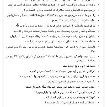
ترکیه، عربستان و پاکستان امروز در جده توافقنامه نظامی مشترک امضا می‌کنند
بررسی ضوابط افزایش اعتبار کالابرگ در نشست وزرای اقتصاد و کار
والدین با تخلف سرویس مدارس چه کنند؟/ از هزینه اضافه تا معطلی دانش‌آموز
روایت نادرست از جنگ بر سَر تنگه هرمز
درخواست واشنگتن از اسرائیل برای خودداری از تشدید تنش با حزب‌الله
سخنگوی آبفای تهران: وضعیت آب پایتخت پایدار است/ جیره‌بندی نداریم
اخراج دو مأمور ارشد «موساد»؛ پس‌لرزه شکست توطئه شوم تغییر نظام ایران
صنعا: مسئولیت پیامدهای تشدید تنش بر عهده عربستان است
کاپیتان ملوان به ذوب‌آهن پیوست/ سعید کریمی در عرض یک‌ماه تیم عوض
کرد!
پایان طرح ترافیکی اربعین پلیس با ثبت ۶۷ میلیون تردد/جان باختن ۲۴ زائر در
تصادفات اربعینی
مدودف: ژاپن تابع آمریکاست
ضرغامی: تغییر ریل، عین بصیرت است؛ فرصت سوزی نکنیم
محسن رضایی: اجازه باز شدن مسیر دوم در تنگه هرمز را نخواهیم داد
تکذیب اصابت و انفجار در قشم و بندرعباس
ادعای جدید رئیس دولت تروریستی آمریکا: تنگه هرمز باز است
ترامپ: فکر می‌کنم جنگ با ایران خیلی زود پایان می‌یابد
آمریکا تحریم‌های جدیدی علیه کوبا اعمال کرد
احتمالات آینده جنگ ایران و آمریکا چیست ؟